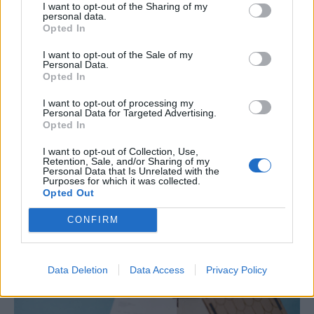
I want to opt-out of the Sharing of my
personal data.
Opted In
I want to opt-out of the Sale of my
Personal Data.
Opted In
I want to opt-out of processing my
Personal Data for Targeted Advertising.
Opted In
I want to opt-out of Collection, Use,
ΟΙΚΟΝΟΜΙΑ
Retention, Sale, and/or Sharing of my
Personal Data that Is Unrelated with the
Φορολογικές δηλώσεις: Λήγει η προθεσμία -
Purposes for which it was collected.
Opted Out
Μέχρι πότε προλαβαίνετε
CONFIRM
NEWSROOM
/
23 Ιουλ 2026
Data Deletion
Data Access
Privacy Policy