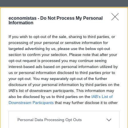
economistas -
Do Not Process My Personal
Information
If you wish to opt-out of the sale, sharing to third parties, or
processing of your personal or sensitive information for
targeted advertising by us, please use the below opt-out
section to confirm your selection. Please note that after your
opt-out request is processed you may continue seeing
interest-based ads based on personal information utilized by
us or personal information disclosed to third parties prior to
your opt-out. You may separately opt-out of the further
ΚΟΙΝΩΝΙΑ
disclosure of your personal information by third parties on the
ΑΑΔΕ: Μέχρι 30/7 η υποβολή δηλώσεων
IAB’s list of downstream participants. This information may
βραχυχρόνιας διαμονής για τον Ιούνιο
also be disclosed by us to third parties on the
IAB’s List of
Downstream Participants
that may further disclose it to other
NEWSROOM
/
23 Ιουλ 2026
third parties.
Personal Data Processing Opt Outs