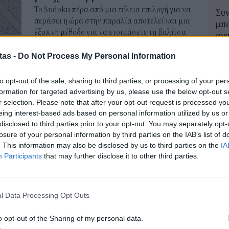
Το Sudoku πέρα από μια τέλεια επιλογή για να
Συν
περάσει η ώρα στην παραλία αποτελεί και μια
μπο
έξυπνη μέθοδο για να ετοιμάσετε τη βαλίτσα
αν
σας χωρίς να πάρετε περιττά ρούχα και να
20.
εξοικονομήσετε χώρο.
tas -
Do Not Process My Personal Information
πρέ
04 Α
NEWSROOM
/
05 Αυγ 2026
to opt-out of the sale, sharing to third parties, or processing of your per
formation for targeted advertising by us, please use the below opt-out s
e-Ε
ΤΡΟΠΟΣ ΖΩΗΣ
r selection. Please note that after your opt-out request is processed y
δικ
Νέα γενιά και εργασία: Πώς
eing interest-based ads based on personal information utilized by us or
πρ
disclosed to third parties prior to your opt-out. You may separately opt-
αλλάζουν οι προτεραιότητες
ευ
losure of your personal information by third parties on the IAB’s list of
04 Α
και η έννοια της αφοσίωσης
. This information may also be disclosed by us to third parties on the
IA
Η ιδέα ότι ένας «καλός εργαζόμενος» είναι
Participants
that may further disclose it to other third parties.
Εκπ
αυτός που μένει σε μία εταιρεία για δεκαετίες,
(5/
δουλεύει υπερωρίες χωρίς παράπονο και βάζει
αιτ
τη δουλειά πάνω από όλα, φαίνεται να αποτελεί
l Data Processing Opt Outs
μόν
παρελθόν.
04 Α
NEWSROOM
/
04 Αυγ 2026
o opt-out of the Sharing of my personal data.