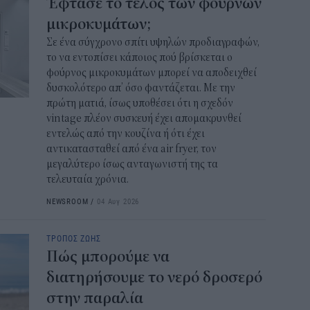
Έφτασε το τέλος των φούρνων
μικροκυμάτων;
Σε ένα σύγχρονο σπίτι υψηλών προδιαγραφών,
το να εντοπίσει κάποιος πού βρίσκεται ο
φούρνος μικροκυμάτων μπορεί να αποδειχθεί
δυσκολότερο απ’ όσο φαντάζεται. Με την
πρώτη ματιά, ίσως υποθέσει ότι η σχεδόν
vintage πλέον συσκευή έχει απομακρυνθεί
εντελώς από την κουζίνα ή ότι έχει
αντικατασταθεί από ένα air fryer, τον
μεγαλύτερο ίσως ανταγωνιστή της τα
τελευταία χρόνια.
NEWSROOM
/
04 Αυγ 2026
ΤΡΟΠΟΣ ΖΩΗΣ
Πώς μπορούμε να
διατηρήσουμε το νερό δροσερό
στην παραλία