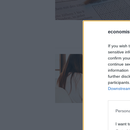
economis
If you wish 
sensitive in
confirm you
continue se
information 
further disc
participants
Downstream 
Persona
I want t