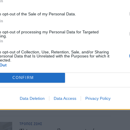
In
Διο
εκπ
ΤΡΟΠΟΣ ΖΩΗΣ
o opt-out of the Sale of my Personal Data.
Πότ
Ασφάλεια ζωής: Πότε αξίζει,
In
ονό
ποια είναι η κατάλληλη ηλικία
πρέ
to opt-out of processing my Personal Data for Targeted
και πώς να επιλέξετε
οι 
ing.
06 Α
In
Αυτό που σκέφτονται οι περισσότεροι
καταναλωτές όταν έρχονται για πρώτη φορά
o opt-out of Collection, Use, Retention, Sale, and/or Sharing
αντιμέτωποι με ένα συμβόλαιο ασφάλισης
ersonal Data that Is Unrelated with the Purposes for which it
lected.
ζωής και την προσφορά που μόλις τους έχει
Out
παρουσιάσει ο ασφαλιστής τους είναι συνήθως
«αν τώρα είναι η κατάλληλη στιγμή για να το
CONFIRM
κάνω», «αν πραγματικά αξίζει ή αποτελεί ένα
επιπλέον, περιττό έξοδο», αλλά και «ποιες
καλύψεις πρέπει να συμπεριλάβω στο
Data Deletion
Data Access
Privacy Policy
συμβόλαιό μου».
NEWSROOM
/
04 Αυγ 2026
ΤΡΟΠΟΣ ΖΩΗΣ