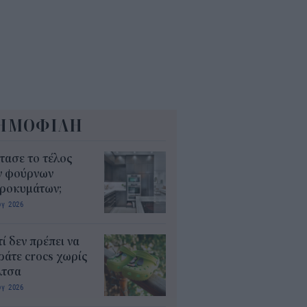
ΗΜΟΦΙΛΗ
τασε το τέλος
ν φούρνων
κροκυμάτων;
υγ 2026
τί δεν πρέπει να
άτε crocs χωρίς
λτσα
υγ 2026