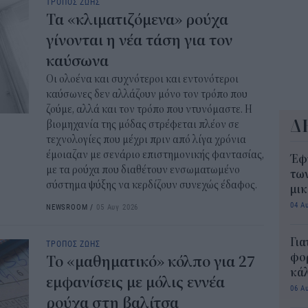
ΤΡΟΠΟΣ ΖΩΗΣ
Τα «κλιματιζόμενα» ρούχα
γίνονται η νέα τάση για τον
καύσωνα
Οι ολοένα και συχνότεροι και εντονότεροι
καύσωνες δεν αλλάζουν μόνο τον τρόπο που
ζούμε, αλλά και τον τρόπο που ντυνόμαστε. Η
Δ
βιομηχανία της μόδας στρέφεται πλέον σε
τεχνολογίες που μέχρι πριν από λίγα χρόνια
έμοιαζαν με σενάριο επιστημονικής φαντασίας,
Έφ
με τα ρούχα που διαθέτουν ενσωματωμένο
τω
σύστημα ψύξης να κερδίζουν συνεχώς έδαφος.
μι
04 Α
NEWSROOM
/
05 Αυγ 2026
Για
ΤΡΟΠΟΣ ΖΩΗΣ
φορ
Το «μαθηματικό» κόλπο για 27
κά
εμφανίσεις με μόλις εννέα
06 Α
ρούχα στη βαλίτσα