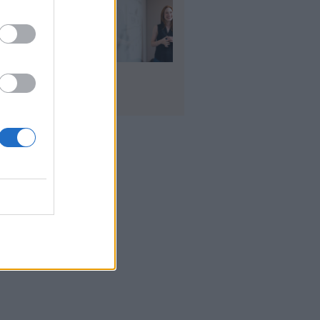
ρισμοί
αιδευτικών 2026:
ε βγαίνουν τα
ματα και τι
πει να προσέξουν
υποψήφιοι
υγ 2026