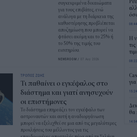
Ρεύ
συγκεκριμένα δικαιώματα
αλλ
για τους επιβάτες, ενώ
όσο
ανάλογα με τη διάρκεια της
καθυστέρησης προβλέπεται
08:4
αποζημίωση που μπορεί να
φτάσει ακόμη και το 25% ή
Η ν
το 50% της τιμής του
τις
εισιτηρίου.
τιμ
NEWSROOM
/
07 Αυγ 2026
08:2
Ca
ΤΡΟΠΟΣ ΖΩΗΣ
για
Τι παθαίνει ο εγκέφαλος στο
διάστημα και γιατί ανησυχούν
15:2
οι επιστήμονες
Δε
Το διάστημα επηρεάζει τον εγκέφαλο των
θα 
αστροναυτών και αυτή η αναδιοργάνωση
14:5
μπορεί να εξελιχθεί σε μια από τις μεγαλύτερες
προκλήσεις του μέλλοντος για τις
Οι 
επανδρωμένες αποστολές πέρα από τη Σελήνη.