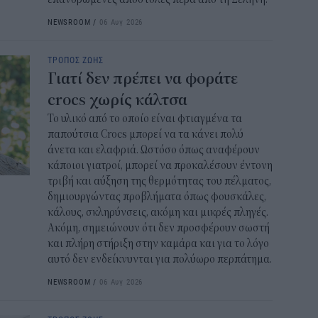
ενί
NEWSROOM
/
06 Αυγ 2026
Ενε
14:3
ΤΡΟΠΟΣ ΖΩΗΣ
Γιατί δεν πρέπει να φοράτε
Κ. 
crocs χωρίς κάλτσα
Ελλ
τω
Το υλικό από το οποίο είναι φτιαγμένα τα
παπούτσια Crocs μπορεί να τα κάνει πολύ
14:0
άνετα και ελαφριά. Ωστόσο όπως αναφέρουν
κάποιοι γιατροί, μπορεί να προκαλέσουν έντονη
Ποι
τριβή και αύξηση της θερμότητας του πέλματος,
και
δημιουργώντας προβλήματα όπως φουσκάλες,
13:4
κάλους, σκληρύνσεις, ακόμη και μικρές πληγές.
Ακόμη, σημειώνουν ότι δεν προσφέρουν σωστή
Για
και πλήρη στήριξη στην καμάρα και για το λόγο
φως
αυτό δεν ενδείκνυνται για πολύωρο περπάτημα.
δεν
NEWSROOM
/
06 Αυγ 2026
13:1