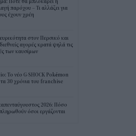
μα: Πότε θα μπλοκάρει η
αγή παρόχου – Τι αλλάζει για
υς έχουν χρέη
4
ευρικότητα στον Περσικό και
 διεθνείς αγορές κρατά ψηλά τις
ές των καυσίμων
2
sio: Το νέο G-SHOCK Pokémon
 τα 30 χρόνια του franchise
4
καπενταύγουστος 2026: Πόσο
πληρωθούν όσοι εργάζονται
4
7 προτεραιότητες για την