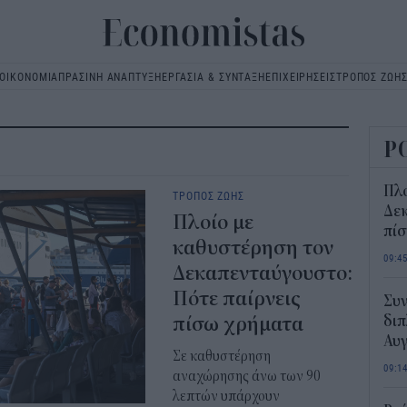
ΟΙΚΟΝΟΜΙΑ
ΠΡΑΣΙΝΗ ΑΝΑΠΤΥΞΗ
ΕΡΓΑΣΙΑ & ΣΥΝΤΑΞΗ
ΕΠΙΧΕΙΡΗΣΕΙΣ
ΤΡΟΠΟΣ ΖΩΗ
Main
navigation
Ρ
Πλ
ΤΡΟΠΟΣ ΖΩΗΣ
Δεκ
Πλοίο με
πί
καθυστέρηση τον
09:4
Δεκαπενταύγουστο:
Πότε παίρνεις
Συν
πίσω χρήματα
διπ
Αυ
Σε καθυστέρηση
09:1
αναχώρησης άνω των 90
λεπτών υπάρχουν