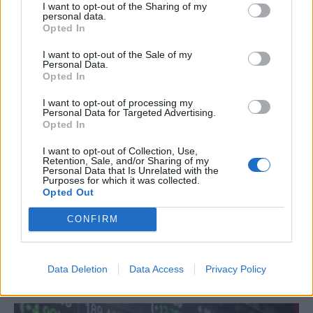
I want to opt-out of the Sharing of my
personal data.
Opted In
I want to opt-out of the Sale of my
Personal Data.
Opted In
I want to opt-out of processing my
Personal Data for Targeted Advertising.
Opted In
I want to opt-out of Collection, Use,
Retention, Sale, and/or Sharing of my
Personal Data that Is Unrelated with the
Purposes for which it was collected.
Opted Out
MARKETS
Ήπια μεταβολή στους δείκτες της Wall
CONFIRM
Street εν μέσω γεωπολιτικών πιέσεων
Data Deletion
Data Access
Privacy Policy
NEWSROOM
/
11 Μαΐ 2026