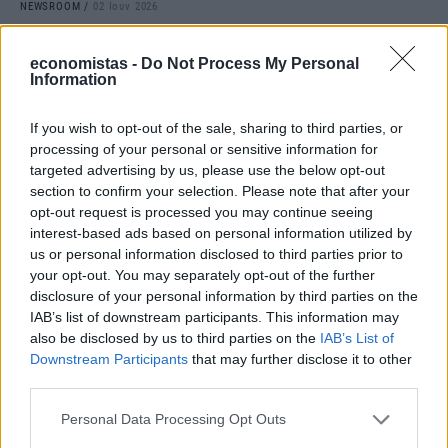
NEWSROOM
/
02 Ιουν 2026
economistas -
Do Not Process My Personal
Information
If you wish to opt-out of the sale, sharing to third parties, or
processing of your personal or sensitive information for
targeted advertising by us, please use the below opt-out
section to confirm your selection. Please note that after your
opt-out request is processed you may continue seeing
interest-based ads based on personal information utilized by
us or personal information disclosed to third parties prior to
your opt-out. You may separately opt-out of the further
disclosure of your personal information by third parties on the
MARKETS
IAB’s list of downstream participants. This information may
Euronext Athens: Άντληση κεφαλαίων σε
also be disclosed by us to third parties on the
IAB’s List of
επίπεδα ρεκόρ 5ετίας από τις εισηγμένες το
Downstream Participants
that may further disclose it to other
third parties.
2026
Personal Data Processing Opt Outs
NEWSROOM
/
01 Ιουν 2026