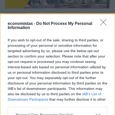
ΕΠΙΧΕΙΡΗΣΕΙΣ
Αλουμύλ: Εκκρεμεί η συμφωνία αναστολής
economistas -
Do Not Process My Personal
με τις τράπεζες
Information
If you wish to opt-out of the sale, sharing to third parties, or
NEWSROOM
/
31 Ιαν 2019
processing of your personal or sensitive information for
targeted advertising by us, please use the below opt-out
section to confirm your selection. Please note that after your
opt-out request is processed you may continue seeing
interest-based ads based on personal information utilized by
us or personal information disclosed to third parties prior to
your opt-out. You may separately opt-out of the further
disclosure of your personal information by third parties on the
IAB’s list of downstream participants. This information may
also be disclosed by us to third parties on the
IAB’s List of
Downstream Participants
that may further disclose it to other
third parties.
Personal Data Processing Opt Outs