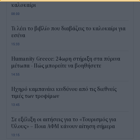
καλοκαίρι
08:00
Τι λέει το βιβλίο που διαβάζεις το καλοκαίρι για
εσένα
15:33
Humanity Greece: 24ωρη στήριξη στα πύρινα
μέτωπα - Πώς μπορείτε να βοηθήσετε
14:55
Ηχηρό καμπανάκι κινδύνου από τις διεθνείς
τιμές των τροφίμων
13:45
Σε εξέλιξη οι αιτήσεις για το «Τουρισμός για
Όλους» – Ποια ΑΦΜ κάνουν αίτηση σήμερα
13:15