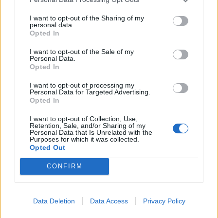
ΕΠΙΧΕΙΡΗΣΕΙΣ
Συμφωνία αναστολής μεταξύ Αλουμύλ και
I want to opt-out of the Sharing of my
personal data.
τραπεζών
Opted In
I want to opt-out of the Sale of my
NEWSROOM
/
22 Οκτ 2018
Personal Data.
Opted In
I want to opt-out of processing my
Personal Data for Targeted Advertising.
ΡΟΗ ΕΙΔΗΣΕΩΝ
Opted In
I want to opt-out of Collection, Use,
Screen time στα παιδιά: Μήπως μετράμε λάθος
Retention, Sale, and/or Sharing of my
τις ώρες μπροστά στην οθόνη;
Personal Data that Is Unrelated with the
Purposes for which it was collected.
08:21
Opted Out
CONFIRM
Power bank στο αεροπλάνο: Το λάθος που
κάνουν πολλοί πριν δώσουν τη βαλίτσα
08:12
Data Deletion
Data Access
Privacy Policy
Επίδομα παιδιού Α21: Πότε θα πληρωθεί μετά το