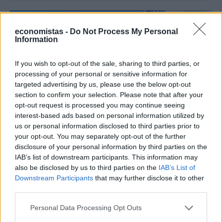
economistas -
Do Not Process My Personal
Information
If you wish to opt-out of the sale, sharing to third parties, or
processing of your personal or sensitive information for
targeted advertising by us, please use the below opt-out
section to confirm your selection. Please note that after your
opt-out request is processed you may continue seeing
interest-based ads based on personal information utilized by
us or personal information disclosed to third parties prior to
ΤΟΥΡΙΣΜΟΣ
your opt-out. You may separately opt-out of the further
To Conde Nast Traveler προτείνει Ελλάδα για
disclosure of your personal information by third parties on the
IAB’s list of downstream participants. This information may
το 2024
also be disclosed by us to third parties on the
IAB’s List of
Downstream Participants
that may further disclose it to other
NEWSROOM
/
04 Φεβ 2024
third parties.
Personal Data Processing Opt Outs