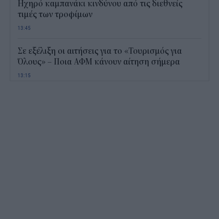
Ηχηρό καμπανάκι κινδύνου από τις διεθνείς
τιμές των τροφίμων
13:45
Σε εξέλιξη οι αιτήσεις για το «Τουρισμός για
Όλους» – Ποια ΑΦΜ κάνουν αίτηση σήμερα
13:15
Καιρός με 40άρια το Σαββατοκύριακο: Οι πιο
ζεστές περιοχές
12:47
Νέος "φόρος" στα τσιγάρα για τις πυρκαγιές: Η
πρόταση για να πληρώνουν οι καπνοβιομηχανίες
350 εκατ. ευρώ τον χρόνο
12:15
ΔΥΠΑ: Επίδομα περίπου 758 ευρώ για δύο μήνες
– Ποιοι γονείς το δικαιούνται