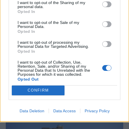
I want to opt-out of the Sharing of my
personal data.
Opted In
I want to opt-out of the Sale of my
Personal Data.
Opted In
I want to opt-out of processing my
Personal Data for Targeted Advertising.
Opted In
I want to opt-out of Collection, Use,
ΔΙΕΘΝΗ
Retention, Sale, and/or Sharing of my
Personal Data that Is Unrelated with the
ΕΟΤ: Προβολή Αργιθέας και Αστυπάλαιας
Purposes for which it was collected.
στη Γερμανία
Opted Out
CONFIRM
NEWSROOM
/
11 Δεκ 2023
Data Deletion
Data Access
Privacy Policy