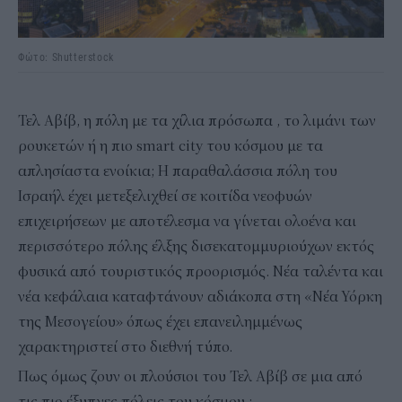
Φώτο: Shutterstock
Τελ Αβίβ, η πόλη με τα χίλια πρόσωπα , το λιμάνι των
ρουκετών ή η πιο smart city του κόσμου με τα
απλησίαστα ενοίκια; Η παραθαλάσσια πόλη του
Ισραήλ έχει μετεξελιχθεί σε κοιτίδα νεοφυών
επιχειρήσεων με αποτέλεσμα να γίνεται ολοένα και
περισσότερο πόλης έλξης δισεκατομμυριούχων εκτός
φυσικά από τουριστικός προορισμός. Νέα ταλέντα και
νέα κεφάλαια καταφτάνουν αδιάκοπα στη «Νέα Υόρκη
της Μεσογείου» όπως έχει επανειλημμένως
χαρακτηριστεί στο διεθνή τύπο.
Πως όμως ζουν οι πλούσιοι του Τελ Αβίβ σε μια από
τις πιο έξυπνες πόλεις του κόσμου ;