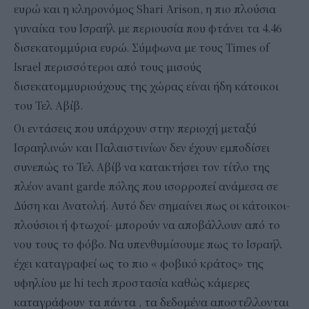
ευρώ και η κληρονόμος Shari Arison, η πιο πλούσια
γυναίκα του Ισραήλ με περιουσία που φτάνει τα 4.46
δισεκατομμύρια ευρώ. Σύμφωνα με τους Times of
Israel περισσότεροι από τους μισούς
δισεκατομμυριούχους της χώρας είναι ήδη κάτοικοι
του Τελ Αβίβ.
Οι εντάσεις που υπάρχουν στην περιοχή μεταξύ
Ισραηλινών και Παλαιστινίων δεν έχουν εμποδίσει
συνεπώς το Τελ Αβίβ να κατακτήσει τον τίτλο της
πλέον avant garde πόλης που ισορροπεί ανάμεσα σε
Δύση και Ανατολή. Αυτό δεν σημαίνει πως οι κάτοικοι-
πλούσιοι ή φτωχοί- μπορούν να αποβάλλουν από το
νου τους το φόβο. Να υπενθυμίσουμε πως το Ισραήλ
έχει καταγραφεί ως το πιο « φοβικό κράτος» της
υφηλίου με hi tech προστασία καθώς κάμερες
καταγράφουν τα πάντα , τα δεδομένα αποστέλλονται