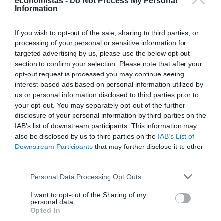
economistas -
Do Not Process My Personal
Information
κλίμα, πληθαίνουν οι προτάσεις για νέα μέτρα πρόληψης, με μία
από τις πιο συζητημένες να βάζει στο στόχαστρο τις
καπνοβιομηχανίες και το περιβαλλοντικό κόστος των
If you wish to opt-out of the sale, sharing to third parties, or
αποτσίγαρων.
processing of your personal or sensitive information for
NEWSROOM
/
07 Αυγ 2026
targeted advertising by us, please use the below opt-out
section to confirm your selection. Please note that after your
opt-out request is processed you may continue seeing
interest-based ads based on personal information utilized by
us or personal information disclosed to third parties prior to
your opt-out. You may separately opt-out of the further
disclosure of your personal information by third parties on the
IAB’s list of downstream participants. This information may
also be disclosed by us to third parties on the
IAB’s List of
Downstream Participants
that may further disclose it to other
third parties.
Personal Data Processing Opt Outs
ΔΙΕΘΝΗ
I want to opt-out of the Sharing of my
personal data.
Ποια αεροπορική χρεώνει πλέον και τη
Opted In
βαλίτσα στο ντουλαπάκι