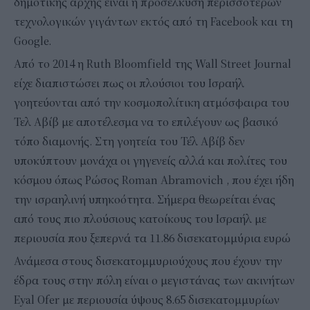
δημοτικής αρχής είναι η προσέλκυση περισσότερων
τεχνολογικών γιγάντων εκτός από τη Facebook και τη
Google.
Από το 2014 η Ruth Bloomfield της Wall Street Journal
είχε διαπιστώσει πως οι πλούσιοι του Ισραήλ
γοητεύονται από την κοσμοπολίτικη ατμόσφαιρα του
Τελ Αβίβ με αποτέλεσμα να το επιλέγουν ως βασικό
τόπο διαμονής. Στη γοητεία του Τέλ Αβίβ δεν
υποκύπτουν μονάχα οι γηγενείς αλλά και πολίτες του
κόσμου όπως Ρώσος Roman Abramovich , που έχει ήδη
την ισραηλινή υπηκοότητα. Σήμερα θεωρείται ένας
από τους πιο πλούσιους κατοίκους του Ισραήλ με
περιουσία που ξεπερνά τα 11.86 δισεκατομμύρια ευρώ
Ανάμεσα στους δισεκατομμυριούχους που έχουν την
έδρα τους στην πόλη είναι ο μεγιστάνας των ακινήτων
Eyal Ofer με περιουσία ύψους 8.65 δισεκατομμυρίων