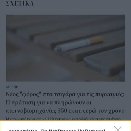
ΣΧΕΤΙΚΑ
ΔΙΕΘΝΗ
Νέος "φόρος" στα τσιγάρα για τις πυρκαγιές:
Η πρόταση για να πληρώνουν οι
καπνοβιομηχανίες 350 εκατ. ευρώ τον χρόνο
Με περισσότερα από 1.170 τετραγωνικά χιλιόμετρα γης να έχουν
καεί, η Γαλλία βιώνει μία από τις δυσκολότερες περιόδους των
τελευταίων ετών στο μέτωπο των πυρκαγιών. Μέσα σε αυτό το