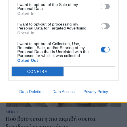
I want to opt-out of the Sale of my
Τα φθηνά αεροπορικά εισιτήρια κινδυνεύουν να μείνουν φθηνά
Personal Data.
μόνο στη θεωρία, καθώς ολοένα και περισσότερες αεροπορικές
Opted In
εταιρείες χαμηλού κόστους χρεώνουν ξεχωριστά υπηρεσίες που
μέχρι πρότινος θεωρούνται αυτονόητες.
I want to opt-out of processing my
Personal Data for Targeted Advertising.
NEWSROOM
/
06 Αυγ 2026
Opted In
I want to opt-out of Collection, Use,
Retention, Sale, and/or Sharing of my
Personal Data that Is Unrelated with the
Purposes for which it was collected.
Opted Out
CONFIRM
Data Deletion
Data Access
Privacy Policy
ΔΙΕΘΝΗ
Πού βρίσκεται η πιο ακριβή σουίτα
ξενοδοχείου στον κόσμο