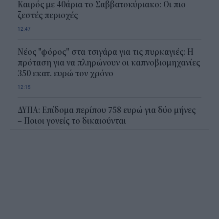
Καιρός με 40άρια το Σαββατοκύριακο: Οι πιο
ζεστές περιοχές
12:47
Νέος "φόρος" στα τσιγάρα για τις πυρκαγιές: Η
πρόταση για να πληρώνουν οι καπνοβιομηχανίες
350 εκατ. ευρώ τον χρόνο
12:15
ΔΥΠΑ: Επίδομα περίπου 758 ευρώ για δύο μήνες
– Ποιοι γονείς το δικαιούνται
11:34
Ηλεκτρονικό "μάτι" σαρώνει τις παραλίες- Τι
έδειξαν οι έλεγχοι
11:09
Υπεγράφη το νέο Ειδικό Χωροταξικό για τον
Τουρισμό: Τι αλλάζει για ξενοδοχεία, νησιά και