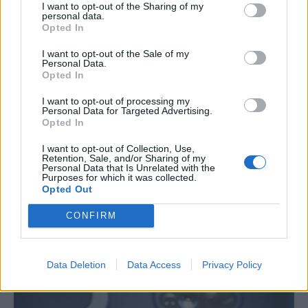
I want to opt-out of the Sharing of my
personal data.
Opted In
I want to opt-out of the Sale of my
Personal Data.
Opted In
I want to opt-out of processing my
Personal Data for Targeted Advertising.
Opted In
I want to opt-out of Collection, Use,
Retention, Sale, and/or Sharing of my
Personal Data that Is Unrelated with the
ΕΠΙΔΟΜΑΤΑ
Purposes for which it was collected.
Πληρωμές από e-ΕΦΚΑ και ΔΥΠΑ έως την
Opted Out
Παρασκευή 24 Ιουλίου
CONFIRM
NEWSROOM
/
22 Ιουλ 2026
Data Deletion
Data Access
Privacy Policy