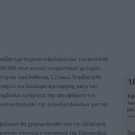
Κάρ
ενε
Αυ
10:4
 αύξηση μετοχικού κεφαλαίου έως του ποσού 60
.000.000 νέων κοινών ονομαστικών μετοχών,
τη και τιμή διάθεσης 1,2 ευρώ. Η αύξηση θα
Δ
τρητών και δικαίωμα προτίμησης υπέρ των
Συμβούλιο εισηγείται την υπερψήφιση του
Έφ
τω
άμεσα ανάγκη από την εισροή κεφαλαίων για την
μι
04 Α
εφαλαίων θα χρησιμοποιηθεί για την εξόφληση
Συν
ευτούν στοιχεία ενεργητικού της Euromedica