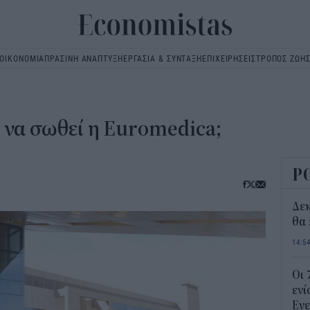
ΟΙΚΟΝΟΜΙΑ
ΠΡΑΣΙΝΗ ΑΝΑΠΤΥΞΗ
ΕΡΓΑΣΙΑ & ΣΥΝΤΑΞΗ
ΕΠΙΧΕΙΡΗΣΕΙΣ
ΤΡΟΠΟΣ ΖΩΗ
Main
navigation
α να σωθεί η Euromedica;
Ρ
Δε
θα 
14:5
Οι 
ενί
Ενε