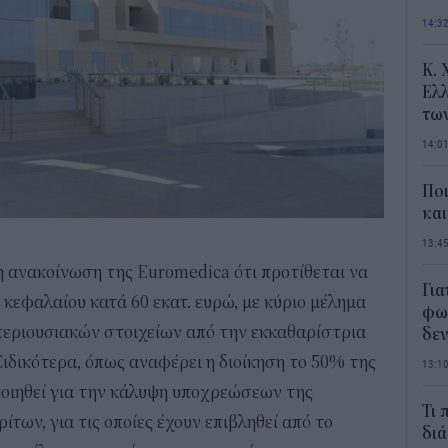
14:3
Κ. 
Ελλ
τω
14:0
Ποι
και
13:4
 ανακοίνωση της Euromedica ότι προτίθεται να
Για
κεφαλαίου κατά 60 εκατ. ευρώ, με κύριο μέλημα
φως
περιουσιακών στοιχείων από την εκκαθαρίστρια
δεν
ιδικότερα, όπως αναφέρει η διοίκηση το 50% της
13:1
ποιηθεί για την κάλυψη υποχρεώσεων της
Τι 
ίτων, για τις οποίες έχουν επιβληθεί από το
διά