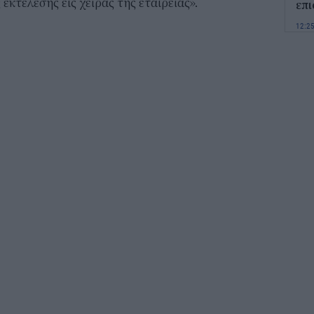
κτέλεσης εις χείρας της εταιρείας».
επ
12:2
Παι
202
προ
vo
11:5
Χα
Έρ
πρ
ερ
11:2
ΟΠ
της
min
11:0