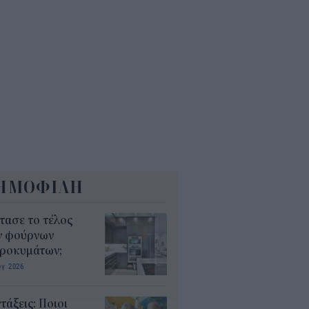
τα Αγρότη: Πώς θα
ργοποιείται ψηφιακά από τις 28
γούστου
9
ΗΜΟΦΙΛΗ
τασε το τέλος
ν φούρνων
κροκυμάτων;
υγ 2026
τάξεις: Ποιοι