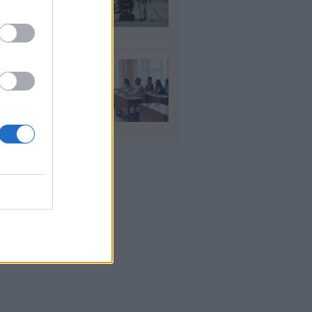
οσαύξηση έως 846
ρώ στη σύνταξη
υγ 2026
αιδευτικοί: Αύριο
8) ξεκινούν οι
ήσεις για 5.017
ιμους διορισμούς
υγ 2026