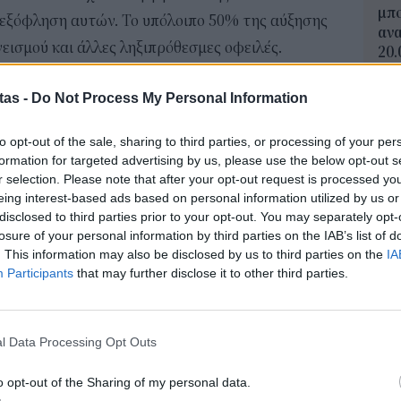
μπο
 εξόφληση αυτών. Το υπόλοιπο 50% της αύξησης
αν
νεισμού και άλλες ληξιπρόθεσμες οφειλές.
20.
πρέ
αλαιακή ενίσχυση της εταιρείας καθίσταται
04 Α
tas -
Do Not Process My Personal Information
δια Κεφάλαια της έχουν καταστεί αρνητικά, όπως
ατες δημοσιευμένες οικονομικές καταστάσεις της.
Πώς
to opt-out of the sale, sharing to third parties, or processing of your per
μπα
ξήσεως το συντομότερο δυνατόν και η πλήρης
formation for targeted advertising by us, please use the below opt-out s
χρη
r selection. Please note that after your opt-out request is processed y
κά τη ρευστότητας της εταιρείας και θα της
κιν
eing interest-based ads based on personal information utilized by us or
ντικό ύψος υφιστάμενων ληξιπρόθεσμων
03 Α
disclosed to third parties prior to your opt-out. You may separately opt-
losure of your personal information by third parties on the IAB’s list of
όσο προς το Ελληνικό Δημόσιο (φορολογικές και
. This information may also be disclosed by us to third parties on the
IA
Συν
αι προς τραπεζικά ιδρύματα».
Participants
that may further disclose it to other third parties.
αλλ
φαν
 προκύπτουν και εύλογα ερωτήματα καθώς με
03 Α
ίου για την εκκαθάριση της Axon σημειώνεται
l Data Processing Opt Outs
ica είναι αρνητικά στο ύψος των 200 εκατ. ευρώ!
e-Ε
ίναι πολύ μικρή για την κάλυψή της
o opt-out of the Sharing of my personal data.
δικ