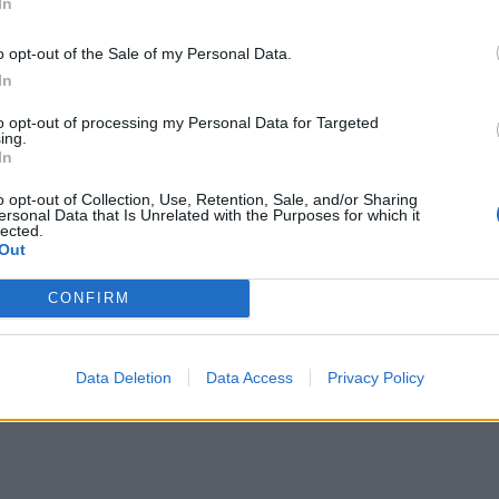
πρ
In
ευ
μοσιευμένες καταστάσεις ήτοι για το πρώτο
o opt-out of the Sale of my Personal Data.
04 Α
-μη τραπεζικές υποχρεώσεις φτάνουν στα περίπου
In
Εκπ
να αφορά βέβαια προμηθευτές. Και πάλι λοιπόν τα
to opt-out of processing my Personal Data for Targeted
(5/
ing.
ς, να σημειώσουμε ότι μεγάλο μέρος των μετοχών
αιτ
In
άπεζα Πειραιώς.
μόν
o opt-out of Collection, Use, Retention, Sale, and/or Sharing
04 Α
ersonal Data that Is Unrelated with the Purposes for which it
ρική που κατέχει περίπου 47,62% στην εταιρεία δεν
lected.
αύξηση, ενώ φυσικά αμφισβητείται,
Out
της Healthcare Investors την οποία διαχειρίζεται
CONFIRM
ι κατέχει 17,52%, θα πρέπει να βρεθεί κάποιος
την αύξηση. Μπορεί αυτός να είναι η οικογένεια
Data Deletion
Data Access
Privacy Policy