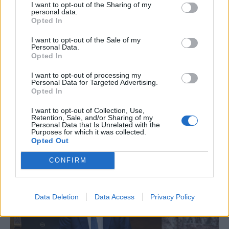
I want to opt-out of the Sharing of my
personal data.
Opted In
I want to opt-out of the Sale of my
Personal Data.
Opted In
I want to opt-out of processing my
ΚΟΙΝΩΝΙΑ
Personal Data for Targeted Advertising.
Χατζηδάκης: Η κακιασμένη κριτική της
Opted In
αντιπολίτευσης για τα εργασιακά θα
I want to opt-out of Collection, Use,
ξεχαστεί
Retention, Sale, and/or Sharing of my
Personal Data that Is Unrelated with the
Purposes for which it was collected.
Opted Out
NEWSROOM
/
20 Ιουν 2021
CONFIRM
Data Deletion
Data Access
Privacy Policy