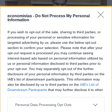
economistas -
Do Not Process My Personal
Information
If you wish to opt-out of the sale, sharing to third parties, or
processing of your personal or sensitive information for
targeted advertising by us, please use the below opt-out
section to confirm your selection. Please note that after your
ΚΟΙΝΩΝΙΑ
opt-out request is processed you may continue seeing
Γεωργιάδης: Οι αλλάγες στο νέο εργασιακό
interest-based ads based on personal information utilized by
νομοσχέδιο είναι υπέρ των εργαζομένων
us or personal information disclosed to third parties prior to
your opt-out. You may separately opt-out of the further
disclosure of your personal information by third parties on the
NEWSROOM
/
21 Αυγ 2023
IAB’s list of downstream participants. This information may
also be disclosed by us to third parties on the
IAB’s List of
Downstream Participants
that may further disclose it to other
third parties.
Personal Data Processing Opt Outs