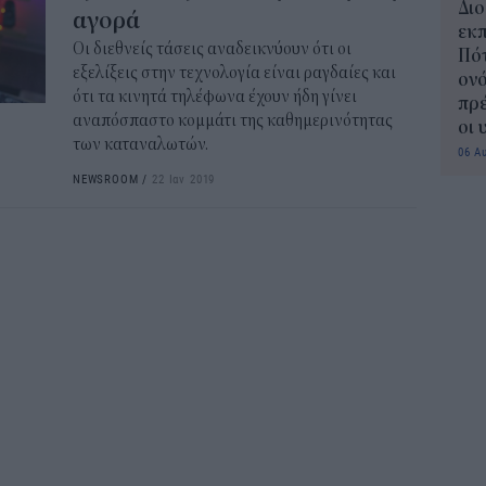
Διο
αγορά
εκπ
Οι διεθνείς τάσεις αναδεικνύουν ότι οι
Πότ
εξελίξεις στην τεχνολογία είναι ραγδαίες και
ονό
ότι τα κινητά τηλέφωνα έχουν ήδη γίνει
πρέ
αναπόσπαστο κομμάτι της καθημερινότητας
οι 
των καταναλωτών.
06 Α
NEWSROOM
/
22 Ιαν 2019