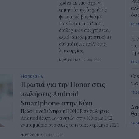
Ρεύ
χρόνο με ταυτόχρονη
αλλ
ερμηνεία, ηχεία χρήσης
όσο
ψηφιακού βοηθού με
ικανότητα μετάδοσης
08:4
διαδοχικών συζητήσεων,
αλλά και κλιματιστικά με
Η ν
δυνατότητες ευέλικτης
τις
λειτουργίας.
τιμ
NEWSROOM
/
05 Μαρ 2025
08:2
Ca
ΤΕΧΝΟΛΟΓΙΑ
για
Πρωτιά για την Honor στις
πωλήσεις Android
15:2
Smartphone στην Κίνα
Δε
Πρώτη αναδείχτηκε η HONOR σε πωλήσεις
θα 
Android έξυπνων κινητών στην Κίνα με 14.2
14:5
εκατομμύρια συσκευές το τέταρτο τρίμηνο 2021
NEWSROOM
/
01 Φεβ 2022
Οι 