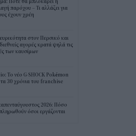
μα: Πότε θα μπλοκάρει η
αγή παρόχου – Τι αλλάζει για
υς έχουν χρέη
4
ευρικότητα στον Περσικό και
 διεθνείς αγορές κρατά ψηλά τις
ές των καυσίμων
2
sio: Το νέο G-SHOCK Pokémon
 τα 30 χρόνια του franchise
4
καπενταύγουστος 2026: Πόσο
πληρωθούν όσοι εργάζονται
4
7 προτεραιότητες για την