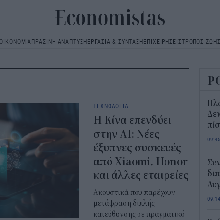
ΟΙΚΟΝΟΜΙΑ
ΠΡΑΣΙΝΗ ΑΝΑΠΤΥΞΗ
ΕΡΓΑΣΙΑ & ΣΥΝΤΑΞΗ
ΕΠΙΧΕΙΡΗΣΕΙΣ
ΤΡΟΠΟΣ ΖΩΗ
Main
navigation
Ρ
Πλ
ΤΕΧΝΟΛΟΓΙΑ
Δεκ
Η Κίνα επενδύει
πί
στην AI: Νέες
09:4
έξυπνες συσκευές
από Xiaomi, Honor
Συν
και άλλες εταιρείες
διπ
Αυ
Ακουστικά που παρέχουν
09:1
μετάφραση διπλής
κατεύθυνσης σε πραγματικό