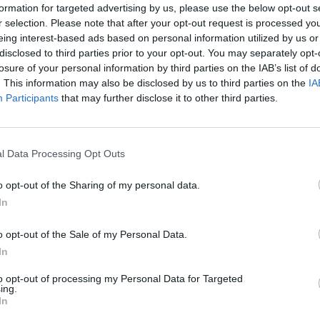
formation for targeted advertising by us, please use the below opt-out s
NEWSROOM
/
22 Ιαν 2021
r selection. Please note that after your opt-out request is processed y
eing interest-based ads based on personal information utilized by us or
ΤΕΧΝΟΛΟΓΙΑ
disclosed to third parties prior to your opt-out. You may separately opt-
Η Honor καινοτομεί στην
losure of your personal information by third parties on the IAB’s list of
. This information may also be disclosed by us to third parties on the
IA
αγορά των smartphones
Participants
that may further disclose it to other third parties.
Δύο νέες τεχνολογίες για έξυπνα κινητά
τηλέφωνα ανακοίνωσε η Honor, σε συνέχεια
Δ
του παγκόσμιου λανσαρίσματος της σειράς
Honor 20, επαναπροσδιορίζοντας την εμπειρία
l Data Processing Opt Outs
Έφ
του χρήστη.
τω
o opt-out of the Sharing of my personal data.
NEWSROOM
/
11 Ιουν 2019
μι
In
04 Α
ΔΙΕΘΝΗ
o opt-out of the Sale of my Personal Data.
Το πρώτο κινητό με δυναμικό
Για
In
φορ
ολογραφικό σχεδιασμό από τη
to opt-out of processing my Personal Data for Targeted
κά
Honor
ing.
06 Α
In
H σειρά αυτή θα αποτελέσει τη ναυαρχίδα της