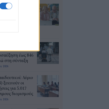
τάξεις: Ποιοι
ρεί να λάβουν
αδρομικά έως
000 ευρώ – Τι
πει να ελέγξουν
υγ 2026
ΦΚΑ: Ποιοι
αιούνται
οσαύξηση έως 846
ρώ στη σύνταξη
υγ 2026
αιδευτικοί: Αύριο
8) ξεκινούν οι
ήσεις για 5.017
ιμους διορισμούς
υγ 2026