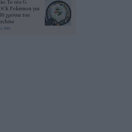
io: Το νέο G-
OCK Pokémon για
30 χρόνια του
nchise
υγ 2026