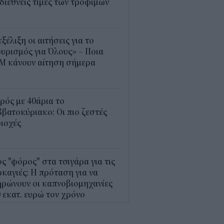
 διεθνείς τιμές των τροφίμων
5
εξέλιξη οι αιτήσεις για το
υρισμός για Όλους» – Ποια
Μ κάνουν αίτηση σήμερα
5
ρός με 40άρια το
βατοκύριακο: Οι πιο ζεστές
ιοχές
7
ς "φόρος" στα τσιγάρα για τις
καγιές: Η πρόταση για να
ρώνουν οι καπνοβιομηχανίες
 εκατ. ευρώ τον χρόνο
5