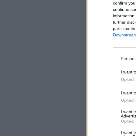
confirm you
continue se
information 
further disc
participants
Downstream 
Persona
I want t
Opted 
I want t
Opted 
I want 
Advertis
Opted 
I want t