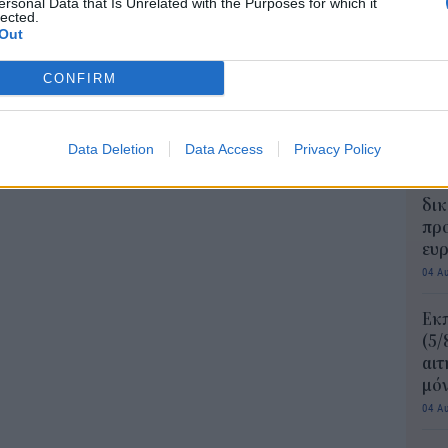
ersonal Data that Is Unrelated with the Purposes for which it
lected.
Συν
Out
μπο
αν
CONFIRM
20.
πρέ
04 Α
Data Deletion
Data Access
Privacy Policy
e-Ε
δικ
πρ
ευ
04 Α
Εκπ
(5/
αιτ
μόν
04 Α