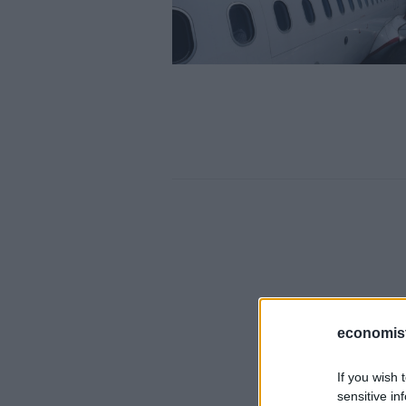
economis
If you wish 
sensitive in