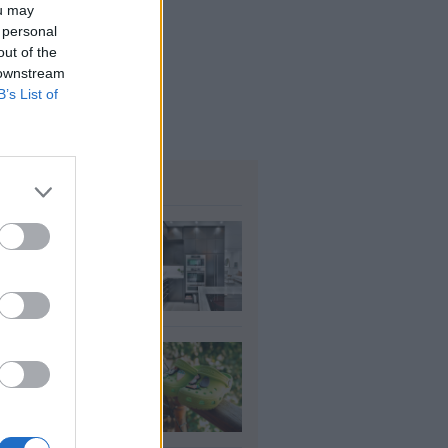
5
ou may
 personal
out of the
 downstream
B’s List of
ΗΜΟΦΙΛΗ
τασε το τέλος
ν φούρνων
κροκυμάτων;
υγ 2026
τί δεν πρέπει να
άτε crocs χωρίς
λτσα
υγ 2026