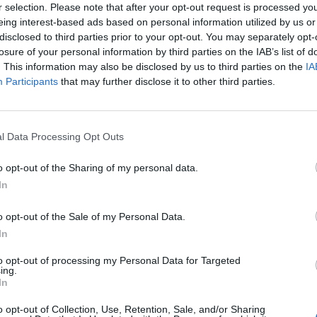
10:3
r selection. Please note that after your opt-out request is processed y
eing interest-based ads based on personal information utilized by us or
disclosed to third parties prior to your opt-out. You may separately opt-
losure of your personal information by third parties on the IAB’s list of
. This information may also be disclosed by us to third parties on the
IA
Participants
that may further disclose it to other third parties.
Δ
l Data Processing Opt Outs
Έφ
o opt-out of the Sharing of my personal data.
τω
In
μι
04 Α
o opt-out of the Sale of my Personal Data.
In
Για
to opt-out of processing my Personal Data for Targeted
φορ
ing.
κά
In
06 Α
o opt-out of Collection, Use, Retention, Sale, and/or Sharing