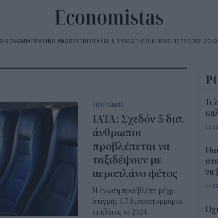
ΟΙΚΟΝΟΜΙΑ
ΠΡΑΣΙΝΗ ΑΝΑΠΤΥΞΗ
ΕΡΓΑΣΙΑ & ΣΥΝΤΑΞΗ
ΕΠΙΧΕΙΡΗΣΕΙΣ
ΤΡΟΠΟΣ ΖΩΗ
Main
navigation
Ρ
Τι 
ΤΟΥΡΙΣΜΟΣ
καλ
IATA: Σχεδόν 5 δισ.
15:3
άνθρωποι
προβλέπεται να
Hum
ταξιδέψουν με
στα
αεροπλάνο φέτος
να
14:5
Η ένωση προέβλεπε μέχρι
στιγμής 4,7 δισεκατομμύρια
Ηχ
επιβάτες το 2024.