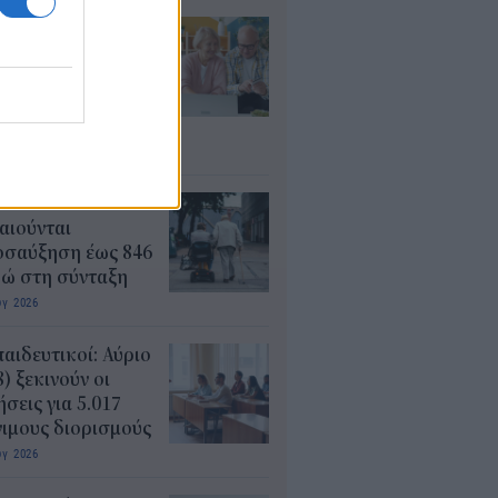
τάξεις: Ποιοι
ρεί να λάβουν
αδρομικά έως
000 ευρώ – Τι
πει να ελέγξουν
υγ 2026
ΦΚΑ: Ποιοι
αιούνται
οσαύξηση έως 846
ρώ στη σύνταξη
υγ 2026
αιδευτικοί: Αύριο
8) ξεκινούν οι
ήσεις για 5.017
ιμους διορισμούς
υγ 2026