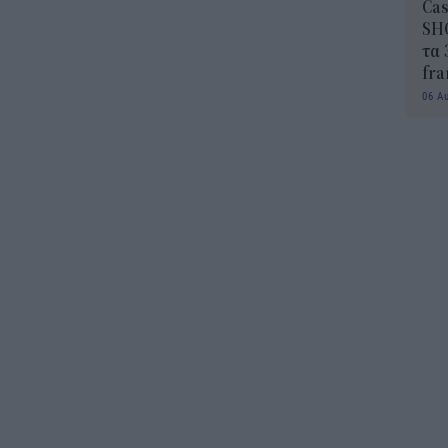
Cas
SH
τα 
fra
06 Α