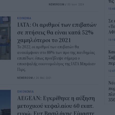
τις
NEWSROOM
/
03 Ιουν 2024
13:4
ΚΟΙΝΩΝΙΑ
Σε 
IATA: Οι αριθμοί των επιβατών
«Το
σε πτήσεις θα είναι κατά 52%
ΑΦ
χαμηλότεροι το 2021
13:1
Το 2022, οι αριθμοί των επιβατών θα
Και
ανακάμψουν στο 88% των προ της πανδημίας
Σαβ
επιπέδων, όπως προέβλεψε σήμερα ο
περ
επικεφαλής οικονομολόγος της IATA Μπράιαν
Πιρς.
12:4
NEWSROOM
/
26 Μαΐ 2021
Νέο
πυρ
ΟΙΚΟΝΟΜΙΑ
πλη
AEGEAN: Εγκρίθηκε η αύξηση
350
μετοχικού κεφαλαίου 60 εκατ.
12:1
ευρώ- Ευτ.Βασιλάκης Είμαστε