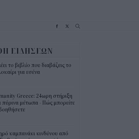
Σ
ΟΗ ΕΙΔΗΣΕΩΝ
λέει το βιβλίο που διαβάζεις το
οκαίρι για εσένα
3
anity Greece: 24ωρη στήριξη
 πύρινα μέτωπα - Πώς μπορείτε
 βοηθήσετε
5
ηρό καμπανάκι κινδύνου από