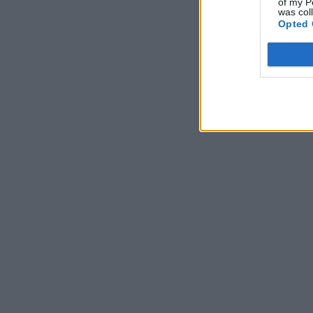
of my P
was col
Opted 