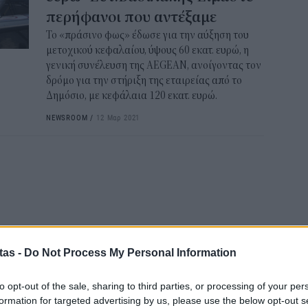
ΔΥΠ
περήφανοι που αντέξαμε
για
Το «πράσινο φως» έδωσε για την αύξηση του
δικ
μετοχικού κεφαλαίου, ύψους 60 εκατ. ευρώ, η
11:3
γενική συνέλευση της AEGEAN, ανοίγοντας τον
δρόμο για την στήριξη της εταιρείας από το
Δημόσιο, με κεφάλαια 120 εκατ. ευρώ.
Ηλε
παρ
NEWSROOM
/
12 Μαρ 2021
11:0
Υπε
Χωρ
αλλ
επε
10:5
tas -
Do Not Process My Personal Information
Δημ
Οκτ
to opt-out of the sale, sharing to third parties, or processing of your per
ανα
formation for targeted advertising by us, please use the below opt-out s