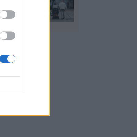
αιούνται
οσαύξηση έως 846
ρώ στη σύνταξη
υγ 2026