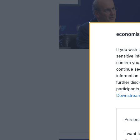
economis
If you wish 
sensitive in
confirm you
continue se
information 
further disc
participants
Downstream 
Persona
I want t