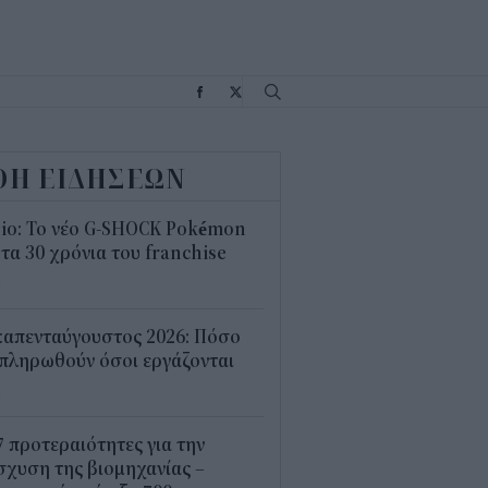
Σ
ΟΗ ΕΙΔΗΣΕΩΝ
sio: Το νέο G-SHOCK Pokémon
 τα 30 χρόνια του franchise
4
καπενταύγουστος 2026: Πόσο
πληρωθούν όσοι εργάζονται
4
7 προτεραιότητες για την
σχυση της βιομηχανίας –