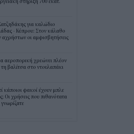
ργειακή στήριξη 700 εκατ.
2
Χατζηδάκης για καλώδιο
άδας - Κύπρου: Στον κάλαθο
ν αχρήστων οι αμφισβητήσεις
1
α αεροπορική χρεώνει πλέον
 τη βαλίτσα στο ντουλαπάκι
5
τί κάποιοι φακοί έχουν μπλε
; Οι χρήσεις που πιθανότατα
 γνωρίζατε
0
παθαίνει ο εγκέφαλος στο
στημα και γιατί ανησυχούν οι