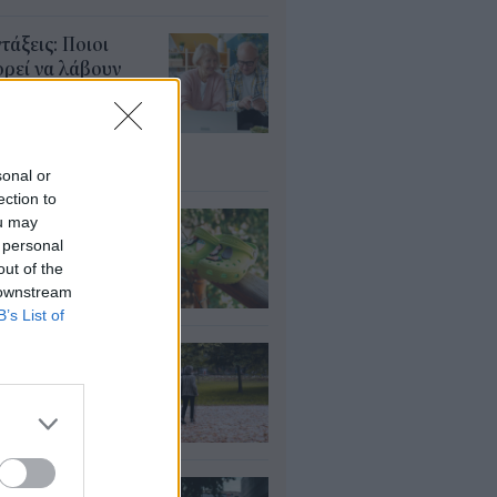
τάξεις: Ποιοι
ρεί να λάβουν
αδρομικά έως
000 ευρώ – Τι
πει να ελέγξουν
υγ 2026
sonal or
ection to
τί δεν πρέπει να
ou may
άτε crocs χωρίς
 personal
λτσα
out of the
 downstream
υγ 2026
B’s List of
τάξεις χηρείας: Τι
άζει και πότε θα
ούν οι αυξήσεις
υγ 2026
ΦΚΑ: Ποιοι