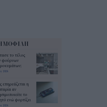
8
ΗΜΟΦΙΛΗ
τασε το τέλος
ν φούρνων
κροκυμάτων;
υγ 2026
 επηρεάζεται η
ταρία αν
σιμοποιείτε το
ητό ενώ φορτίζει
υγ 2026