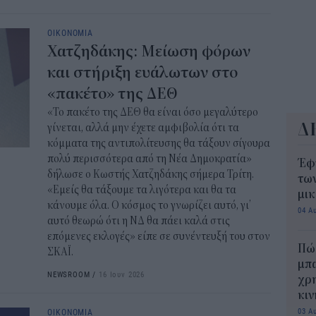
11:0
ΟΙΚΟΝΟΜΙΑ
Χατζηδάκης: Μείωση φόρων
και στήριξη ευάλωτων στο
«πακέτο» της ΔΕΘ
«Το πακέτο της ΔΕΘ θα είναι όσο μεγαλύτερο
Δ
γίνεται, αλλά μην έχετε αμφιβολία ότι τα
κόμματα της αντιπολίτευσης θα τάξουν σίγουρα
πολύ περισσότερα από τη Νέα Δημοκρατία»
Έφ
δήλωσε ο Κωστής Χατζηδάκης σήμερα Τρίτη.
τω
«Εμείς θα τάξουμε τα λιγότερα και θα τα
μι
κάνουμε όλα. Ο κόσμος το γνωρίζει αυτό, γι’
04 Α
αυτό θεωρώ ότι η ΝΔ θα πάει καλά στις
επόμενες εκλογές» είπε σε συνέντευξή του στον
Πώς
ΣΚΑΪ.
μπα
NEWSROOM
/
16 Ιουν 2026
χρη
κιν
03 Α
ΟΙΚΟΝΟΜΙΑ