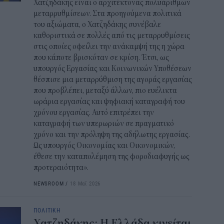
Χατζηδάκης είναι ο αρχιτέκτονας πολυάριθμων
μεταρρυθμίσεων. Στα προηγούμενα πολιτικά
του αξιώματα, ο Χατζηδάκης συνέβαλε
καθοριστικά σε πολλές από τις μεταρρυθμίσεις
στις οποίες οφείλει την ανάκαμψή της η χώρα
που κάποτε βρισκόταν σε κρίση. Έτσι, ως
υπουργός Εργασίας και Κοινωνικών Υποθέσεων
θέσπισε μια μεταρρύθμιση της αγοράς εργασίας
που προβλέπει, μεταξύ άλλων, πιο ευέλικτα
ωράρια εργασίας και ψηφιακή καταγραφή του
χρόνου εργασίας. Αυτό επιτρέπει την
καταγραφή των υπερωριών σε πραγματικό
χρόνο και την πρόληψη της αδήλωτης εργασίας.
Ως υπουργός Οικονομίας και Οικονομικών,
έθεσε την καταπολέμηση της φοροδιαφυγής ως
προτεραιότητα».
NEWSROOM
/
18 Μαΐ 2026
ΠΟΛΙΤΙΚΗ
Χατζηδάκης: Η Ελλάδα κινείται