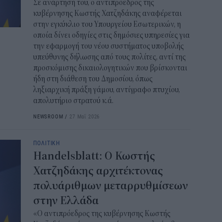
Σε ανάρτησή του, ο αντιπρόεδρος της
κυβέρνησης Κωστής Χατζηδάκης αναφέρεται
στην εγκύκλιο του Υπουργείου Εσωτερικών, η
οποία δίνει οδηγίες στις δημόσιες υπηρεσίες για
την εφαρμογή του νέου συστήματος υποβολής
υπεύθυνης δήλωσης από τους πολίτες, αντί της
προσκόμισης δικαιολογητικών που βρίσκονται
ήδη στη διάθεση του Δημοσίου, όπως
ληξιαρχική πράξη γάμου, αντίγραφο πτυχίου,
απολυτήριο στρατού κ.ά.
NEWSROOM
/
27 Μαΐ 2026
ΠΟΛΙΤΙΚΗ
Handelsblatt: Ο Κωστής
Χατζηδάκης αρχιτέκτονας
πολυάριθμων μεταρρυθμίσεων
στην Ελλάδα
«Ο αντιπρόεδρος της κυβέρνησης Κωστής