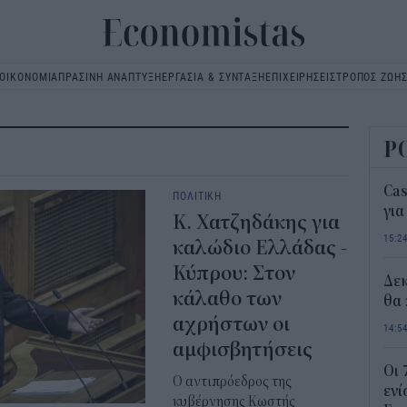
ΟΙΚΟΝΟΜΙΑ
ΠΡΑΣΙΝΗ ΑΝΑΠΤΥΞΗ
ΕΡΓΑΣΙΑ & ΣΥΝΤΑΞΗ
ΕΠΙΧΕΙΡΗΣΕΙΣ
ΤΡΟΠΟΣ ΖΩΗ
Main
navigation
Ρ
Ca
ΠΟΛΙΤΙΚΗ
για
Κ. Χατζηδάκης για
15:2
καλώδιο Ελλάδας -
Κύπρου: Στον
Δε
κάλαθο των
θα 
αχρήστων οι
14:5
αμφισβητήσεις
Οι 
Ο αντιπρόεδρος της
ενί
κυβέρνησης Κωστής