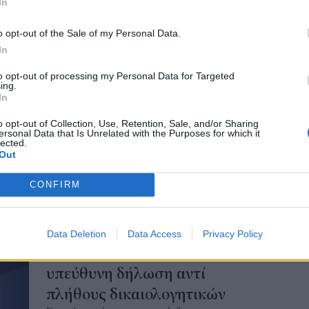
ΠΟΛΙΤΙΚΗ
In
δικ
Χατζηδάκης: Υπάρχουν
πρ
o opt-out of the Sale of my Personal Data.
τεράστια ευρωπαϊκά κονδύλια
ευ
In
04 Α
και μετά το τέλος του Ταμείου
to opt-out of processing my Personal Data for Targeted
Ανάκαμψης
ing.
In
Οι λέξεις κλειδιά για το μέλλον είναι
ανταγωνιστικότητα και παραγωγικότητα,
o opt-out of Collection, Use, Retention, Sale, and/or Sharing
τόνισε ο αντιπρόεδρος της κυβέρνησης Κ.
ersonal Data that Is Unrelated with the Purposes for which it
lected.
Χατζηδάκης, κλείνοντας τις εργασίες του
Out
συνεδρίου που διοργάνωσαν Powergame.gr και
Economist στα Χανιά και προσέθεσε:
CONFIRM
NEWSROOM
/
29 Μαΐ 2026
Data Deletion
Data Access
Privacy Policy
ΠΟΛΙΤΙΚΗ
Χατζηδάκης: Θα αρκεί μια
υπεύθυνη δήλωση αντί
πλήθους δικαιολογητικών