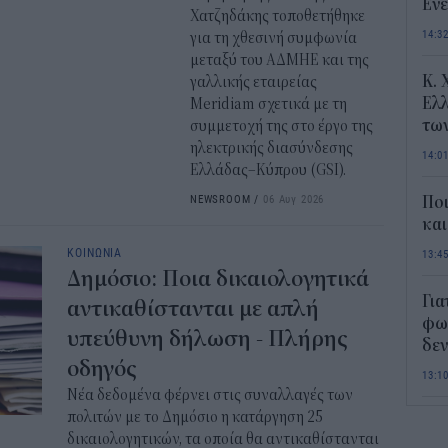
Ενε
Χατζηδάκης τοποθετήθηκε
14:3
για τη χθεσινή συμφωνία
μεταξύ του ΑΔΜΗΕ και της
Κ. 
γαλλικής εταιρείας
Ελλ
Meridiam σχετικά με τη
τω
συμμετοχή της στο έργο της
ηλεκτρικής διασύνδεσης
14:0
Ελλάδας–Κύπρου (GSI).
NEWSROOM
/
06 Αυγ 2026
Ποι
και
ΚΟΙΝΩΝΙΑ
13:4
Δημόσιο: Ποια δικαιολογητικά
Για
αντικαθίστανται με απλή
φως
υπεύθυνη δήλωση - Πλήρης
δεν
οδηγός
13:1
Νέα δεδομένα φέρνει στις συναλλαγές των
πολιτών με το Δημόσιο η κατάργηση 25
Τι 
δικαιολογητικών, τα οποία θα αντικαθίστανται
διά