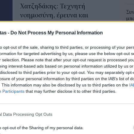
Χατζηδάκης: Τεχνητή
Συν
νοημοσύνη, έρευνα και
μπο
συγχωνεύσεις επιχειρήσεων τα
αν
20.
κλειδιά για άνοδο της
tas -
Do Not Process My Personal Information
πρέ
παραγωγικότητας
04 Α
to opt-out of the sale, sharing to third parties, or processing of your per
Τρεις προτεραιότητες για τη βελτίωση της
formation for targeted advertising by us, please use the below opt-out s
παραγωγικότητας της ελληνικής οικονομίας
Για
r selection. Please note that after your opt-out request is processed y
υπογράμμισε ο αντιπρόεδρος της κυβέρνησης,
φορ
eing interest-based ads based on personal information utilized by us or
Κωστής Χατζηδάκης, μιλώντας χθες σε
κά
disclosed to third parties prior to your opt-out. You may separately opt-
συζήτηση με θέμα: «Επενδύσεις και Ανάπτυξη
losure of your personal information by third parties on the IAB’s list of
06 Α
στο νέο γεωπολιτικό περιβάλλον: Ο ρόλος του
. This information may also be disclosed by us to third parties on the
IA
τουρισμού και η συμβολή της Κρήτης στην
Participants
that may further disclose it to other third parties.
Συν
ανθεκτικότητα της ελληνικής οικονομίας», που
αλλ
διοργάνωσε η Eurobank στο Ηράκλειο της
φαν
Κρήτης.
l Data Processing Opt Outs
03 Α
NEWSROOM
/
09 Ιουν 2026
o opt-out of the Sharing of my personal data.
e-Ε