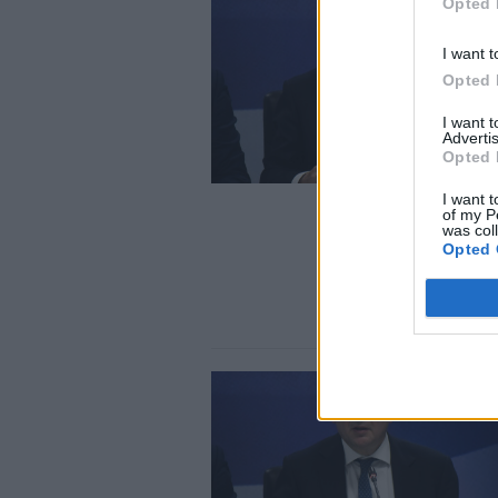
Opted 
I want t
Opted 
I want 
Advertis
Opted 
I want t
of my P
was col
Opted 