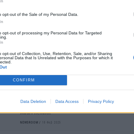
In
Cas
Κυκλάδων, τα Δωδεκάνησα και την Κρήτη.
SH
NEWSROOM
/
17 Απρ 2025
o opt-out of the Sale of my Personal Data.
τα 
In
fra
ΕΠΙΧΕΙΡΗΣΕΙΣ
06 Α
to opt-out of processing my Personal Data for Targeted
ΟΛΠ Α.Ε.: Επίσκεψη του
ing.
In
Πρέσβη της Ιταλίας και
αντιπροσωπείας της Ιταλικής
o opt-out of Collection, Use, Retention, Sale, and/or Sharing
ersonal Data that Is Unrelated with the Purposes for which it
Πρεσβείας στο Λιμάνι του
lected.
Out
Πειραιά
Το λιμάνι του Πειραιά επισκέφθηκε ο Πρέσβης
CONFIRM
της Ιταλίας στην Ελλάδα, κ. Paolo Cuculi,
συνοδευόμενος από τον Πρώτο Γραμματέα της
Ιταλικής Πρεσβείας, κ. Mario Savona, και τον
Data Deletion
Data Access
Privacy Policy
Επίτιμο Πρόξενο της Ιταλίας στον Πειραιά, κ.
Mauro Renaldi.
NEWSROOM
/
18 Φεβ 2025