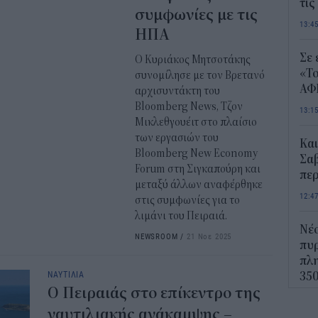
τις
συμφωνίες με τις
13:4
ΗΠΑ
Σε 
Ο Κυριάκος Μητσοτάκης
«Το
συνομίλησε με τον Βρετανό
ΑΦ
αρχισυντάκτη του
Bloomberg News, Τζον
13:1
Μικλεθγουέιτ στο πλαίσιο
των εργασιών του
Και
Bloomberg New Economy
Σαβ
Forum στη Σιγκαπούρη και
περ
μεταξύ άλλων αναφέρθηκε
12:4
στις συμφωνίες για το
λιμάνι του Πειραιά.
Νέο
NEWSROOM
/
21 Νοε 2025
πυρ
πλη
ΝΑΥΤΙΛΙΑ
350
Ο Πειραιάς στο επίκεντρο της
12:1
ναυτιλιακής ανάκαμψης –