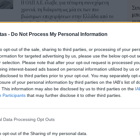
Η ΟΛΠ Α.Ε. έλαβε, για τέταρτη συνεχόμενη
Συν
χρονιά, τη διάκριση ως μία εκ των πιο
μπο
βιώσιμων επιχειρήσεων στην Ελλάδα από το
αν
QualityNet Foundation, με βάση την ετήσια
20.
αξιολόγηση των επιδόσεών της στους τρεις
tas -
Do Not Process My Personal Information
πρέ
πυλώνες του ESG, που αφορούν στο
04 Α
περιβάλλον, στην κοινωνία και στην εταιρική
to opt-out of the sale, sharing to third parties, or processing of your per
διακυβέρνηση.
formation for targeted advertising by us, please use the below opt-out s
e-Ε
NEWSROOM
/
24 Ιουλ 2025
r selection. Please note that after your opt-out request is processed y
δικ
eing interest-based ads based on personal information utilized by us or
πρ
disclosed to third parties prior to your opt-out. You may separately opt-
ΚΟΙΝΩΝΙΑ
ευ
losure of your personal information by third parties on the IAB’s list of
Αδειάζει η Αθήνα για το Πάσχα
04 Α
. This information may also be disclosed by us to third parties on the
IA
-Το αδιαχώρητο στο λιμάνι του
Participants
that may further disclose it to other third parties.
Εκπ
Πειραιά, αναχωρούν πάνω από
(5/
22.000 επιβάτες σήμερα
αιτ
l Data Processing Opt Outs
μόν
Αυξημένη είναι σήμερα Μ.Πέμπτη η κίνηση στα
04 Α
λιμάνια της Αττικής, ενόψει της εξόδου των
o opt-out of the Sharing of my personal data.
εκδρομέων του Πάσχα για τα νησιά των