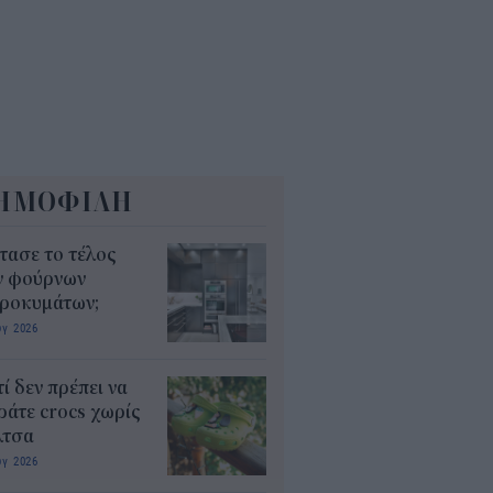
5
ΗΜΟΦΙΛΗ
τασε το τέλος
ν φούρνων
κροκυμάτων;
υγ 2026
τί δεν πρέπει να
άτε crocs χωρίς
λτσα
υγ 2026