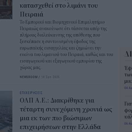
10:3
κατασχεθεί στο λιμάνι του
Πειραιά
Το Εμπορικό και Βιομηχανικό Επιμελητήριο
Πειραιώς ανακοίνωσε ότι τάσσεται υπέρ της
πλήρους διαλεύκανσης της υπόθεσης που
ξεσκέπασε η συντονισμένη έφοδος της
ευρωπαϊκής εισαγγελίας και ζημιώνει την
Δ
εικόνα του λιμανιού του Πειραιά, καθώς και του
εισαγωγικού και εξαγωγικού εμπορίου της
χώρας μας.
Έφ
τω
NEWSROOM
/
18 Σεπ 2025
μι
04 Α
ΕΠΙΧΕΙΡΗΣΕΙΣ
ΟΛΠ Α.Ε.: Διακρίθηκε για
Για
τέταρτη συνεχόμενη χρονιά ως
φορ
κά
μια εκ των πιο βιώσιμων
06 Α
επιχειρήσεων στην Ελλάδα