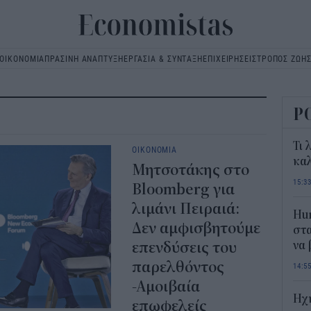
ΟΙΚΟΝΟΜΙΑ
ΠΡΑΣΙΝΗ ΑΝΑΠΤΥΞΗ
ΕΡΓΑΣΙΑ & ΣΥΝΤΑΞΗ
ΕΠΙΧΕΙΡΗΣΕΙΣ
ΤΡΟΠΟΣ ΖΩΗ
Main
navigation
Ρ
Τι 
ΟΙΚΟΝΟΜΙΑ
καλ
Μητσοτάκης στο
15:3
Bloomberg για
λιμάνι Πειραιά:
Hum
Δεν αμφισβητούμε
στα
επενδύσεις του
να
παρελθόντος
14:5
-Αμοιβαία
Ηχ
επωφελείς