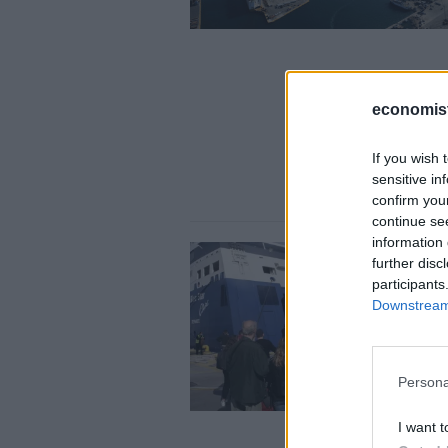
economis
If you wish 
sensitive in
confirm you
continue se
information 
further disc
participants
Downstream 
Persona
I want t