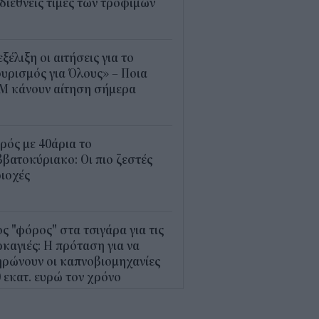
 διεθνείς τιμές των τροφίμων
5
εξέλιξη οι αιτήσεις για το
υρισμός για Όλους» – Ποια
Μ κάνουν αίτηση σήμερα
5
ρός με 40άρια το
βατοκύριακο: Οι πιο ζεστές
ιοχές
7
ς "φόρος" στα τσιγάρα για τις
καγιές: Η πρόταση για να
ρώνουν οι καπνοβιομηχανίες
 εκατ. ευρώ τον χρόνο
5