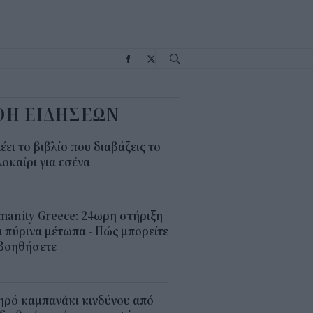
Σ
ΟΗ ΕΙΔΗΣΕΩΝ
λέει το βιβλίο που διαβάζεις το
οκαίρι για εσένα
3
anity Greece: 24ωρη στήριξη
 πύρινα μέτωπα - Πώς μπορείτε
 βοηθήσετε
5
ηρό καμπανάκι κινδύνου από