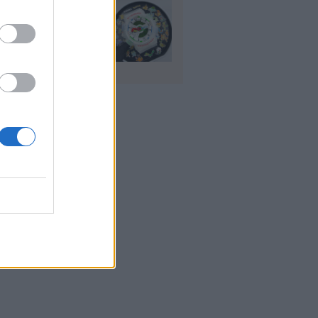
io: Το νέο G-
OCK Pokémon για
30 χρόνια του
nchise
υγ 2026