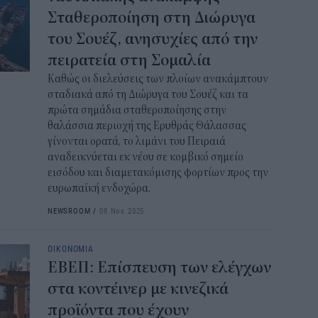
ΔΥΠ
Σταθεροποίηση στη Διώρυγα
για
του Σουέζ, ανησυχίες από την
δικ
πειρατεία στη Σομαλία
11:3
Καθώς οι διελεύσεις των πλοίων ανακάμπτουν
σταδιακά από τη Διώρυγα του Σουέζ και τα
Ηλε
πρώτα σημάδια σταθεροποίησης στην
παρ
θαλάσσια περιοχή της Ερυθράς Θάλασσας
11:0
γίνονται ορατά, το λιμάνι του Πειραιά
αναδεικνύεται εκ νέου σε κομβικό σημείο
Υπε
εισόδου και διαμετακόμισης φορτίων προς την
Χωρ
ευρωπαϊκή ενδοχώρα.
αλλ
NEWSROOM
/
08 Νοε 2025
επε
10:5
ΟΙΚΟΝΟΜΙΑ
ΕΒΕΠ: Επίσπευση των ελέγχων
Δημ
στα κοντέινερ με κινεζικά
Οκτ
ανα
προϊόντα που έχουν