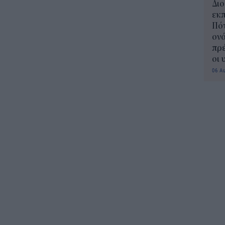
Διο
εκπ
Πότ
ονό
πρέ
οι 
06 Α