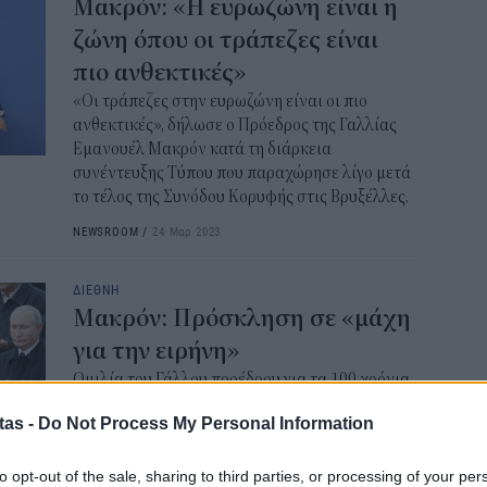
Μακρόν: «H ευρωζώνη είναι η
επ
ζώνη όπου οι τράπεζες είναι
12:2
πιο ανθεκτικές»
«Οι τράπεζες στην ευρωζώνη είναι οι πιο
Παι
ανθεκτικές», δήλωσε ο Πρόεδρος της Γαλλίας
202
Εμανουέλ Μακρόν κατά τη διάρκεια
προ
συνέντευξης Τύπου που παραχώρησε λίγο μετά
vo
το τέλος της Συνόδου Κορυφής στις Βρυξέλλες.
11:5
NEWSROOM
/
24 Μαρ 2023
Χα
Έρ
ΔΙΕΘΝΗ
πρ
Μακρόν: Πρόσκληση σε «μάχη
ερ
για την ειρήνη»
11:2
Ομιλία του Γάλλου προέδρου για τα 100 χρόνια
από τη λήξη του Α' Παγκοσμίου Πολέμου
ΟΠ
tas -
Do Not Process My Personal Information
μπροστά σε 72 ηγέτες. Χειραψία Τράμπ και
της
Πούτιν.
min
to opt-out of the sale, sharing to third parties, or processing of your per
NEWSROOM
/
11 Νοε 2018