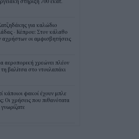
ργειακή στήριξη 700 εκατ.
2
Χατζηδάκης για καλώδιο
άδας - Κύπρου: Στον κάλαθο
ν αχρήστων οι αμφισβητήσεις
1
α αεροπορική χρεώνει πλέον
 τη βαλίτσα στο ντουλαπάκι
5
τί κάποιοι φακοί έχουν μπλε
; Οι χρήσεις που πιθανότατα
 γνωρίζατε
0
παθαίνει ο εγκέφαλος στο
στημα και γιατί ανησυχούν οι