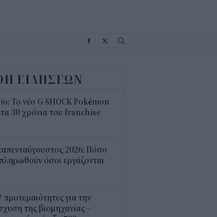
Σ
ΟΗ ΕΙΔΗΣΕΩΝ
sio: Το νέο G-SHOCK Pokémon
 τα 30 χρόνια του franchise
4
καπενταύγουστος 2026: Πόσο
πληρωθούν όσοι εργάζονται
4
7 προτεραιότητες για την
σχυση της βιομηχανίας –