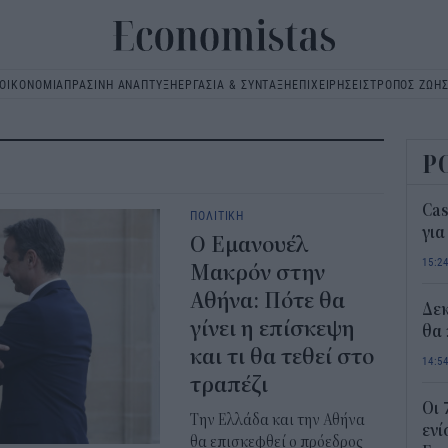
ΟΙΚΟΝΟΜΙΑ
ΠΡΑΣΙΝΗ ΑΝΑΠΤΥΞΗ
ΕΡΓΑΣΙΑ & ΣΥΝΤΑΞΗ
ΕΠΙΧΕΙΡΗΣΕΙΣ
ΤΡΟΠΟΣ ΖΩΗ
Main
navigation
Ρ
Ca
ΠΟΛΙΤΙΚΗ
για
Ο Εμανουέλ
15:2
Μακρόν στην
Αθήνα: Πότε θα
Δε
γίνει η επίσκεψη
θα 
και τι θα τεθεί στο
14:5
τραπέζι
Οι 
Την Ελλάδα και την Αθήνα
ενί
θα επισκεφθεί ο πρόεδρος