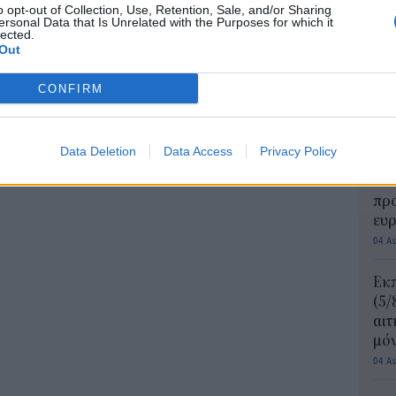
o opt-out of Collection, Use, Retention, Sale, and/or Sharing
04 Α
ersonal Data that Is Unrelated with the Purposes for which it
lected.
Out
Για
φορ
CONFIRM
κά
06 Α
Data Deletion
Data Access
Privacy Policy
e-Ε
δικ
πρ
ευ
04 Α
Εκπ
(5/
αιτ
μόν
04 Α