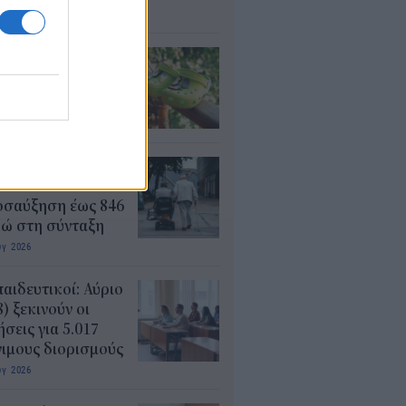
υγ 2026
τί δεν πρέπει να
άτε crocs χωρίς
λτσα
υγ 2026
ΦΚΑ: Ποιοι
αιούνται
οσαύξηση έως 846
ρώ στη σύνταξη
υγ 2026
αιδευτικοί: Αύριο
8) ξεκινούν οι
ήσεις για 5.017
ιμους διορισμούς
υγ 2026