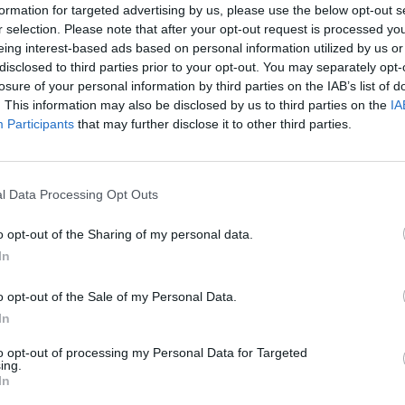
11:0
formation for targeted advertising by us, please use the below opt-out s
r selection. Please note that after your opt-out request is processed y
eing interest-based ads based on personal information utilized by us or
disclosed to third parties prior to your opt-out. You may separately opt-
losure of your personal information by third parties on the IAB’s list of
. This information may also be disclosed by us to third parties on the
IA
Participants
that may further disclose it to other third parties.
Δ
l Data Processing Opt Outs
Έφ
τω
o opt-out of the Sharing of my personal data.
μι
In
04 Α
o opt-out of the Sale of my Personal Data.
Συν
In
μπο
to opt-out of processing my Personal Data for Targeted
αν
ing.
20.
In
πρέ