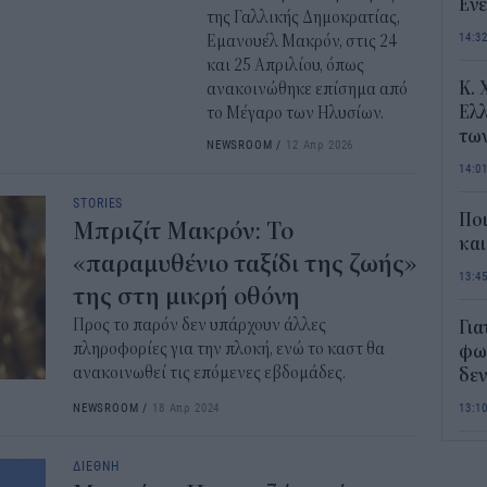
Ενε
της Γαλλικής Δημοκρατίας,
14:3
Εμανουέλ Μακρόν, στις 24
και 25 Απριλίου, όπως
Κ. 
ανακοινώθηκε επίσημα από
Ελλ
το Μέγαρο των Ηλυσίων.
τω
NEWSROOM
/
12 Απρ 2026
14:0
STORIES
Ποι
Μπριζίτ Μακρόν: Το
και
«παραμυθένιο ταξίδι της ζωής»
13:4
της στη μικρή οθόνη
Προς το παρόν δεν υπάρχουν άλλες
Για
πληροφορίες για την πλοκή, ενώ το καστ θα
φως
ανακοινωθεί τις επόμενες εβδομάδες.
δεν
NEWSROOM
/
18 Απρ 2024
13:1
Τι 
ΔΙΕΘΝΗ
διά