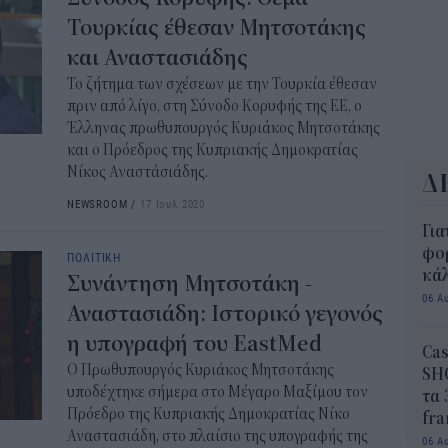
10:3
Τουρκίας έθεσαν Μητσοτάκης
και Αναστασιάδης
Το ζήτημα των σχέσεων με την Τουρκία έθεσαν
πριν από λίγο, στη Σύνοδο Κορυφής της ΕΕ, ο
Έλληνας πρωθυπουργός Κυριάκος Μητσοτάκης
και ο Πρόεδρος της Κυπριακής Δημοκρατίας
Νίκος Αναστάσιάδης.
Δ
NEWSROOM
/
17 Ιουλ 2020
Για
φορ
ΠΟΛΙΤΙΚΗ
κά
Συνάντηση Μητσοτάκη -
06 Α
Αναστασιάδη: Ιστορικό γεγονός
η υπογραφή του EastMed
Cas
Ο Πρωθυπουργός Κυριάκος Μητσοτάκης
SH
υποδέχτηκε σήμερα στο Μέγαρο Μαξίμου τον
τα 
Πρόεδρο της Κυπριακής Δημοκρατίας Νίκο
fra
Αναστασιάδη, στο πλαίσιο της υπογραφής της
06 Α