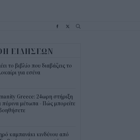
Σ
ΟΗ ΕΙΔΗΣΕΩΝ
λέει το βιβλίο που διαβάζεις το
οκαίρι για εσένα
3
anity Greece: 24ωρη στήριξη
 πύρινα μέτωπα - Πώς μπορείτε
 βοηθήσετε
5
ηρό καμπανάκι κινδύνου από