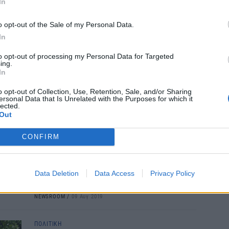
In
Ανακοίνωση των Ηνωμένων Εθνών μετά την
διπ
ολοκλήρωση της συνάντησης των δύο ηγετών
Αυ
o opt-out of the Sale of my Personal Data.
στην οικία Σπέχαρ. Οι δύο ηγέτες καλωσόρισαν
07 Α
In
ξανά την εφαρμογή των μέτρων οικοδόμησης
εμπιστοσύνης.
Το
to opt-out of processing my Personal Data for Targeted
ing.
NEWSROOM
/
09 Αυγ 2019
κόλ
In
εμφ
ενν
o opt-out of Collection, Use, Retention, Sale, and/or Sharing
ΔΙΕΘΝΗ
ersonal Data that Is Unrelated with the Purposes for which it
βα
Κύπρος: Άτυπη συνάντηση
lected.
05 Α
Out
Αναστασιάδη - Ακιντζί
Eπιδίωξη του Προέδρου Αναστασιάδη είναι να
CONFIRM
έχει μια δημιουργική συνάντηση με τον Τ/κ
ηγέτη και να δημιουργηθούν οι κατάλληλες
συνθήκες για επανέναρξη των
Data Deletion
Data Access
Privacy Policy
διαπραγματεύσεων.
NEWSROOM
/
09 Αυγ 2019
ΠΟΛΙΤΙΚΗ