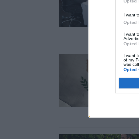
Opted 
I want t
Opted 
I want 
Advertis
Opted 
I want t
of my P
was col
Opted 