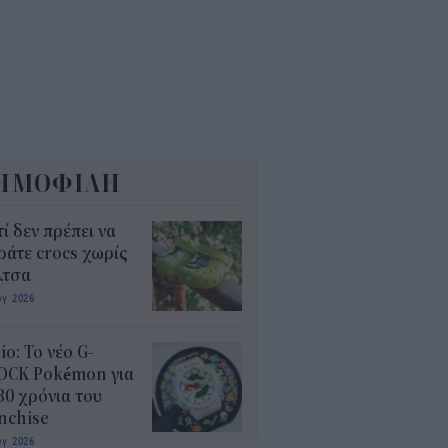
5
ΗΜΟΦΙΛΗ
τί δεν πρέπει να
άτε crocs χωρίς
λτσα
υγ 2026
io: Το νέο G-
OCK Pokémon για
30 χρόνια του
nchise
υγ 2026