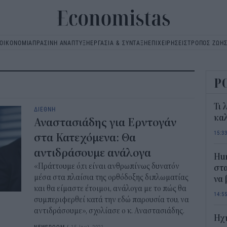
ΟΙΚΟΝΟΜΙΑ
ΠΡΑΣΙΝΗ ΑΝΑΠΤΥΞΗ
ΕΡΓΑΣΙΑ & ΣΥΝΤΑΞΗ
ΕΠΙΧΕΙΡΗΣΕΙΣ
ΤΡΟΠΟΣ ΖΩΗ
Main
navigation
Ρ
Τι 
ΔΙΕΘΝΗ
καλ
Αναστασιάδης για Ερντογάν
15:3
στα Κατεχόμενα: Θα
αντιδράσουμε ανάλογα
Hum
«Πράττουμε ό,τι είναι ανθρωπίνως δυνατόν
στα
μέσα στα πλαίσια της ορθόδοξης διπλωματίας
να
και θα είμαστε έτοιμοι, ανάλογα με το πώς θα
14:5
συμπεριφερθεί κατά την εδώ παρουσία του, να
αντιδράσουμε», σχολίασε ο κ. Αναστασιάδης.
Ηχ
NEWSROOM
/
15 Ιουλ 2021