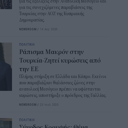
για τις εξελίξεις στην Ανατολική Μεσόγειο και
ΔΥΠ
για τις συνεχιζόμενες παραβιάσεις της
για
Τουρκίας στην ΑΟΖ της Κυπριακής
δικ
Δημοκρατίας.
11:3
NEWSROOM
/
14 Αυγ 2020
Ηλε
ΠΟΛΙΤΙΚΗ
παρ
Ράπισμα Μακρόν στην
11:0
Τουρκία-Ζητεί κυρώσεις από
την ΕΕ
Υπε
Χωρ
Πλήρης στήριξη σε Ελλάδα και Κύπρο. Εκείνοι
αλλ
που παραβιάζουν θαλάσσιες ζώνες στην
επε
ανατολική Μεσόγειο πρέπει να υφίστανται
κυρώσεις, υποστήριξε ο πρόεδρος της Γαλλίας.
10:5
NEWSROOM
/
23 Ιουλ 2020
Δημ
Οκτ
ΠΟΛΙΤΙΚΗ
ανα
Σύνοδος Κορυφής: Θέμα