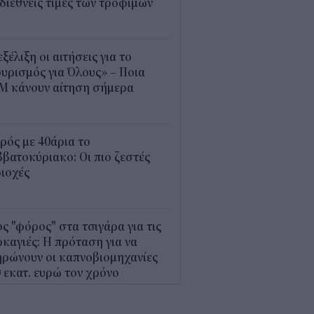
 διεθνείς τιμές των τροφίμων
5
εξέλιξη οι αιτήσεις για το
υρισμός για Όλους» – Ποια
Μ κάνουν αίτηση σήμερα
5
ρός με 40άρια το
βατοκύριακο: Οι πιο ζεστές
ιοχές
7
ς "φόρος" στα τσιγάρα για τις
καγιές: Η πρόταση για να
ρώνουν οι καπνοβιομηχανίες
 εκατ. ευρώ τον χρόνο
5