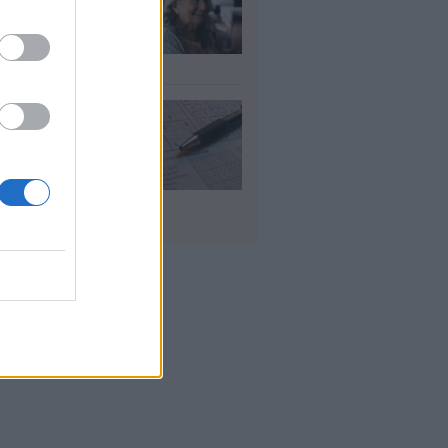
λάσιο ποσό τέλος
γούστου
υγ 2026
 «μαθηματικό»
πο για 27
ανίσεις με μόλις
έα ρούχα στη
λίτσα
υγ 2026