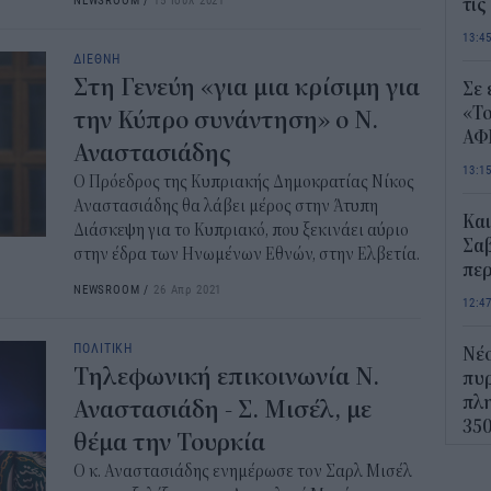
τις
13:4
ΔΙΕΘΝΗ
Στη Γενεύη «για μια κρίσιμη για
Σε 
«Το
την Κύπρο συνάντηση» ο Ν.
ΑΦ
Αναστασιάδης
13:1
O Πρόεδρος της Κυπριακής Δημοκρατίας Νίκος
Αναστασιάδης θα λάβει μέρος στην Άτυπη
Και
Διάσκεψη για το Κυπριακό, που ξεκινάει αύριο
Σαβ
στην έδρα των Ηνωμένων Εθνών, στην Ελβετία.
περ
NEWSROOM
/
26 Απρ 2021
12:4
ΠΟΛΙΤΙΚΗ
Νέο
Τηλεφωνική επικοινωνία Ν.
πυρ
πλη
Αναστασιάδη - Σ. Μισέλ, με
350
θέμα την Τουρκία
12:1
Ο κ. Αναστασιάδης ενημέρωσε τον Σαρλ Μισέλ