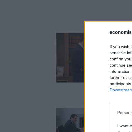
economis
If you wish 
sensitive in
confirm you
continue se
information 
further disc
participants
Downstream 
Persona
I want t