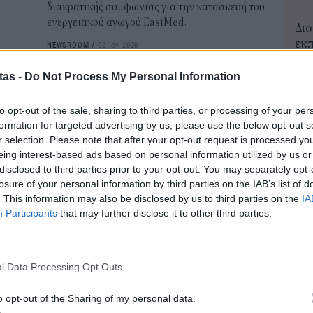
διακρατικής συμφωνίας για την κατασκευή του
ενεργειακού αγωγού EastMed.
Διο
εκπ
NEWSROOM
/
02 Ιαν 2020
Πότ
ονό
tas -
Do Not Process My Personal Information
ΠΟΛΙΤΙΚΗ
πρέ
Πλήρης ταύτιση Μητσοτάκη -
οι 
to opt-out of the sale, sharing to third parties, or processing of your per
Αναστασιάδη για το Κυπριακό
06 Α
formation for targeted advertising by us, please use the below opt-out s
Για μία επίσκεψη με βαρύ συμβολισμό έκανε
r selection. Please note that after your opt-out request is processed y
ΑΣ
eing interest-based ads based on personal information utilized by us or
λόγο ο πρωθυπουργός, Κυριάκος Μητσοτάκης,
Τελ
disclosed to third parties prior to your opt-out. You may separately opt-
καλωσορίζοντας τον Πρόεδρο της Κυπριακής
losure of your personal information by third parties on the IAB’s list of
315
Δημοκρατίας, Νίκο Αναστασιάδη, στο Μέγαρο
. This information may also be disclosed by us to third parties on the
IA
προ
Μαξίμου.
Participants
that may further disclose it to other third parties.
φορ
NEWSROOM
/
10 Σεπ 2019
Δη
πρ
ΔΙΕΘΝΗ
05 Α
l Data Processing Opt Outs
Αναστασιάδης - Ακιντζί έτοιμοι
Συν
για τριμερή με τον ΟΗΕ
o opt-out of the Sharing of my personal data.
Ποι