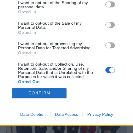
I want to opt-out of the Sharing of my
personal data.
Opted In
I want to opt-out of the Sale of my
Personal Data.
Opted In
I want to opt-out of processing my
Personal Data for Targeted Advertising.
ΥΠΟΔΟΜΕΣ & ΚΑΤΑΣΚΕΥΕΣ
Opted In
ΒΟΑΚ: Ολοκληρώθηκε έργο αναβάθμισης
I want to opt-out of Collection, Use,
της οδικής ασφάλειας
Retention, Sale, and/or Sharing of my
Personal Data that Is Unrelated with the
Purposes for which it was collected.
Opted Out
NEWSROOM
/
30 Απρ 2024
CONFIRM
Data Deletion
Data Access
Privacy Policy