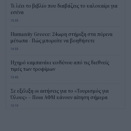
Τι λέει το βιβλίο που διαβάζεις το καλοκαίρι για
εσένα
15:33
Humanity Greece: 24ωρη στήριξη στα πύρινα
μέτωπα - Πώς μπορείτε να βοηθήσετε
14:55
Ηχηρό καμπανάκι κινδύνου από τις διεθνείς
τιμές των τροφίμων
13:45
Σε εξέλιξη οι αιτήσεις για το «Τουρισμός για
Όλους» – Ποια ΑΦΜ κάνουν αίτηση σήμερα
13:15
Καιρός με 40άρια το Σαββατοκύριακο: Οι πιο
ζεστές περιοχές