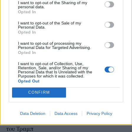
κινητών
I want to opt-out of the Sharing of my
personal data.
Opted In
NEWSROOM
/
20 Φεβ 2026
I want to opt-out of the Sale of my
Personal Data.
Opted In
I want to opt-out of processing my
Personal Data for Targeted Advertising.
Opted In
I want to opt-out of Collection, Use,
Retention, Sale, and/or Sharing of my
Personal Data that Is Unrelated with the
Purposes for which it was collected.
Opted Out
CONFIRM
ΔΙΕΘΝΗ
Από μεγάλες υποσχέσεις σε σιωπή: Τι
Data Deletion
Data Access
Privacy Policy
γίνεται με το «Made in the USA» smatphone
του Τραμπ