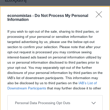
απόφαση
NEWSROOM
/
28 Απρ 2026
economistas -
Do Not Process My Personal
Information
If you wish to opt-out of the sale, sharing to third parties, or
processing of your personal or sensitive information for
targeted advertising by us, please use the below opt-out
section to confirm your selection. Please note that after your
opt-out request is processed you may continue seeing
interest-based ads based on personal information utilized by
us or personal information disclosed to third parties prior to
your opt-out. You may separately opt-out of the further
disclosure of your personal information by third parties on the
IAB’s list of downstream participants. This information may
also be disclosed by us to third parties on the
IAB’s List of
STORIES
Downstream Participants
that may further disclose it to other
Η ανησυχία για την AI κορυφώνεται: Το
third parties.
διαδίκτυο νοσταλγεί τις απλές εποχές των
Personal Data Processing Opt Outs
iPod, των ψηφιακών καμερών και των retro