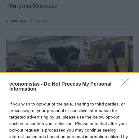
-Θα γίνει Μουσείο
NEWSROOM
/
04 Μαρ 2021
economistas -
Do Not Process My Personal
Information
If you wish to opt-out of the sale, sharing to third parties, or
processing of your personal or sensitive information for
ΠΟΛΙΤΙΣΜΟΣ
targeted advertising by us, please use the below opt-out
Τατόι: Ολοκληρώθηκε η εκκένωση του
section to confirm your selection. Please note that after your
Στάβλου και η μεταφορά των αμαξών
opt-out request is processed you may continue seeing
interest-based ads based on personal information utilized by