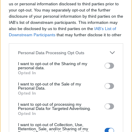
us or personal information disclosed to third parties prior to
NEWSROOM
/
27 Δεκ 2020
your opt-out. You may separately opt-out of the further
disclosure of your personal information by third parties on the
IAB’s list of downstream participants. This information may
also be disclosed by us to third parties on the
IAB’s List of
ΡΟΗ ΕΙΔΗΣΕΩΝ
Downstream Participants
that may further disclose it to other
third parties.
Casio: Το νέο G-SHOCK Pokémon για τα 30
Personal Data Processing Opt Outs
χρόνια του franchise
15:24
I want to opt-out of the Sharing of my
personal data.
Opted In
Δεκαπενταύγουστος 2026: Πόσο θα πληρωθούν
όσοι εργάζονται
I want to opt-out of the Sale of my
Personal Data.
14:54
Opted In
Οι 7 προτεραιότητες για την ενίσχυση της
I want to opt-out of processing my
Personal Data for Targeted Advertising.
βιομηχανίας – Ενεργειακή στήριξη 700 εκατ.
Opted In
14:32
I want to opt-out of Collection, Use,
Retention, Sale, and/or Sharing of my