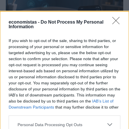
economistas -
Do Not Process My Personal
Information
If you wish to opt-out of the sale, sharing to third parties, or
processing of your personal or sensitive information for
targeted advertising by us, please use the below opt-out
ΤΕΧΝΟΛΟΓΙΑ
section to confirm your selection. Please note that after your
Έξυπνες κάμερες για τα μωρά: Ελευθερία ή
opt-out request is processed you may continue seeing
μεγαλύτερο άγχος;
interest-based ads based on personal information utilized by
Οι συσκευές παρακολούθησης των μωρών είναι πλέον ένα από τα
us or personal information disclosed to third parties prior to
απαραίτητα gadgets για κάθε νέο γονέα. Το μόνιτορ με το οποίο
your opt-out. You may separately opt-out of the further
μπορείς να βλέπεις το νεογέννητο ενώ κοιμάται στο δίπλα δωμάτιο
disclosure of your personal information by third parties on the
προσφέρει στους γονείς μία αίσθηση ασφάλειας και ελευθερίας.
IAB’s list of downstream participants. This information may
Τους επιτρέπει να ασχοληθούν με κάτι άλλο με ηρεμία, ενώ
also be disclosed by us to third parties on the
IAB’s List of
παράλληλα έχουν άμεση επαφή με την κατάσταση του βρέφους
Downstream Participants
that may further disclose it to other
και γνωρίζουν ότι τη στιγμή που θα τους χρειαστεί, θα είναι δίπλα
third parties.
του.
Personal Data Processing Opt Outs
NEWSROOM
/
04 Αυγ 2026