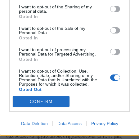
I want to opt-out of the Sharing of my
personal data.
Opted In
I want to opt-out of the Sale of my
Personal Data.
Opted In
I want to opt-out of processing my
Personal Data for Targeted Advertising.
Opted In
I want to opt-out of Collection, Use,
Retention, Sale, and/or Sharing of my
Personal Data that Is Unrelated with the
ΤΕΧΝΟΛΟΓΙΑ
Purposes for which it was collected.
Opted Out
Πώς η AI φέρνει μισθούς άνω των 100.000
δολαρίων σε υδραυλικούς και
CONFIRM
ηλεκτρολόγους
Μπορεί η τεχνητή νοημοσύνη να απειλεί χιλιάδες παραδοσιακές
Data Deletion
Data Access
Privacy Policy
θέσεις εργασίας γραφείου, παράλληλα όμως δημιουργεί ένα νέο
κύμα επαγγελματικών ευκαιριών για ηλεκτρολόγους, υδραυλικούς,
οικοδόμους και εργαζομένους στη χαλυβουργία, με τις ετήσιες