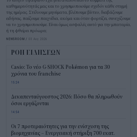
Το κινητό τηλέφωνο έχει γίνει αναπόσπαστο κομμάτι της
καθημερινότητάς μας και το χρησιμοποιούμε σχεδόν κάθε στιγμή
της ημέρας. Στέλνουμε μηνύματα, βλέπουμε βίντεο, διαβάζουμε
ειδήσεις, παίζουμε παιχνίδια, ακόμα και όταν φορτίζει, συνεχίζουμε
να το χρησιμοποιούμε. Είναι όμως ασφαλές αυτό για την μπαταρία,
ή τη φθείρει πρόωρα;
NEWSROOM
/
03 Αυγ 2026
ΡΟΗ ΕΙΔΗΣΕΩΝ
Casio: Το νέο G-SHOCK Pokémon για τα 30
χρόνια του franchise
15:24
Δεκαπενταύγουστος 2026: Πόσο θα πληρωθούν
όσοι εργάζονται
14:54
Οι 7 προτεραιότητες για την ενίσχυση της
βιομηχανίας – Ενεργειακή στήριξη 700 εκατ.