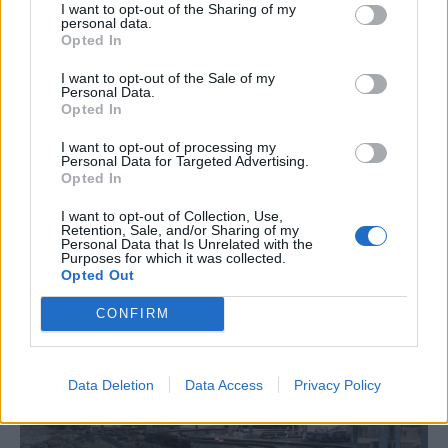
I want to opt-out of the Sharing of my
personal data.
Opted In
I want to opt-out of the Sale of my
Personal Data.
Opted In
I want to opt-out of processing my
ΕΠΙΧΕΙΡΗΣΕΙΣ
Personal Data for Targeted Advertising.
ΤΡΑΙΝΟΣΕ: Ανταλλαγή εισιτηρίων με
Opted In
κουπόνι ισχύος ενός έτους
I want to opt-out of Collection, Use,
Retention, Sale, and/or Sharing of my
Personal Data that Is Unrelated with the
NEWSROOM
/
13 Μαρ 2020
Purposes for which it was collected.
Opted Out
CONFIRM
Data Deletion
Data Access
Privacy Policy