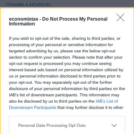
ΥΠΟΔΟΜΕΣ & ΚΑΤΑΣΚΕΥΕΣ
ΣΤΑΣΥ: Νέα mini εφαρμογή για τη
economistas -
Do Not Process My Personal
λειτουργία των ανελκυστήρων του Μετρό
Information
NEWSROOM
/
01 Φεβ 2024
If you wish to opt-out of the sale, sharing to third parties, or
processing of your personal or sensitive information for
targeted advertising by us, please use the below opt-out
section to confirm your selection. Please note that after your
opt-out request is processed you may continue seeing
interest-based ads based on personal information utilized by
us or personal information disclosed to third parties prior to
your opt-out. You may separately opt-out of the further
disclosure of your personal information by third parties on the
IAB’s list of downstream participants. This information may
also be disclosed by us to third parties on the
IAB’s List of
Downstream Participants
that may further disclose it to other
third parties.
ΥΠΟΔΟΜΕΣ & ΚΑΤΑΣΚΕΥΕΣ
Personal Data Processing Opt Outs
ΣΤΑΣΥ: Ξεπέρασαν τα 3,5 εκατ. οι έλεγχοι