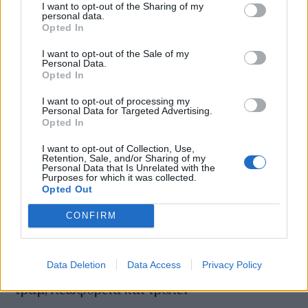
I want to opt-out of the Sharing of my
κομίστρου σε μετρό και τραμ το 2023
personal data.
Opted In
NEWSROOM
/
16 Ιαν 2024
I want to opt-out of the Sale of my
Personal Data.
Opted In
I want to opt-out of processing my
Personal Data for Targeted Advertising.
Opted In
I want to opt-out of Collection, Use,
Retention, Sale, and/or Sharing of my
Personal Data that Is Unrelated with the
Purposes for which it was collected.
Opted Out
CONFIRM
ΚΟΙΝΩΝΙΑ
Data Deletion
Data Access
Privacy Policy
Πώς θα κινηθούν αυτή την εβδομάδα μετρό,
τραμ, λεωφορεία και τρόλεϊ