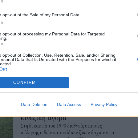
NEWSROOM
/
29 Δεκ 2024
In
διπ
Αυ
o opt-out of the Sale of my Personal Data.
STORIES
07 Α
In
Μικροσκοπικά άλογα φέρνουν
χαρά σε σχολεία και οίκους
Το
to opt-out of processing my Personal Data for Targeted
ing.
κόλ
ευγηρίας στην Αθήνα
In
εμφ
Μια ομάδα θεραπευτικών αλόγων στην Ελλάδα
ενν
o opt-out of Collection, Use, Retention, Sale, and/or Sharing
σκορπίζει χαρά και προσφέρει υποστήριξη σε
ersonal Data that Is Unrelated with the Purposes for which it
βα
lected.
παιδιά και ηλικιωμένους.
05 Α
Out
NEWSROOM
/
24 Δεκ 2024
CONFIRM
ΔΙΕΘΝΗ
Κίνα: Η «οικονομία των
Data Deletion
Data Access
Privacy Policy
κατοικίδιων ζώων» ανθεί στην
κινεζική αγορά
Στη δεκαετία του 1990 διεθνείς εταιρίες
πώλησης ειδών κατοικίδιων ζώων άρχισαν να