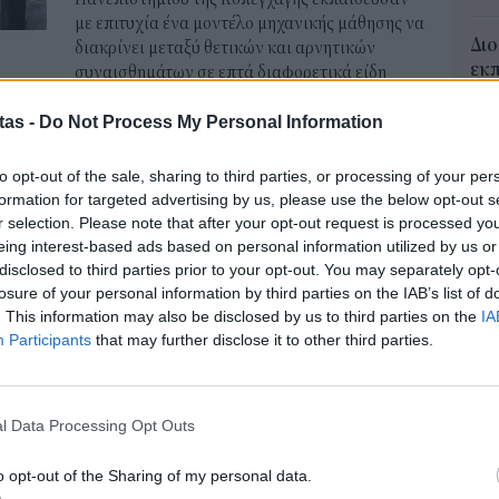
με επιτυχία ένα μοντέλο μηχανικής μάθησης να
Διο
διακρίνει μεταξύ θετικών και αρνητικών
εκπ
συναισθημάτων σε επτά διαφορετικά είδη
Πότ
ζώων (δύο είδη αλόγων, πρόβατα, γουρούνια,
ονό
αγριόχοιρους, κατσίκες, αγελάδες).
tas -
Do Not Process My Personal Information
πρέ
NEWSROOM
/
24 Φεβ 2025
οι 
to opt-out of the sale, sharing to third parties, or processing of your per
06 Α
formation for targeted advertising by us, please use the below opt-out s
STORIES
r selection. Please note that after your opt-out request is processed y
«Εκρηξη» της βιομηχανίας
ΑΣ
eing interest-based ads based on personal information utilized by us or
Τελ
disclosed to third parties prior to your opt-out. You may separately opt-
κατοικιδίων ζώων -Σε πόσα δισ.
losure of your personal information by third parties on the IAB’s list of
315
αποτιμάται η αξία της
. This information may also be disclosed by us to third parties on the
IA
προ
Participants
that may further disclose it to other third parties.
Η υψηλού επιπέδου υγειονομική περίθαλψη για
φορ
τα κατοικίδια ζώα, συμπεριλαμβανομένης της
Δη
χειρουργικής του εγκεφάλου και της
πρ
νανοτεχνολογίας, θα μπορούσε να αποτελέσει
05 Α
l Data Processing Opt Outs
την κινητήρια δύναμη μιας σημαντικής
επενδυτικής τάσης τα επόμενα πέντε χρόνια.
Συν
o opt-out of the Sharing of my personal data.
Ποι