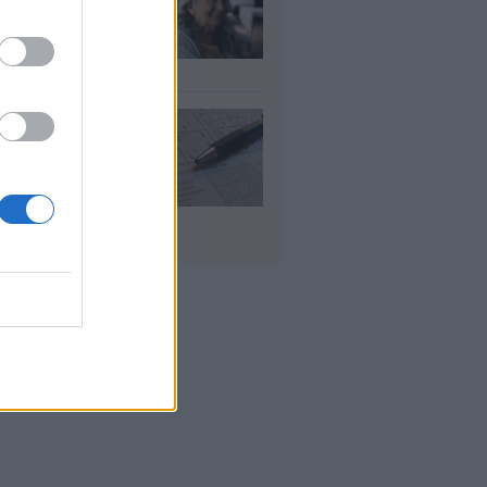
λάσιο ποσό τέλος
γούστου
υγ 2026
 «μαθηματικό»
πο για 27
ανίσεις με μόλις
έα ρούχα στη
λίτσα
υγ 2026