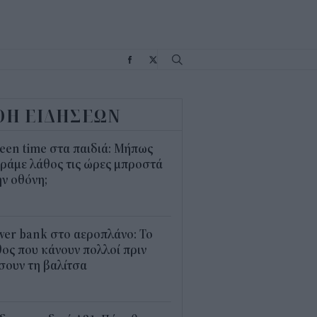
Σ
ΟΗ ΕΙΔΗΣΕΩΝ
een time στα παιδιά: Μήπως
ράμε λάθος τις ώρες μπροστά
ν οθόνη;
1
er bank στο αεροπλάνο: Το
ος που κάνουν πολλοί πριν
σουν τη βαλίτσα
2