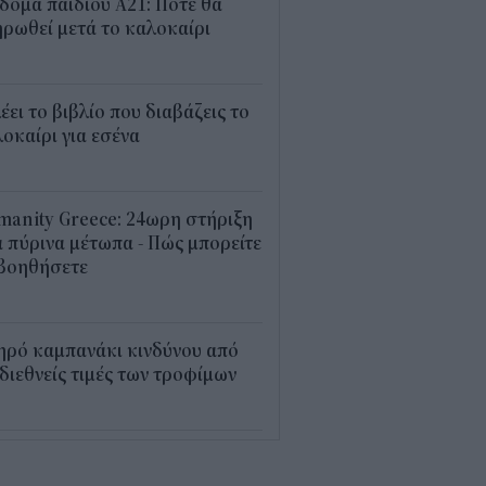
δομα παιδιού Α21: Πότε θα
ρωθεί μετά το καλοκαίρι
0
λέει το βιβλίο που διαβάζεις το
οκαίρι για εσένα
3
anity Greece: 24ωρη στήριξη
 πύρινα μέτωπα - Πώς μπορείτε
 βοηθήσετε
5
ηρό καμπανάκι κινδύνου από
 διεθνείς τιμές των τροφίμων
5
εξέλιξη οι αιτήσεις για το
υρισμός για Όλους» – Ποια