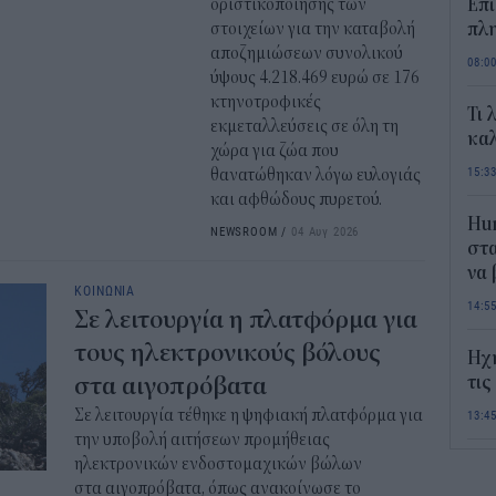
οριστικοποίησης των
Επί
στοιχείων για την καταβολή
πλη
αποζημιώσεων συνολικού
08:0
ύψους 4.218.469 ευρώ σε 176
κτηνοτροφικές
Τι 
εκμεταλλεύσεις σε όλη τη
καλ
χώρα για ζώα που
15:3
θανατώθηκαν λόγω ευλογιάς
και αφθώδους πυρετού.
Hum
NEWSROOM
/
04 Αυγ 2026
στα
να
ΚΟΙΝΩΝΙΑ
14:5
Σε λειτουργία η πλατφόρμα για
τους ηλεκτρονικούς βόλους
Ηχ
στα αιγοπρόβατα
τις
Σε λειτουργία τέθηκε η ψηφιακή πλατφόρμα για
13:4
την υποβολή αιτήσεων προμήθειας
ηλεκτρονικών ενδοστομαχικών βώλων
Σε 
στα αιγοπρόβατα, όπως ανακοίνωσε το
«Το