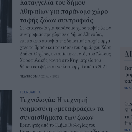
Καταγγελία του δήμου
Αθηναίων για παράνομο χώρο
ταφής ζώων συντροφιάς
Σε καταγγελία για παράνομο χώρο ταφής ζώων
συντροφιάς προχώρησε ο δήμος Αθηναίων,
έπειτα από αυτοψία της δημοτικής Αρχής αργά
χτες το βράδυ και του ίδιου του δημάρχου Χάρη
Δ
Δούκα. Ο χώρος εντοπίστηκε εντός του Άλσους
Χωροφυλακής, κοντά στο Κτηνιατρείο του
δήμου και φέρεται να λειτουργεί από το 2021.
Για
φορ
NEWSROOM
/
22 Αυγ 2025
κά
06 Α
ΤΕΧΝΟΛΟΓΙΑ
Τεχνολογία: Η τεχνητή
Cas
νοημοσύνη «μεταφράζει» τα
SH
συναισθήματα των ζώων
τα 
fra
Ερευνητές από το Τμήμα Βιολογίας του
06 Α
Πανεπιστημίου της Κοπεγχάγης εκπαίδευσαν