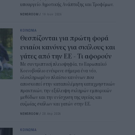
υπουργείο Αγροτικής Ανάπτυξης και Τροφίμων.
ΑΦ
NEWSROOM
/
19 Ιουν 2026
13:1
Και
ΚΟΙΝΩΝΙΑ
Σαβ
Θεσπίζονται για πρώτη φορά
περ
ενιαίοι κανόνες για σκύλους και
12:4
γάτες από την ΕΕ - Τι αφορούν
Με συντριπτική πλειοψηφία, το Ευρωπαϊκό
Νέο
Κοινοβούλιο ενέκρινε σήμερα ένα νέο,
πυρ
ολοκληρωμένο πλαίσιο κανόνων που
πλη
αποσκοπεί στην καταπολέμηση καταχρηστικών
350
πρακτικών, την εξάλειψη σκληρών εμπορικών
12:1
μεθόδων και την ενίσχυση της υγείας και
ευζωίας σκύλων και γατών στην ΕΕ.
ΔΥΠ
NEWSROOM
/
28 Απρ 2026
για
δικ
ΚΟΙΝΩΝΙΑ
11:3