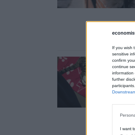
economis
If you wish 
sensitive in
confirm you
continue se
information 
further disc
participants
Downstream 
Persona
I want t