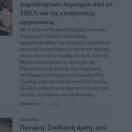
πυρόπληκτων περιοχών από το
ΥΠΕΝ και τις κυνηγετικές
οργανώσεις
Με εντολή του Υπουργού Περιβάλλοντος και
Ενέργειας κ. Θόδωρου Σκυλακάκη
πραγματοποιήθηκε την Τετάρτη 21 Αυγούστου,
οργανωμένη επιχείρηση με σκοπό την παροχή
ικανών ποσοτήτων τροφής στα πουλιά και τα
θηλαστικά πυρόπληκτων περιοχών της
βορειανατολικής Αττικής. Την επιχείρηση
συνέδραμαν η Κυνηγετική Συνομοσπονδία
Ελλάδος, η Κυνηγετική Ομοσπονδία Στερεάς
Ελλάδας, καθώς και κυνηγετικοί σύλλογοι της
Αττικής, της Εύβοιας και της Βοιωτίας.
NEWSROOM
/
23 Αυγ 2024
ΟΙΚΟΝΟΜΙΑ
Πανώλη: Σταδιακή άρση, από