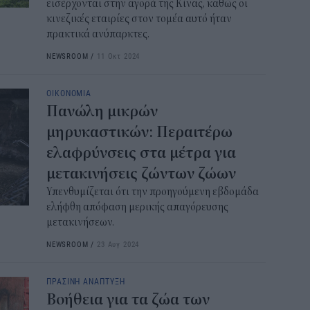
εισέρχονται στην αγορά της Κίνας, καθώς οι
κινεζικές εταιρίες στον τομέα αυτό ήταν
πρακτικά ανύπαρκτες.
NEWSROOM
/
11 Οκτ 2024
ΟΙΚΟΝΟΜΙΑ
Πανώλη μικρών
μηρυκαστικών: Περαιτέρω
ελαφρύνσεις στα μέτρα για
μετακινήσεις ζώντων ζώων
Υπενθυμίζεται ότι την προηγούμενη εβδομάδα
ελήφθη απόφαση μερικής απαγόρευσης
μετακινήσεων.
NEWSROOM
/
23 Αυγ 2024
ΠΡΑΣΙΝΗ ΑΝΑΠΤΥΞΗ
Βοήθεια για τα ζώα των