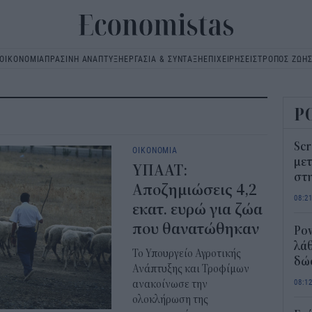
ΟΙΚΟΝΟΜΙΑ
ΠΡΑΣΙΝΗ ΑΝΑΠΤΥΞΗ
ΕΡΓΑΣΙΑ & ΣΥΝΤΑΞΗ
ΕΠΙΧΕΙΡΗΣΕΙΣ
ΤΡΟΠΟΣ ΖΩΗ
Main
navigation
Ρ
Scr
ΟΙΚΟΝΟΜΙΑ
μετ
ΥΠΑΑΤ:
στη
Αποζημιώσεις 4,2
08:2
εκατ. ευρώ για ζώα
που θανατώθηκαν
Pow
λάθ
Το Υπουργείο Αγροτικής
δώ
Ανάπτυξης και Τροφίμων
08:1
ανακοίνωσε την
ολοκλήρωση της