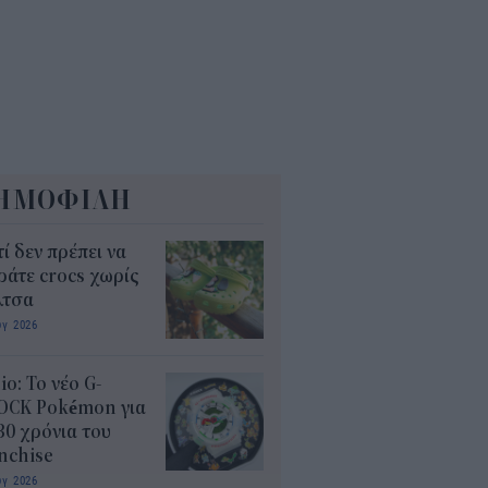
ΗΜΟΦΙΛΗ
τί δεν πρέπει να
άτε crocs χωρίς
λτσα
υγ 2026
io: Το νέο G-
OCK Pokémon για
30 χρόνια του
nchise
υγ 2026