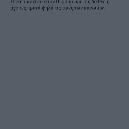
Η νευρικότητα στον Περσικό και τις διεθνείς
αγορές κρατά ψηλά τις τιμές των καυσίμων
08:22
Casio: Το νέο G-SHOCK Pokémon για τα 30
χρόνια του franchise
15:24
Δεκαπενταύγουστος 2026: Πόσο θα πληρωθούν
όσοι εργάζονται
14:54
Οι 7 προτεραιότητες για την ενίσχυση της
βιομηχανίας – Ενεργειακή στήριξη 700 εκατ.
14:32