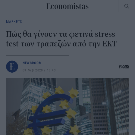
Main
MARKETS
navigation
Πώς θα γίνουν τα φετινά stress
test των τραπεζών από την ΕΚΤ
NEWSROOM
09 Φεβ 2020
10:43