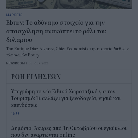
MARKETS
Ebury : Το αδύναμο στοιχείο για την
απασχόληση ανακόπτει το ράλι του
δολαρίου
Του Enrique Diaz-Alvarez, Chief Economist στην εταιρεία διεθνών
πληρωμών Ebury
NEWSROOM
/
06 Ιουλ 2026
ΡΟΗ ΕΙΔΗΣΕΩΝ
Υπεγράφη το νέο Ειδικό Χωροταξικό για τον
Τουρισμό: Τι αλλάζει για ξενοδοχεία, νησιά και
επενδύσεις
10:56
Δημόσιο: Άκυρες από 1η Οκτωβρίου οι εγκύκλιοι
που δεν αναρτώνται online