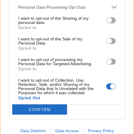
Personal Data Processing Opt Outs
I want to opt-out of the Sharing of my
personal data.
Opted In
I want to opt-out of the Sale of my
MARKETS
Personal Data.
Opted In
Ebury: Η ήπια Fed πιέζει έντονα το δολάριο
Του Enrique Diaz-Alvarez, Chief Economist στην εταιρεία διεθνών
I want to opt-out of processing my
Personal Data for Targeted Advertising.
πληρωμών Ebury
Opted In
NEWSROOM
/
03 Αυγ 2026
I want to opt-out of Collection, Use,
Retention, Sale, and/or Sharing of my
Personal Data that Is Unrelated with the
Purposes for which it was collected.
Opted Out
CONFIRM
Data Deletion
Data Access
Privacy Policy