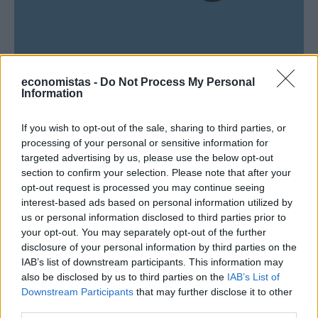
MARKETS
economistas -
Do Not Process My Personal
Ebury: Κορυφαίες διακρίσεις στην κατάταξη
Information
του Bloomberg για τις προβλέψεις της
Τις ισχυρές επιδόσεις της ομάδας Market Strategy στην πιο
If you wish to opt-out of the sale, sharing to third parties, or
πρόσφατη κατάταξη του Bloomberg, ανακοίνωσε η Ebury,
processing of your personal or sensitive information for
διεθνής εταιρεία χρηματοοικονομικών υπηρεσιών.
targeted advertising by us, please use the below opt-out
Καταλαμβάνοντας κορυφαίες θέσεις σε μία σειρά από κατηγορίες,
section to confirm your selection. Please note that after your
η εταιρεία αναγνωρίζεται για την ακρίβεια των προβλέψεων της
opt-out request is processed you may continue seeing
πορείας του συναλλάγματος, στο δεύτερο τρίμηνο του 2026.
interest-based ads based on personal information utilized by
NEWSROOM
us or personal information disclosed to third parties prior to
/
05 Αυγ 2026
your opt-out. You may separately opt-out of the further
disclosure of your personal information by third parties on the
IAB’s list of downstream participants. This information may
also be disclosed by us to third parties on the
IAB’s List of
Downstream Participants
that may further disclose it to other
third parties.