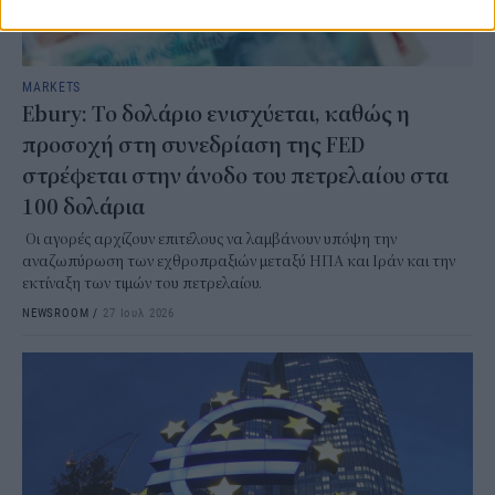
MARKETS
Ebury: Το δολάριο ενισχύεται, καθώς η
προσοχή στη συνεδρίαση της FED
στρέφεται στην άνοδο του πετρελαίου στα
100 δολάρια
Οι αγορές αρχίζουν επιτέλους να λαμβάνουν υπόψη την
αναζωπύρωση των εχθροπραξιών μεταξύ ΗΠΑ και Ιράν και την
εκτίναξη των τιμών του πετρελαίου.
NEWSROOM
/
27 Ιουλ 2026