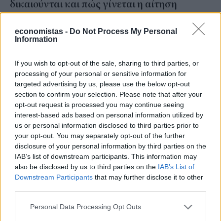
δικαιούνται και πώς γίνεται η αίτηση
NEWSROOM
/
29 Ιουλ 2026
economistas -
Do Not Process My Personal
Information
If you wish to opt-out of the sale, sharing to third parties, or
processing of your personal or sensitive information for
targeted advertising by us, please use the below opt-out
section to confirm your selection. Please note that after your
opt-out request is processed you may continue seeing
interest-based ads based on personal information utilized by
us or personal information disclosed to third parties prior to
your opt-out. You may separately opt-out of the further
disclosure of your personal information by third parties on the
IAB’s list of downstream participants. This information may
also be disclosed by us to third parties on the
IAB’s List of
ΕΠΙΔΟΜΑΤΑ
Downstream Participants
that may further disclose it to other
Παιδικοί Σταθμοί ΕΣΠΑ: Άνοιξε για όλους η
third parties.
πλατφόρμα – Η προθεσμία για την αίτηση
Personal Data Processing Opt Outs