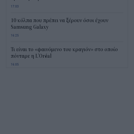
17:03
10 κόλπα που πρέπει να ξέρουν όσοι έχουν
Samsung Galaxy
16:25
Τι είναι το «φαινόμενο του κραγιόν» στο οποίο
πόνταρε η L’Oréal
16:05
Το «μαθηματικό» κόλπο για 27 εμφανίσεις με
μόλις εννέα ρούχα στη βαλίτσα
15:28
Από ρεκόρ σε ρεκόρ ο Εξωδικαστικός
15:01
Πού βρίσκεται η πιο ακριβή σουίτα ξενοδοχείου