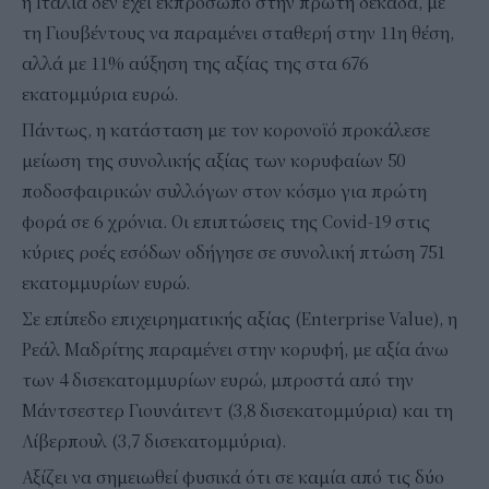
η Ιταλία δεν έχει εκπρόσωπο στην πρώτη δεκάδα, με
τη Γιουβέντους να παραμένει σταθερή στην 11η θέση,
αλλά με 11% αύξηση της αξίας της στα 676
εκατομμύρια ευρώ.
Πάντως, η κατάσταση με τον κορονοϊό προκάλεσε
μείωση της συνολικής αξίας των κορυφαίων 50
ποδοσφαιρικών συλλόγων στον κόσμο για πρώτη
φορά σε 6 χρόνια. Οι επιπτώσεις της Covid-19 στις
κύριες ροές εσόδων οδήγησε σε συνολική πτώση 751
εκατομμυρίων ευρώ.
Σε επίπεδο επιχειρηματικής αξίας (Enterprise Value), η
Ρεάλ Μαδρίτης παραμένει στην κορυφή, με αξία άνω
των 4 δισεκατομμυρίων ευρώ, μπροστά από την
Μάντσεστερ Γιουνάιτεντ (3,8 δισεκατομμύρια) και τη
Λίβερπουλ (3,7 δισεκατομμύρια).
Αξίζει να σημειωθεί φυσικά ότι σε καμία από τις δύο