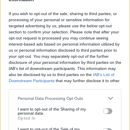
δολάρια τον χρόνο για κάθε νοικοκυριό στις
ΗΠΑ
If you wish to opt-out of the sale, sharing to third parties, or
Μπορεί η τεχνητή νοημοσύνη και οι σημαντικές τεχνολογικές
processing of your personal or sensitive information for
καινοτομίες που τη συνοδεύουν να έχουν τη δυνατότητα να
targeted advertising by us, please use the below opt-out
ενισχύσουν την παραγωγικότητα, την ανάπτυξη και την οικονομία
section to confirm your selection. Please note that after your
κάθε χώρας, δημιουργώντας μεγάλες επενδυτικές ευκαιρίες, νέες
opt-out request is processed you may continue seeing
θέσεις εργασίας, ακόμη και ολόκληρες βιομηχανίες, ωστόσο πριν
interest-based ads based on personal information utilized by
γίνουν ορατά τα μακροπρόθεσμα οφέλη της, η επενδυτική έκρηξη
us or personal information disclosed to third parties prior to
γύρω από αυτή αρχίζει να έχει ένα άμεσο και λιγότερο ευχάριστο
your opt-out. You may separately opt-out of the further
αποτέλεσμα: υψηλότερες τιμές για τους καταναλωτές.
disclosure of your personal information by third parties on the
NEWSROOM
/
30 Ιουλ 2026
IAB’s list of downstream participants. This information may
also be disclosed by us to third parties on the
IAB’s List of
Downstream Participants
that may further disclose it to other
third parties.
Personal Data Processing Opt Outs
I want to opt-out of the Sharing of my
personal data.
Opted In
I want to opt-out of the Sale of my