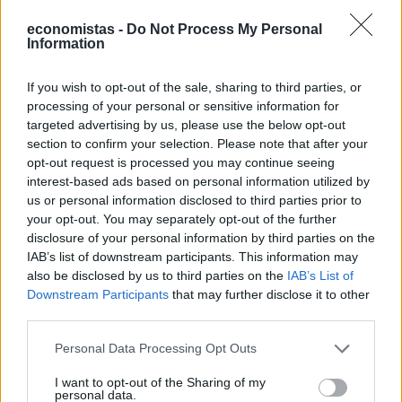
Πού βρίσκεται η πιο ακριβή σουίτα
economistas -
Do Not Process My Personal
ξενοδοχείου στον κόσμο
Information
Έχετε αναρωτηθεί ποτέ πώς θα ήταν το εσωτερικό ενός από τα
πιο ακριβά ρετιρέ ξενοδοχείων στο κόσμο στο οποίο, ρεαλιστικά
If you wish to opt-out of the sale, sharing to third parties, or
μιλώντας, γνωρίζετε ότι θα ήταν αρκετά δύσκολο να βρεθείτε; Στο
processing of your personal or sensitive information for
Ντουμπάι και συγκεκριμένα στο Atlantis The Royal, στην τεχνητή
targeted advertising by us, please use the below opt-out
νησίδα Palm Jumeirah, βρίσκεται μία από τις ακριβότερες και πιο
section to confirm your selection. Please note that after your
εντυπωσιακές ξενοδοχειακές σουίτες στον κόσμο.
opt-out request is processed you may continue seeing
NEWSROOM
/
05 Αυγ 2026
interest-based ads based on personal information utilized by
us or personal information disclosed to third parties prior to
your opt-out. You may separately opt-out of the further
disclosure of your personal information by third parties on the
IAB’s list of downstream participants. This information may
also be disclosed by us to third parties on the
IAB’s List of
Downstream Participants
that may further disclose it to other
third parties.
Personal Data Processing Opt Outs
I want to opt-out of the Sharing of my
personal data.