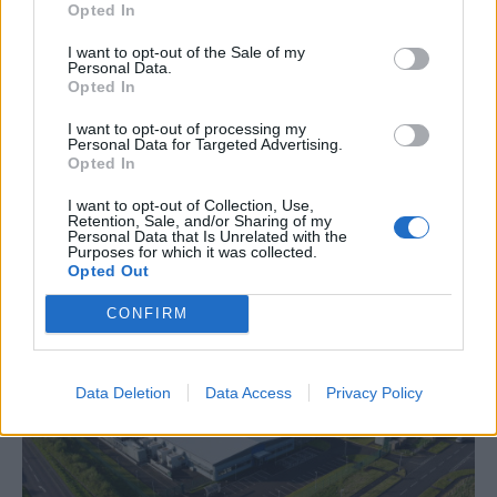
Opted In
ΔΙΕΘΝΗ
I want to opt-out of the Sale of my
Ο παγκόσμιος χάρτης του καφέ: Ποιες χώρες
Personal Data.
Opted In
κυριαρχούν στην παραγωγή
I want to opt-out of processing my
Ο καφές αποτελεί βασικό στοιχείο της καθημερινότητας
Personal Data for Targeted Advertising.
εκατομμυρίων καταναλωτών παγκοσμίως, και ειδικά στη χώρα
Opted In
μας μπορεί να συνοδεύει το πρωινό ξύπνημα, το μεσημεριανό
φαγητό, τη συνάντηση με φίλους αλλά και κάποιο επαγγελματικό
I want to opt-out of Collection, Use,
ραντεβού. Γενικά, ταιριάζει σχεδόν σε κάθε κοινωνική συνθήκη,
Retention, Sale, and/or Sharing of my
Personal Data that Is Unrelated with the
προσφέρεται σε δεκάδες παραλλαγές και καλύπτει κάθε γούστο.
Purposes for which it was collected.
Opted Out
NEWSROOM
/
04 Αυγ 2026
CONFIRM
Data Deletion
Data Access
Privacy Policy