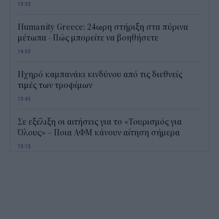
15:33
Humanity Greece: 24ωρη στήριξη στα πύρινα
μέτωπα - Πώς μπορείτε να βοηθήσετε
14:55
Ηχηρό καμπανάκι κινδύνου από τις διεθνείς
τιμές των τροφίμων
13:45
Σε εξέλιξη οι αιτήσεις για το «Τουρισμός για
Όλους» – Ποια ΑΦΜ κάνουν αίτηση σήμερα
13:15
Καιρός με 40άρια το Σαββατοκύριακο: Οι πιο
ζεστές περιοχές
12:47
Νέος "φόρος" στα τσιγάρα για τις πυρκαγιές: Η