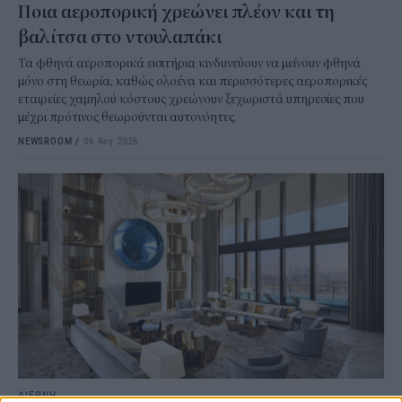
Ποια αεροπορική χρεώνει πλέον και τη
βαλίτσα στο ντουλαπάκι
Τα φθηνά αεροπορικά εισιτήρια κινδυνεύουν να μείνουν φθηνά
μόνο στη θεωρία, καθώς ολοένα και περισσότερες αεροπορικές
εταιρείες χαμηλού κόστους χρεώνουν ξεχωριστά υπηρεσίες που
μέχρι πρότινος θεωρούνται αυτονόητες.
NEWSROOM
/
06 Αυγ 2026
ΔΙΕΘΝΗ