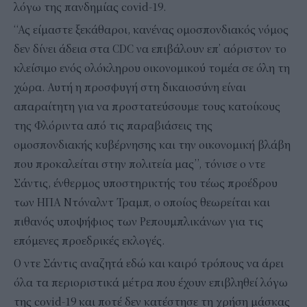
λόγω της πανδημίας covid-19.
“Ας είμαστε ξεκάθαροι, κανένας ομοσπονδιακός νόμος
δεν δίνει άδεια στα CDC να επιβάλουν επ’ αόριστον το
κλείσιμο ενός ολόκληρου οικονομικού τομέα σε όλη τη
χώρα. Αυτή η προσφυγή στη δικαιοσύνη είναι
απαραίτητη για να προστατεύσουμε τους κατοίκους
της Φλόριντα από τις παραβιάσεις της
ομοσπονδιακής κυβέρνησης και την οικονομική βλάβη
που προκαλείται στην πολιτεία μας”, τόνισε ο ντε
Σάντις, ένθερμος υποστηρικτής του τέως προέδρου
των ΗΠΑ Ντόναλντ Τραμπ, ο οποίος θεωρείται και
πιθανός υποψήφιος των Ρεπουμπλικάνων για τις
επόμενες προεδρικές εκλογές.
Ο ντε Σάντις αναζητά εδώ και καιρό τρόπους να άρει
όλα τα περιοριστικά μέτρα που έχουν επιβληθεί λόγω
της covid-19 και ποτέ δεν κατέστησε τη χρήση μάσκας