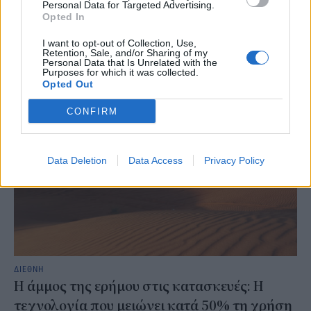
Personal Data for Targeted Advertising.
θέσεις εργασίας, ακόμη και ολόκληρες βιομηχανίες, ωστόσο πριν
Opted In
γίνουν ορατά τα μακροπρόθεσμα οφέλη της, η επενδυτική έκρηξη
γύρω από αυτή αρχίζει να έχει ένα άμεσο και λιγότερο ευχάριστο
I want to opt-out of Collection, Use,
Retention, Sale, and/or Sharing of my
αποτέλεσμα: υψηλότερες τιμές για τους καταναλωτές.
Personal Data that Is Unrelated with the
NEWSROOM
/
30 Ιουλ 2026
Purposes for which it was collected.
Opted Out
CONFIRM
Data Deletion
Data Access
Privacy Policy
ΔΙΕΘΝΗ
Η άμμος της ερήμου στις κατασκευές: Η
τεχνολογία που μειώνει κατά 50% τη χρήση