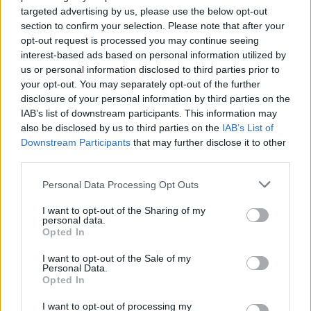
targeted advertising by us, please use the below opt-out
section to confirm your selection. Please note that after your
opt-out request is processed you may continue seeing
interest-based ads based on personal information utilized by
us or personal information disclosed to third parties prior to
your opt-out. You may separately opt-out of the further
disclosure of your personal information by third parties on the
IAB’s list of downstream participants. This information may
also be disclosed by us to third parties on the
IAB’s List of
Downstream Participants
that may further disclose it to other
third parties.
Personal Data Processing Opt Outs
ΔΙΕΘΝΗ
Η ακριβή πλευρά της AI: Επιπλέον 375
I want to opt-out of the Sharing of my
personal data.
δολάρια τον χρόνο για κάθε νοικοκυριό στις
Opted In
ΗΠΑ
I want to opt-out of the Sale of my
Μπορεί η τεχνητή νοημοσύνη και οι σημαντικές τεχνολογικές
Personal Data.
Opted In
καινοτομίες που τη συνοδεύουν να έχουν τη δυνατότητα να
ενισχύσουν την παραγωγικότητα, την ανάπτυξη και την οικονομία
I want to opt-out of processing my
κάθε χώρας, δημιουργώντας μεγάλες επενδυτικές ευκαιρίες, νέες