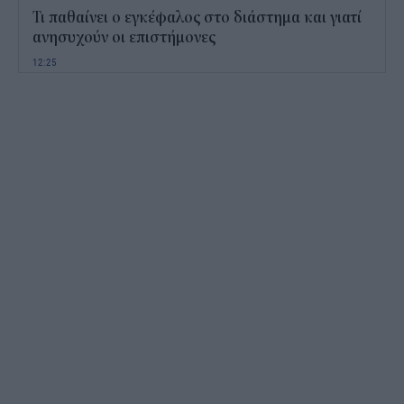
Τι παθαίνει ο εγκέφαλος στο διάστημα και γιατί
ανησυχούν οι επιστήμονες
12:25
Παιδικοί σταθμοί ΕΣΠΑ 2026 - 2027: Πότε
αναμένονται τα προσωρινά αποτελέσματα για τα
voucher
11:50
Χαρδαλιάς: Με το Παρατηρητήριο Έργων
αποκτούμε ένα από τα πρώτα ολοκληρωμένα
ψηφιακά εργαλεία στην Ευρώπη
11:27
ΟΠΕΚΕΠΕ: Άνοιξε η πλατφόρμα της ΑΑΔΕ για
ενισχύσεις de minimis ύψους 24,6 εκατ.
11:08