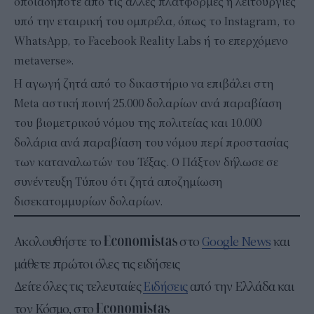
οποιαδήποτε από τις άλλες πλατφόρμες ή λειτουργίες
υπό την εταιρική του ομπρέλα, όπως το Instagram, το
WhatsApp, το Facebook Reality Labs ή το επερχόμενο
metaverse».
Η αγωγή ζητά από το δικαστήριο να επιβάλει στη
Meta αστική ποινή 25.000 δολαρίων ανά παραβίαση
του βιομετρικού νόμου της πολιτείας και 10.000
δολάρια ανά παραβίαση του νόμου περί προστασίας
των καταναλωτών του Τέξας. Ο Πάξτον δήλωσε σε
συνέντευξη Τύπου ότι ζητά αποζημίωση
δισεκατομμυρίων δολαρίων.
Ακολουθήστε το
στο
Google News
και
μάθετε πρώτοι όλες τις ειδήσεις
Δείτε όλες τις τελευταίες
Ειδήσεις
από την Ελλάδα και
τον Κόσμο, στο