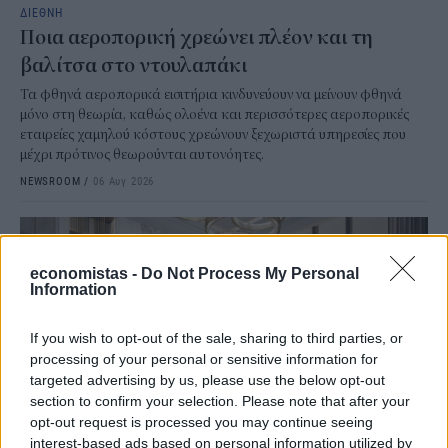
ΔΙΕΘΝΗ
Ποια αεροπορική χρεώνει πλέον και τη
βαλίτσα στο ντουλαπάκι
Τα φθηνά αεροπορικά εισιτήρια κινδυνεύουν να μείνουν φθηνά
μόνο στη θεωρία, καθώς ολοένα και περισσότερες αεροπορικές
εταιρείες χαμηλού κόστους χρεώνουν ξεχωριστά υπηρεσίες που
μέχρι πρότινος θεωρούνται αυτονόητες.
NEWSROOM
/
06 Αυγ 2026
economistas -
Do Not Process My Personal
Information
If you wish to opt-out of the sale, sharing to third parties, or
processing of your personal or sensitive information for
targeted advertising by us, please use the below opt-out
section to confirm your selection. Please note that after your
opt-out request is processed you may continue seeing
interest-based ads based on personal information utilized by