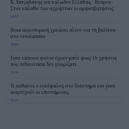
Κ. Χατζηδάκης για καλώδιο Ελλάδας - Κύπρου:
Στον κάλαθο των αχρήστων οι αμφισβητήσεις
14:01
Ποια αεροπορική χρεώνει πλέον και τη βαλίτσα
στο ντουλαπάκι
13:45
Γιατί κάποιοι φακοί έχουν μπλε φως; Οι χρήσεις
που πιθανότατα δεν γνωρίζατε
13:10
Τι παθαίνει ο εγκέφαλος στο διάστημα και γιατί
ανησυχούν οι επιστήμονες
12:25
Παιδικοί σταθμοί ΕΣΠΑ 2026 - 2027: Πότε
αναμένονται τα προσωρινά αποτελέσματα για τα
voucher