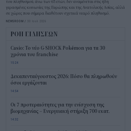
του πληθυσμού, άνω των 65 ετών, δεν αναμένεται στις ήδη
γερασμένες κοινωνίες της Ευρώπης και της Ανατολικής Ασίας, αλλά
σε χώρες που σήμερα διαθέτουν σχετικά νεαρό πληθυσμό.
NEWSROOM
/
30 Ιουλ 2026
ΡΟΗ ΕΙΔΗΣΕΩΝ
Casio: Το νέο G-SHOCK Pokémon για τα 30
χρόνια του franchise
15:24
Δεκαπενταύγουστος 2026: Πόσο θα πληρωθούν
όσοι εργάζονται
14:54
Οι 7 προτεραιότητες για την ενίσχυση της
βιομηχανίας – Ενεργειακή στήριξη 700 εκατ.
14:32