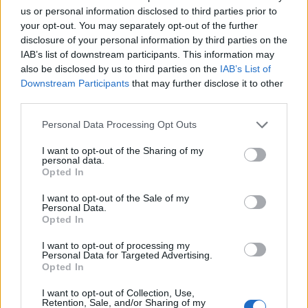
us or personal information disclosed to third parties prior to
ΔΙΕΘΝΗ
your opt-out. You may separately opt-out of the further
Πού βρίσκεται η πιο ακριβή σουίτα
disclosure of your personal information by third parties on the
ξενοδοχείου στον κόσμο
IAB’s list of downstream participants. This information may
Έχετε αναρωτηθεί ποτέ πώς θα ήταν το εσωτερικό ενός από τα
also be disclosed by us to third parties on the
IAB’s List of
πιο ακριβά ρετιρέ ξενοδοχείων στο κόσμο στο οποίο, ρεαλιστικά
Downstream Participants
that may further disclose it to other
μιλώντας, γνωρίζετε ότι θα ήταν αρκετά δύσκολο να βρεθείτε; Στο
third parties.
Ντουμπάι και συγκεκριμένα στο Atlantis The Royal, στην τεχνητή
νησίδα Palm Jumeirah, βρίσκεται μία από τις ακριβότερες και πιο
Personal Data Processing Opt Outs
εντυπωσιακές ξενοδοχειακές σουίτες στον κόσμο.
I want to opt-out of the Sharing of my
NEWSROOM
/
05 Αυγ 2026
personal data.
Opted In
I want to opt-out of the Sale of my
Personal Data.
Opted In
I want to opt-out of processing my
Personal Data for Targeted Advertising.
Opted In
I want to opt-out of Collection, Use,
Retention, Sale, and/or Sharing of my