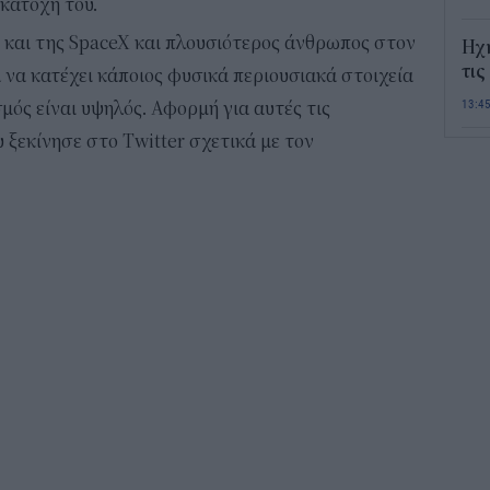
 κατοχή του.
 και της SpaceX και πλουσιότερος άνθρωπος στον
Ηχ
τις
 να κατέχει κάποιος φυσικά περιουσιακά στοιχεία
13:4
μός είναι υψηλός. Αφορμή για αυτές τις
 ξεκίνησε στο Twitter σχετικά με τον
Σε 
«Το
ΑΦ
13:1
Και
Σαβ
περ
12:4
Νέο
πυρ
πλη