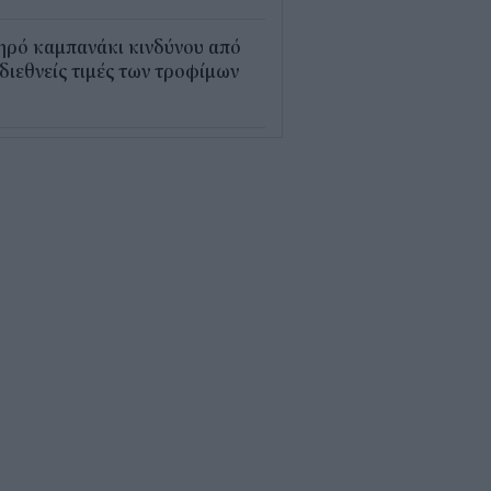
ηρό καμπανάκι κινδύνου από
 διεθνείς τιμές των τροφίμων
5
εξέλιξη οι αιτήσεις για το
υρισμός για Όλους» – Ποια
Μ κάνουν αίτηση σήμερα
5
ρός με 40άρια το
βατοκύριακο: Οι πιο ζεστές
ιοχές
7
ς "φόρος" στα τσιγάρα για τις
καγιές: Η πρόταση για να
ρώνουν οι καπνοβιομηχανίες