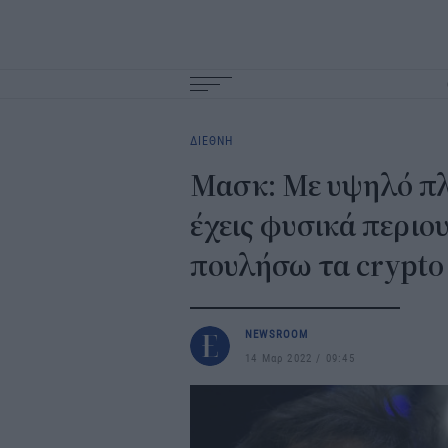
Main
navigation
ΔΙΕΘΝΗ
Μασκ: Με υψηλό πλ
έχεις φυσικά περιου
πουλήσω τα crypto
NEWSROOM
14 Μαρ 2022
09:45