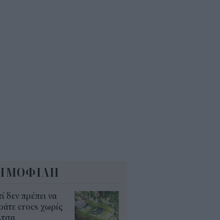
 εκατ. ευρώ τον χρόνο
5
Α: Επίδομα περίπου 758 ευρώ
 δύο μήνες – Ποιοι γονείς το
αιούνται
4
ΗΜΟΦΙΛΗ
τί δεν πρέπει να
άτε crocs χωρίς
λτσα