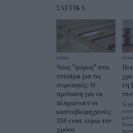
ΣΧΕΤΙΚΑ
ΔΙΕΘΝΗ
ΔΙΕΘΝ
Νέος "φόρος" στα
Ποι
τσιγάρα για τις
χρε
πυρκαγιές: Η
τη 
πρόταση για να
ντο
πληρώνουν οι
Τα φ
καπνοβιομηχανίες
εισιτ
μείν
350 εκατ. ευρώ τον
θεωρί
χρόνο
περι