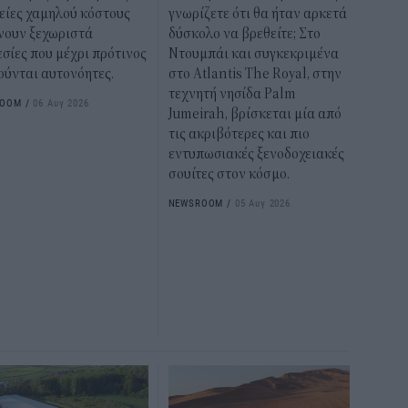
είες χαμηλού κόστους
γνωρίζετε ότι θα ήταν αρκετά
νουν ξεχωριστά
δύσκολο να βρεθείτε; Στο
σίες που μέχρι πρότινος
Ντουμπάι και συγκεκριμένα
ούνται αυτονόητες.
στο Atlantis The Royal, στην
τεχνητή νησίδα Palm
ROOM
/
06 Αυγ 2026
Jumeirah, βρίσκεται μία από
τις ακριβότερες και πιο
εντυπωσιακές ξενοδοχειακές
σουίτες στον κόσμο.
NEWSROOM
/
05 Αυγ 2026