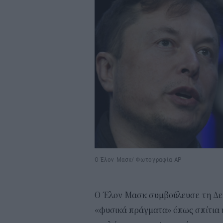
Ο Έλον Μασκ/ Φωτογραφία AP
Ο Έλον Μασκ συμβούλευσε τη Δευτ
«φυσικά πράγματα» όπως σπίτια κ