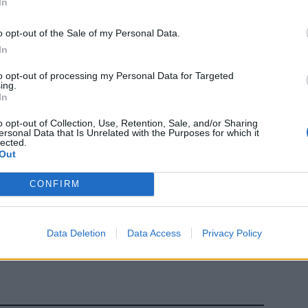
In
γον
n αξίας περίπου 1,5 δισεκατομμυρίων δολαρίων
07 Α
o opt-out of the Sale of my Personal Data.
ιμοποιηθεί ως αντιστάθμισμα έναντι του
In
Συν
 Tesla έχει πέσει περίπου 35% φέτος,
Ποι
ου Μασκ κατά περίπου ένα τέταρτο. Ωστόσο
to opt-out of processing my Personal Data for Targeted
διπ
ing.
ερος άνθρωπος στον κόσμο, με καθαρή αξία περίπου
In
Αυ
07 Α
ύμφωνα με τον δείκτη Bloomberg Billionaires
o opt-out of Collection, Use, Retention, Sale, and/or Sharing
ersonal Data that Is Unrelated with the Purposes for which it
lected.
Παι
Out
ΕΣΠ
Πότ
το
Google News
και μάθετε πρώτοι όλες τις ειδήσεις
CONFIRM
πρ
από την Ελλάδα και τον Κόσμο, στο
απο
vo
Data Deletion
Data Access
Privacy Policy
06 Α