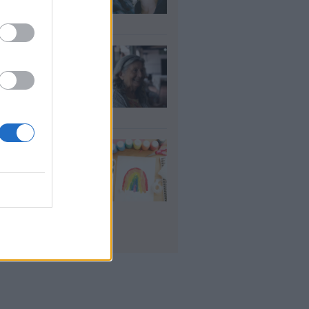
είς το δικαιούνται
υγ 2026
τάξεις χηρείας:
οι θα δουν
λάσιο ποσό τέλος
γούστου
υγ 2026
δικοί σταθμοί
Α 2026 - 2027:
ε αναμένονται τα
οσωρινά
τελέσματα για τα
ucher
υγ 2026