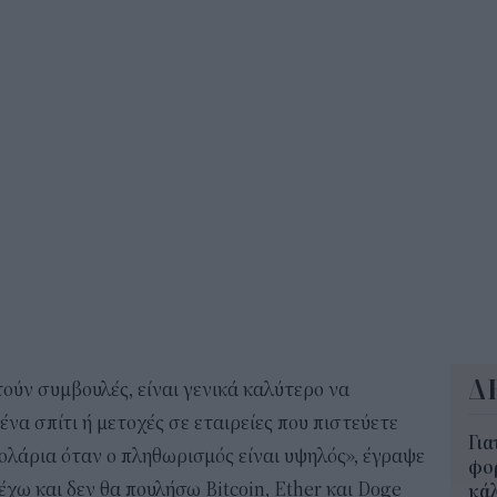
350
12:1
ΔΥΠ
για
δικ
11:3
Δ
τούν συμβουλές, είναι γενικά καλύτερο να
να σπίτι ή μετοχές σε εταιρείες που πιστεύετε
Για
ολάρια όταν ο πληθωρισμός είναι υψηλός», έγραψε
φορ
χω και δεν θα πουλήσω Bitcoin, Ether και Doge
κά