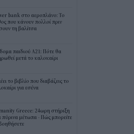
1
er bank στο αεροπλάνο: Το
ος που κάνουν πολλοί πριν
σουν τη βαλίτσα
2
δομα παιδιού Α21: Πότε θα
ρωθεί μετά το καλοκαίρι
0
λέει το βιβλίο που διαβάζεις το
οκαίρι για εσένα
3
anity Greece: 24ωρη στήριξη
 πύρινα μέτωπα - Πώς μπορείτε
 βοηθήσετε
5