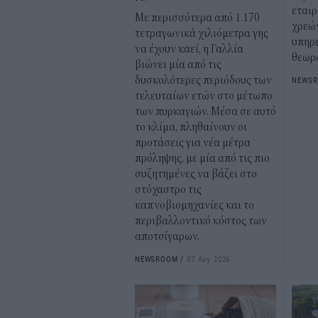
εταιρ
Με περισσότερα από 1.170
χρεώ
τετραγωνικά χιλιόμετρα γης
υπηρε
να έχουν καεί, η Γαλλία
θεωρ
βιώνει μία από τις
δυσκολότερες περιόδους των
NEWS
τελευταίων ετών στο μέτωπο
των πυρκαγιών. Μέσα σε αυτό
το κλίμα, πληθαίνουν οι
προτάσεις για νέα μέτρα
πρόληψης, με μία από τις πιο
συζητημένες να βάζει στο
στόχαστρο τις
καπνοβιομηχανίες και το
περιβαλλοντικό κόστος των
αποτσίγαρων.
NEWSROOM
/
07 Αυγ 2026