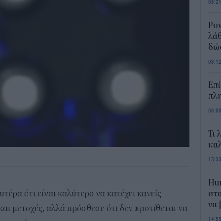
08:2
Pow
λάθ
δώ
08:1
Επί
πλη
08:0
Τι 
καλ
15:3
Hum
έρα ότι είναι καλύτερο να κατέχει κανείς
στα
να
αι μετοχές, αλλά πρόσθεσε ότι δεν προτίθεται να
14:5