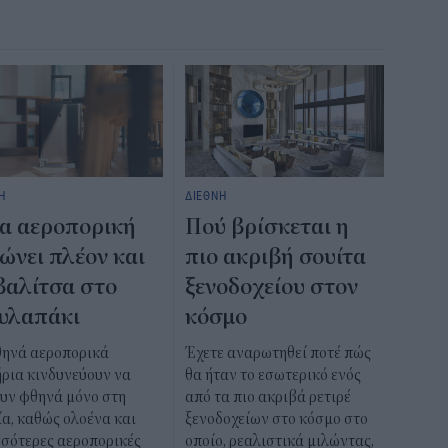
Η
ΔΙΕΘΝΗ
α αεροπορική
Πού βρίσκεται η
ώνει πλέον και
πιο ακριβή σουίτα
βαλίτσα στο
ξενοδοχείου στον
υλαπάκι
κόσμο
θηνά αεροπορικά
Έχετε αναρωτηθεί ποτέ πώς
ήρια κινδυνεύουν να
θα ήταν το εσωτερικό ενός
ουν φθηνά μόνο στη
από τα πιο ακριβά ρετιρέ
α, καθώς ολοένα και
ξενοδοχείων στο κόσμο στο
σσότερες αεροπορικές
οποίο, ρεαλιστικά μιλώντας,