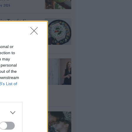
υγ 2026
io: Το νέο G-
OCK Pokémon για
30 χρόνια του
nchise
sonal or
υγ 2026
ection to
ou may
ρισμοί
 personal
αιδευτικών 2026:
out of the
ε βγαίνουν τα
 downstream
ματα και τι
B’s List of
πει να προσέξουν
υποψήφιοι
υγ 2026
ΠΑ: Επίδομα
ίπου 758 ευρώ
 δύο μήνες – Ποιοι