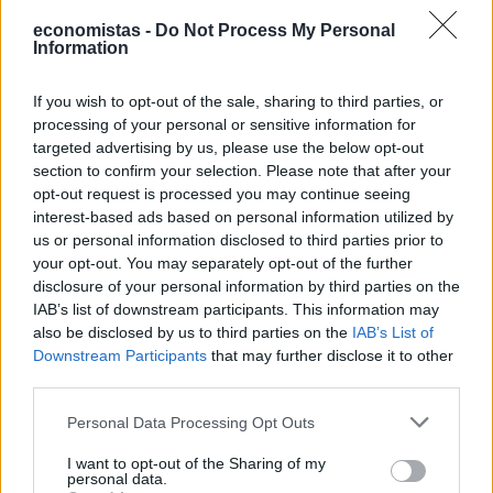
Ποια αεροπορική χρεώνει πλέον και τη
economistas -
Do Not Process My Personal
βαλίτσα στο ντουλαπάκι
Information
Τα φθηνά αεροπορικά εισιτήρια κινδυνεύουν να μείνουν φθηνά
μόνο στη θεωρία, καθώς ολοένα και περισσότερες αεροπορικές
If you wish to opt-out of the sale, sharing to third parties, or
εταιρείες χαμηλού κόστους χρεώνουν ξεχωριστά υπηρεσίες που
processing of your personal or sensitive information for
μέχρι πρότινος θεωρούνται αυτονόητες.
targeted advertising by us, please use the below opt-out
NEWSROOM
/
06 Αυγ 2026
section to confirm your selection. Please note that after your
opt-out request is processed you may continue seeing
interest-based ads based on personal information utilized by
us or personal information disclosed to third parties prior to
your opt-out. You may separately opt-out of the further
disclosure of your personal information by third parties on the
IAB’s list of downstream participants. This information may
also be disclosed by us to third parties on the
IAB’s List of
Downstream Participants
that may further disclose it to other
third parties.
Personal Data Processing Opt Outs
I want to opt-out of the Sharing of my
ΔΙΕΘΝΗ
personal data.