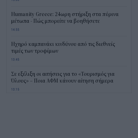
Humanity Greece: 24ωρη στήριξη στα πύρινα
μέτωπα - Πώς μπορείτε να βοηθήσετε
14:55
Ηχηρό καμπανάκι κινδύνου από τις διεθνείς
τιμές των τροφίμων
13:45
Σε εξέλιξη οι αιτήσεις για το «Τουρισμός για
Όλους» – Ποια ΑΦΜ κάνουν αίτηση σήμερα
13:15
Καιρός με 40άρια το Σαββατοκύριακο: Οι πιο
ζεστές περιοχές
12:47
Νέος "φόρος" στα τσιγάρα για τις πυρκαγιές: Η