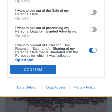
Πού βρίσκεται η πιο ακριβή σουίτα
Opted In
ξενοδοχείου στον κόσμο
I want to opt-out of the Sale of my
Personal Data.
Έχετε αναρωτηθεί ποτέ πώς θα ήταν το εσωτερικό ενός από τα
Opted In
πιο ακριβά ρετιρέ ξενοδοχείων στο κόσμο στο οποίο, ρεαλιστικά
μιλώντας, γνωρίζετε ότι θα ήταν αρκετά δύσκολο να βρεθείτε; Στο
I want to opt-out of processing my
Ντουμπάι και συγκεκριμένα στο Atlantis The Royal, στην τεχνητή
Personal Data for Targeted Advertising.
Opted In
νησίδα Palm Jumeirah, βρίσκεται μία από τις ακριβότερες και πιο
εντυπωσιακές ξενοδοχειακές σουίτες στον κόσμο.
I want to opt-out of Collection, Use,
NEWSROOM
/
05 Αυγ 2026
Retention, Sale, and/or Sharing of my
Personal Data that Is Unrelated with the
Purposes for which it was collected.
Opted Out
CONFIRM
Data Deletion
Data Access
Privacy Policy