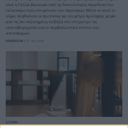
καεί, η Γαλλία βιώνει μία από τις δυσκολότερες περιόδους των
τελευταίων ετών στο μέτωπο των πυρκαγιών. Μέσα σε αυτό το
κλίμα, πληθαίνουν οι προτάσεις για νέα μέτρα πρόληψης, με μία
από τις πιο συζητημένες να βάζει στο στόχαστρο τις
καπνοβιομηχανίες και το περιβαλλοντικό κόστος των
αποτσίγαρων.
NEWSROOM
/
07 Αυγ 2026
ΔΙΕΘΝΗ