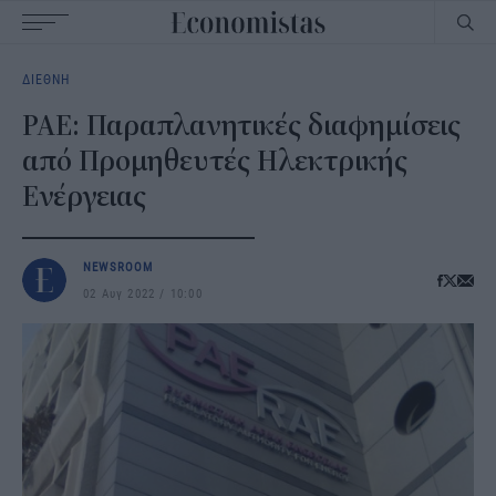
Main
ΔΙΕΘΝΗ
navigation
ΡΑΕ: Παραπλανητικές διαφημίσεις
από Προμηθευτές Ηλεκτρικής
Ενέργειας
NEWSROOM
02 Αυγ 2022
10:00