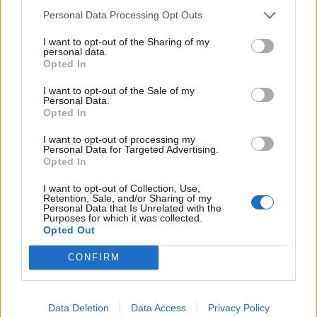
Personal Data Processing Opt Outs
I want to opt-out of the Sharing of my
personal data.
Opted In
I want to opt-out of the Sale of my
Personal Data.
Opted In
I want to opt-out of processing my
ΔΙΕΘΝΗ
Personal Data for Targeted Advertising.
Ο παγκόσμιος χάρτης του καφέ: Ποιες χώρες
Opted In
κυριαρχούν στην παραγωγή
I want to opt-out of Collection, Use,
Retention, Sale, and/or Sharing of my
Ο καφές αποτελεί βασικό στοιχείο της καθημερινότητας
Personal Data that Is Unrelated with the
εκατομμυρίων καταναλωτών παγκοσμίως, και ειδικά στη χώρα
Purposes for which it was collected.
μας μπορεί να συνοδεύει το πρωινό ξύπνημα, το μεσημεριανό
Opted Out
φαγητό, τη συνάντηση με φίλους αλλά και κάποιο επαγγελματικό
ραντεβού. Γενικά, ταιριάζει σχεδόν σε κάθε κοινωνική συνθήκη,
CONFIRM
προσφέρεται σε δεκάδες παραλλαγές και καλύπτει κάθε γούστο.
NEWSROOM
/
04 Αυγ 2026
Data Deletion
Data Access
Privacy Policy