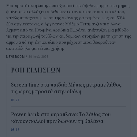
Μια πρωτότυπη λύση, που αξιοποιεί την άφθονη άμμο της ερήμου,
φαίνεται να αλλάζει τα δεδομένα στον κατασκευαστικό κλάδο,
καθώς υπόσχεται μείωση της ανάγκης για τσιμέντο έως και 50%.
Δύο αρχιτέκτονες, ο Αργεντίνος Μάξιμο Τεταμάνζι και η Αλίνα
Άχμεντ από τα Ηνωμένα Αραβικά Εμιράτα, ανέπτυξαν μια μέθοδο
για την παραγωγή τούβλων και δομικών στοιχείων με τη χρήση της
άμμου από την έρημο, υλικό που μέχρι σήμερα θεωρούνταν
ακατάλληλο για τέτοια χρήση.
NEWSROOM
/
30 Ιουλ 2026
ΡΟΗ ΕΙΔΗΣΕΩΝ
Screen time στα παιδιά: Μήπως μετράμε λάθος
τις ώρες μπροστά στην οθόνη;
08:21
Power bank στο αεροπλάνο: Το λάθος που
κάνουν πολλοί πριν δώσουν τη βαλίτσα
08:12