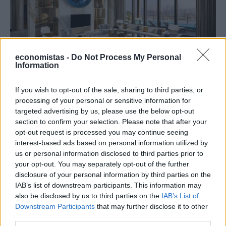
economistas -
Do Not Process My Personal
Information
ΔΙΕΘΝΗ
Πού βρίσκεται η πιο ακριβή σουίτα
If you wish to opt-out of the sale, sharing to third parties, or
processing of your personal or sensitive information for
ξενοδοχείου στον κόσμο
targeted advertising by us, please use the below opt-out
Έχετε αναρωτηθεί ποτέ πώς θα ήταν το εσωτερικό ενός από τα
section to confirm your selection. Please note that after your
πιο ακριβά ρετιρέ ξενοδοχείων στο κόσμο στο οποίο, ρεαλιστικά
opt-out request is processed you may continue seeing
μιλώντας, γνωρίζετε ότι θα ήταν αρκετά δύσκολο να βρεθείτε; Στο
interest-based ads based on personal information utilized by
Ντουμπάι και συγκεκριμένα στο Atlantis The Royal, στην τεχνητή
us or personal information disclosed to third parties prior to
νησίδα Palm Jumeirah, βρίσκεται μία από τις ακριβότερες και πιο
your opt-out. You may separately opt-out of the further
εντυπωσιακές ξενοδοχειακές σουίτες στον κόσμο.
disclosure of your personal information by third parties on the
NEWSROOM
/
05 Αυγ 2026
IAB’s list of downstream participants. This information may
also be disclosed by us to third parties on the
IAB’s List of
Downstream Participants
that may further disclose it to other
third parties.