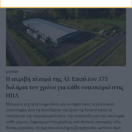
ΔΙΕΘΝΗ
Η ακριβή πλευρά της AI: Επιπλέον 375
δολάρια τον χρόνο για κάθε νοικοκυριό στις
ΗΠΑ
Μπορεί η τεχνητή νοημοσύνη και οι σημαντικές τεχνολογικές
καινοτομίες που τη συνοδεύουν να έχουν τη δυνατότητα να
ενισχύσουν την παραγωγικότητα, την ανάπτυξη και την οικονομία
κάθε χώρας, δημιουργώντας μεγάλες επενδυτικές ευκαιρίες, νέες
θέσεις εργασίας, ακόμη και ολόκληρες βιομηχανίες, ωστόσο πριν