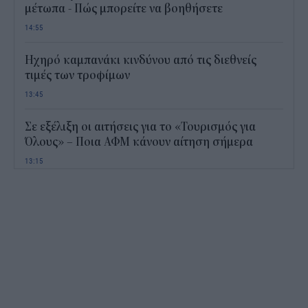
μέτωπα - Πώς μπορείτε να βοηθήσετε
14:55
Ηχηρό καμπανάκι κινδύνου από τις διεθνείς
τιμές των τροφίμων
13:45
Σε εξέλιξη οι αιτήσεις για το «Τουρισμός για
Όλους» – Ποια ΑΦΜ κάνουν αίτηση σήμερα
13:15
Καιρός με 40άρια το Σαββατοκύριακο: Οι πιο
ζεστές περιοχές
12:47
Νέος "φόρος" στα τσιγάρα για τις πυρκαγιές: Η
πρόταση για να πληρώνουν οι καπνοβιομηχανίες
350 εκατ. ευρώ τον χρόνο