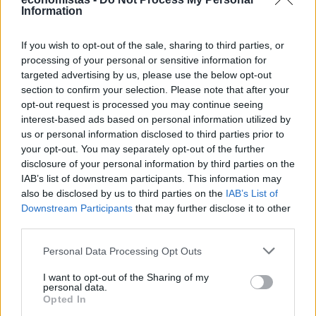
Έχετε αναρωτηθεί ποτέ πώς θα ήταν το εσωτερικό ενός από τα
Information
πιο ακριβά ρετιρέ ξενοδοχείων στο κόσμο στο οποίο, ρεαλιστικά
μιλώντας, γνωρίζετε ότι θα ήταν αρκετά δύσκολο να βρεθείτε; Στο
If you wish to opt-out of the sale, sharing to third parties, or
Ντουμπάι και συγκεκριμένα στο Atlantis The Royal, στην τεχνητή
processing of your personal or sensitive information for
νησίδα Palm Jumeirah, βρίσκεται μία από τις ακριβότερες και πιο
targeted advertising by us, please use the below opt-out
εντυπωσιακές ξενοδοχειακές σουίτες στον κόσμο.
section to confirm your selection. Please note that after your
NEWSROOM
/
05 Αυγ 2026
opt-out request is processed you may continue seeing
interest-based ads based on personal information utilized by
us or personal information disclosed to third parties prior to
your opt-out. You may separately opt-out of the further
disclosure of your personal information by third parties on the
IAB’s list of downstream participants. This information may
also be disclosed by us to third parties on the
IAB’s List of
Downstream Participants
that may further disclose it to other
third parties.
Personal Data Processing Opt Outs
I want to opt-out of the Sharing of my
personal data.
ΔΙΕΘΝΗ
Opted In
Ο παγκόσμιος χάρτης του καφέ: Ποιες χώρες