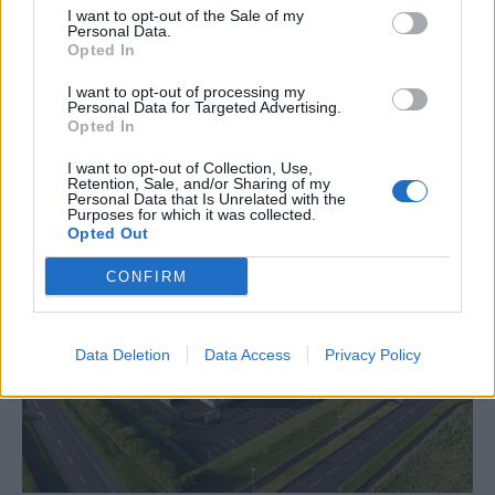
I want to opt-out of the Sale of my
κυριαρχούν στην παραγωγή
Personal Data.
Opted In
Ο καφές αποτελεί βασικό στοιχείο της καθημερινότητας
εκατομμυρίων καταναλωτών παγκοσμίως, και ειδικά στη χώρα
I want to opt-out of processing my
μας μπορεί να συνοδεύει το πρωινό ξύπνημα, το μεσημεριανό
Personal Data for Targeted Advertising.
φαγητό, τη συνάντηση με φίλους αλλά και κάποιο επαγγελματικό
Opted In
ραντεβού. Γενικά, ταιριάζει σχεδόν σε κάθε κοινωνική συνθήκη,
I want to opt-out of Collection, Use,
προσφέρεται σε δεκάδες παραλλαγές και καλύπτει κάθε γούστο.
Retention, Sale, and/or Sharing of my
Personal Data that Is Unrelated with the
NEWSROOM
/
04 Αυγ 2026
Purposes for which it was collected.
Opted Out
CONFIRM
Data Deletion
Data Access
Privacy Policy