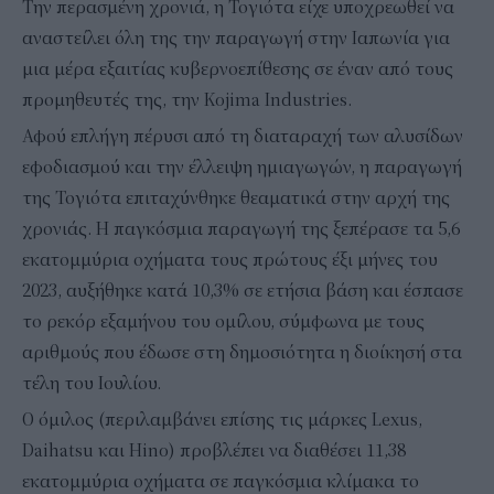
Την περασμένη χρονιά, η Τογιότα είχε υποχρεωθεί να
αναστείλει όλη της την παραγωγή στην Ιαπωνία για
μια μέρα εξαιτίας κυβερνοεπίθεσης σε έναν από τους
προμηθευτές της, την Kojima Industries.
Αφού επλήγη πέρυσι από τη διαταραχή των αλυσίδων
εφοδιασμού και την έλλειψη ημιαγωγών, η παραγωγή
της Τογιότα επιταχύνθηκε θεαματικά στην αρχή της
χρονιάς. Η παγκόσμια παραγωγή της ξεπέρασε τα 5,6
εκατομμύρια οχήματα τους πρώτους έξι μήνες του
2023, αυξήθηκε κατά 10,3% σε ετήσια βάση και έσπασε
το ρεκόρ εξαμήνου του ομίλου, σύμφωνα με τους
αριθμούς που έδωσε στη δημοσιότητα η διοίκησή στα
τέλη του Ιουλίου.
Ο όμιλος (περιλαμβάνει επίσης τις μάρκες Lexus,
Daihatsu και Hino) προβλέπει να διαθέσει 11,38
εκατομμύρια οχήματα σε παγκόσμια κλίμακα το