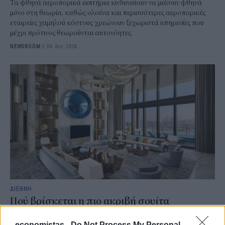
Τα φθηνά αεροπορικά εισιτήρια κινδυνεύουν να μείνουν φθηνά
μόνο στη θεωρία, καθώς ολοένα και περισσότερες αεροπορικές
εταιρείες χαμηλού κόστους χρεώνουν ξεχωριστά υπηρεσίες που
μέχρι πρότινος θεωρούνται αυτονόητες.
NEWSROOM
/
06 Αυγ 2026
ΔΙΕΘΝΗ
Πού βρίσκεται η πιο ακριβή σουίτα
ξενοδοχείου στον κόσμο
economistas -
Do Not Process My Personal