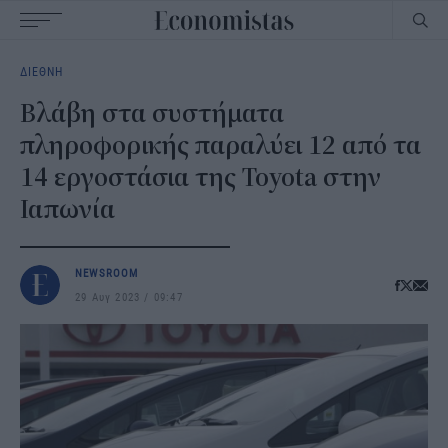
Main
ΔΙΕΘΝΗ
navigation
Βλάβη στα συστήματα
πληροφορικής παραλύει 12 από τα
14 εργοστάσια της Toyota στην
Ιαπωνία
NEWSROOM
29 Αυγ 2023
09:47