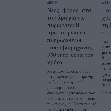
ΔΙΕΘΝΗ
ΔΙΕΘΝ
Νέος "φόρος" στα
Ποι
τσιγάρα για τις
χρε
πυρκαγιές: Η
τη 
πρόταση για να
ντο
πληρώνουν οι
Τα φ
καπνοβιομηχανίες
εισιτ
μείν
350 εκατ. ευρώ τον
θεωρί
χρόνο
περι
εταιρ
Με περισσότερα από 1.170
χρεώ
τετραγωνικά χιλιόμετρα γης
υπηρε
να έχουν καεί, η Γαλλία
θεωρ
βιώνει μία από τις
δυσκολότερες περιόδους των
NEWS
τελευταίων ετών στο μέτωπο
των πυρκαγιών. Μέσα σε αυτό
το κλίμα, πληθαίνουν οι