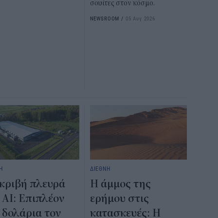
σουίτες στον κόσμο.
NEWSROOM
/
05 Αυγ 2026
Η
ΔΙΕΘΝΗ
κριβή πλευρά
Η άμμος της
 AI: Επιπλέον
ερήμου στις
 δολάρια τον
κατασκευές: Η