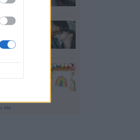
γούστου
υγ 2026
ΠΑ: Επίδομα
ίπου 758 ευρώ
 δύο μήνες – Ποιοι
είς το δικαιούνται
υγ 2026
δικοί σταθμοί
Α 2026 - 2027:
ε αναμένονται τα
οσωρινά
τελέσματα για τα
ucher
υγ 2026