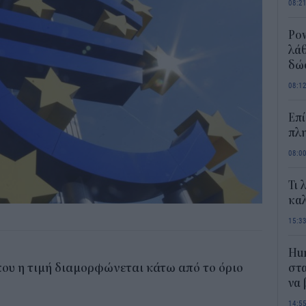
08:2
Pow
λάθ
δώ
08:1
Επί
πλη
08:0
Τι 
καλ
15:3
Hum
που η τιμή διαμορφώνεται κάτω από το όριο
στα
να
14:5