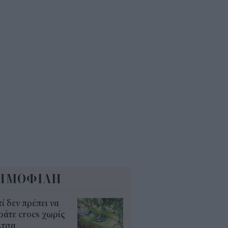
 εκατ. ευρώ τον χρόνο
5
Α: Επίδομα περίπου 758 ευρώ
 δύο μήνες – Ποιοι γονείς το
αιούνται
4
ΗΜΟΦΙΛΗ
τί δεν πρέπει να
άτε crocs χωρίς
λτσα