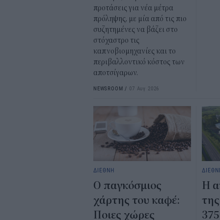
προτάσεις για νέα μέτρα
πρόληψης, με μία από τις πιο
συζητημένες να βάζει στο
στόχαστρο τις
καπνοβιομηχανίες και το
περιβαλλοντικό κόστος των
αποτσίγαρων.
NEWSROOM
/
07 Αυγ 2026
ΔΙΕΘΝΗ
ΔΙΕΘΝ
Ο παγκόσμιος
Η α
χάρτης του καφέ:
της
Ποιες χώρες
375