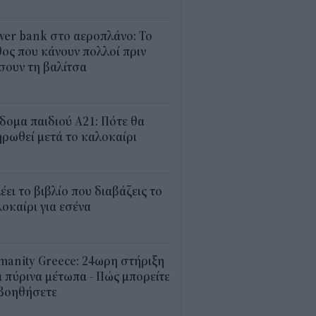
1
er bank στο αεροπλάνο: Το
ος που κάνουν πολλοί πριν
σουν τη βαλίτσα
2
δομα παιδιού Α21: Πότε θα
ρωθεί μετά το καλοκαίρι
0
λέει το βιβλίο που διαβάζεις το
οκαίρι για εσένα
3
anity Greece: 24ωρη στήριξη
 πύρινα μέτωπα - Πώς μπορείτε
 βοηθήσετε
5