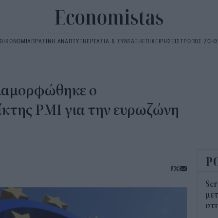
ΟΙΚΟΝΟΜΙΑ
ΠΡΑΣΙΝΗ ΑΝΑΠΤΥΞΗ
ΕΡΓΑΣΙΑ & ΣΥΝΤΑΞΗ
ΕΠΙΧΕΙΡΗΣΕΙΣ
ΤΡΟΠΟΣ ΖΩΗ
Main
navigation
διαμορφώθηκε ο
ίκτης PMI για την ευρωζώνη
Ρ
Scr
μετ
στη