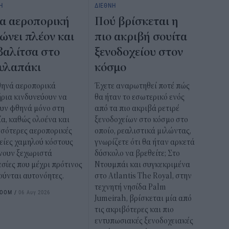
Η
ΔΙΕΘΝΗ
α αεροπορική
Πού βρίσκεται η
ώνει πλέον και
πιο ακριβή σουίτα
βαλίτσα στο
ξενοδοχείου στον
υλαπάκι
κόσμο
θηνά αεροπορικά
Έχετε αναρωτηθεί ποτέ πώς
ήρια κινδυνεύουν να
θα ήταν το εσωτερικό ενός
ουν φθηνά μόνο στη
από τα πιο ακριβά ρετιρέ
α, καθώς ολοένα και
ξενοδοχείων στο κόσμο στο
σσότερες αεροπορικές
οποίο, ρεαλιστικά μιλώντας,
είες χαμηλού κόστους
γνωρίζετε ότι θα ήταν αρκετά
νουν ξεχωριστά
δύσκολο να βρεθείτε; Στο
σίες που μέχρι πρότινος
Ντουμπάι και συγκεκριμένα
ούνται αυτονόητες.
στο Atlantis The Royal, στην
τεχνητή νησίδα Palm
ROOM
/
06 Αυγ 2026
Jumeirah, βρίσκεται μία από
τις ακριβότερες και πιο
εντυπωσιακές ξενοδοχειακές