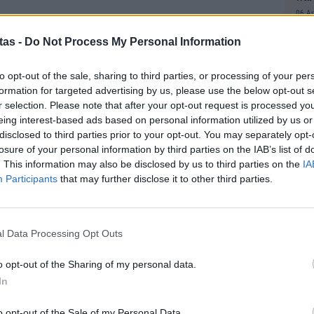
06 Α
tas -
Do Not Process My Personal Information
Cas
νουν την άποψή μας ότι η οικονομική αδυναμία
SH
to opt-out of the sale, sharing to third parties, or processing of your per
τα 
σσότερο απ’ ό,τι αναμένει η πλειονότητα των
formation for targeted advertising by us, please use the below opt-out s
fra
ερε ο Κριστόφ Βέιλ της Commerzbank.
r selection. Please note that after your opt-out request is processed y
06 Α
eing interest-based ads based on personal information utilized by us or
 τομέα υπηρεσιών υποχώρησε σε χαμηλό τριμήνου,
disclosed to third parties prior to your opt-out. You may separately opt-
Διο
ου Δεκεμβρίου, διαψεύδοντας τις προσδοκίες των
losure of your personal information by third parties on the IAB’s list of
εκπ
. This information may also be disclosed by us to third parties on the
IA
0. Ωστόσο η αισιοδοξία για τον χρόνο που
Πότ
Participants
that may further disclose it to other third parties.
της επιχειρηματικών προσδοκιών σημείωσε άλμα
ονό
πρέ
οι 
l Data Processing Opt Outs
που ο PMI υποδηλώνει ότι συρρικνώνεται από τον
06 Α
άλι αυτό τον μήνα –αν και με βραδύτερο ρυθμό. Ο
o opt-out of the Sharing of my personal data.
Συν
πό τις 44,4 μονάδες, υψηλότερα από τις
In
Ποι
ου ανέμεναν να διαμορφωθεί στις 44,8 μονάδες.
διπ
o opt-out of the Sale of my Personal Data.