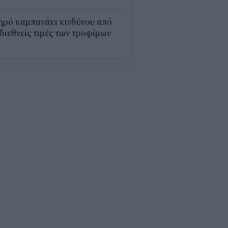
ηρό καμπανάκι κινδύνου από
 διεθνείς τιμές των τροφίμων
5
εξέλιξη οι αιτήσεις για το
υρισμός για Όλους» – Ποια
Μ κάνουν αίτηση σήμερα
5
ρός με 40άρια το
βατοκύριακο: Οι πιο ζεστές
ιοχές
7
ς "φόρος" στα τσιγάρα για τις
καγιές: Η πρόταση για να
ρώνουν οι καπνοβιομηχανίες