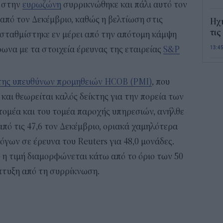
α στην
ευρωζώνη
συρρικνώθηκε και πάλι αυτό τον
 από τον Δεκέμβριο, καθώς η βελτίωση στις
Ηχ
τις
ισταθμίστηκε εν μέρει από την απότομη κάμψη
13:4
ωνα με τα στοιχεία έρευνας της εταιρείας
S&P
Σε 
κτης υπευθύνων προμηθειών HCOB (PMI)
, που
«Το
ΑΦ
και θεωρείται καλός δείκτης για την πορεία των
13:1
τομέα και του τομέα παροχής υπηρεσιών, ανήλθε
από τις 47,6 τον Δεκέμβριο, οριακά χαμηλότερα
Και
όγων σε έρευνα του Reuters για 48,0 μονάδες.
Σαβ
περ
υ η τιμή διαμορφώνεται κάτω από το όριο των 50
12:4
πτυξη από τη συρρίκνωση.
Νέο
πυρ
πλη