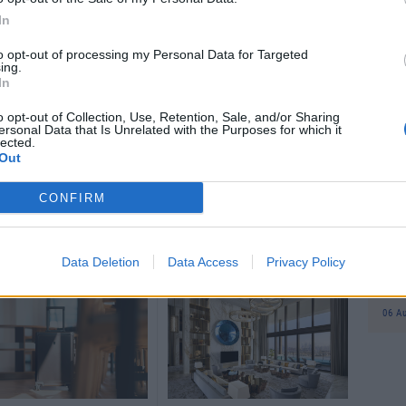
Αυ
In
07 Α
to opt-out of processing my Personal Data for Targeted
το
Google News
και μάθετε πρώτοι όλες τις ειδήσεις
ing.
ΔΥ
In
περ
από την Ελλάδα και τον Κόσμο, στο
για
o opt-out of Collection, Use, Retention, Sale, and/or Sharing
γον
ersonal Data that Is Unrelated with the Purposes for which it
lected.
07 Α
Out
 Global
Παι
CONFIRM
ΕΣΠ
Πότ
πρ
Data Deletion
Data Access
Privacy Policy
απο
vo
06 Α