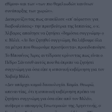
εθίμου» και των «των πιο θεμελιωδών κανόνων
συνύπαρξης των χωρών».
Διευκρινίζοντας πως ανακάλεσε «επ’ αόριστον για
διαβουλεύσεις» την πρεσβεύτρια της Ισπανίας, ο κ.
Άλβαρες απαίτησε να ζητήσει «δημόσια συγγνώμη» ο
κ. Μιλέι. «Αν δεν ζητηθεί συγγνώμη, θα λάβουμε όλα
τα μέτρα που θεωρούμε προσήκοντα», προειδοποίησε.
Το Μπουένος Άιρες αντέδρασε κρίνοντας πως είναι ο
Πέδρο Σάντσεθ αυτός που θα έπρεπε να ζητήσει
συγγνώμη για όσα είπε η ισπανική κυβέρνηση για τον
Χαβιέρ Μιλέι.
«Δεν υπάρχει καμιά δικαιολογία. Καμία. Θεωρώ,
απεναντίας, ότι η ισπανική κυβέρνηση πρέπει να
ζητήσει συγγνώμη για όσα είπε από τον Μιλέι»,
ανέφερε ο υπουργός Εσωτερικών της Αργεντινής, ο