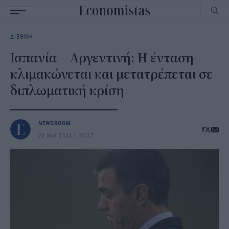
Main
ΔΙΕΘΝΗ
navigation
Ισπανία – Αργεντινή: Η ένταση
κλιμακώνεται και μετατρέπεται σε
διπλωματική κρίση
NEWSROOM
20 Μαΐ 2024
10:37