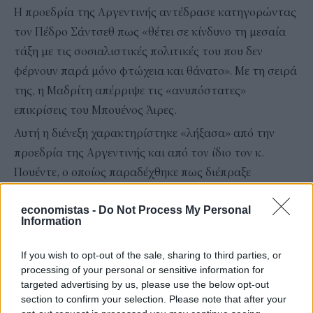
Η προεδρία της Αργεντινής αντέδρασε κατηγορώντας
τον Πέδρο Σάντσεθ πως «θέτει σε κίνδυνο τη μεσαία
τάξη με τις σοσιαλιστικές πολιτικές του που δεν
φέρνουν παρά μόνο φτώχεια και θάνατο». Με τη σειρά
της, η Μαδρίτη απέρριψε τις «ανυπόστατες»
επικρίσεις του Μπουένος Άιρες.
Αυτή η διένεξη χαρακτηρίστηκε «λήξασα» από την
προεδρία της Αργεντινής και από τον ίδιο τον κ.
Πουέντε, ο οποίος παραδέχθηκε πως διέπραξε
«σφάλμα».
economistas -
Do Not Process My Personal
Information
Ακολουθήστε το
στο
Google News
και
μάθετε πρώτοι όλες τις ειδήσεις
If you wish to opt-out of the sale, sharing to third parties, or
processing of your personal or sensitive information for
Δείτε όλες τις τελευταίες
Ειδήσεις
από την Ελλάδα και
targeted advertising by us, please use the below opt-out
τον Κόσμο, στο
section to confirm your selection. Please note that after your