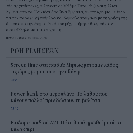
καθώς υπόσχεται μείωση της ανάγκης για τσιμέντο έως και 50%.
Δύο αρχιτέκτονες, ο Αργεντίνος Μάξιμο Τεταμάνζι και η Αλίνα
Άχμεντ από τα Ηνωμένα Αραβικά Εμιράτα, ανέπτυξαν μια μέθοδο
για την παραγωγή τούβλων και δομικών στοιχείων με τη χρήση της
άμμου από την έρημο, υλικό που μέχρι σήμερα θεωρούνταν
ακατάλληλο για τέτοια χρήση.
NEWSROOM
/
30 Ιουλ 2026
ΡΟΗ ΕΙΔΗΣΕΩΝ
Screen time στα παιδιά: Μήπως μετράμε λάθος
τις ώρες μπροστά στην οθόνη;
08:21
Power bank στο αεροπλάνο: Το λάθος που
κάνουν πολλοί πριν δώσουν τη βαλίτσα
08:12
Επίδομα παιδιού Α21: Πότε θα πληρωθεί μετά το
καλοκαίρι