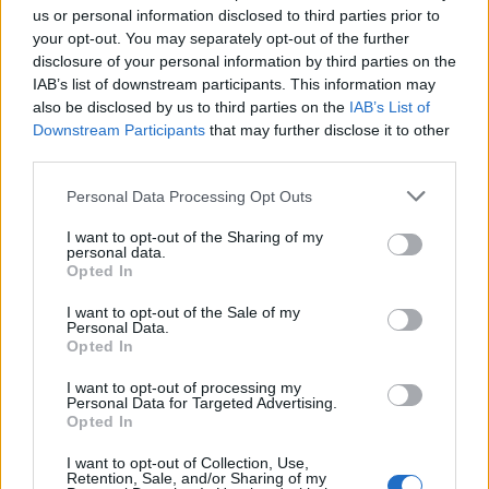
ΔΙΕΘΝΗ
us or personal information disclosed to third parties prior to
Πού βρίσκεται η πιο ακριβή σουίτα
your opt-out. You may separately opt-out of the further
disclosure of your personal information by third parties on the
ξενοδοχείου στον κόσμο
IAB’s list of downstream participants. This information may
Έχετε αναρωτηθεί ποτέ πώς θα ήταν το εσωτερικό ενός από τα
also be disclosed by us to third parties on the
IAB’s List of
πιο ακριβά ρετιρέ ξενοδοχείων στο κόσμο στο οποίο, ρεαλιστικά
Downstream Participants
that may further disclose it to other
μιλώντας, γνωρίζετε ότι θα ήταν αρκετά δύσκολο να βρεθείτε; Στο
third parties.
Ντουμπάι και συγκεκριμένα στο Atlantis The Royal, στην τεχνητή
νησίδα Palm Jumeirah, βρίσκεται μία από τις ακριβότερες και πιο
Personal Data Processing Opt Outs
εντυπωσιακές ξενοδοχειακές σουίτες στον κόσμο.
I want to opt-out of the Sharing of my
NEWSROOM
/
05 Αυγ 2026
personal data.
Opted In
I want to opt-out of the Sale of my
Personal Data.
Opted In
I want to opt-out of processing my
Personal Data for Targeted Advertising.
Opted In
I want to opt-out of Collection, Use,
Retention, Sale, and/or Sharing of my