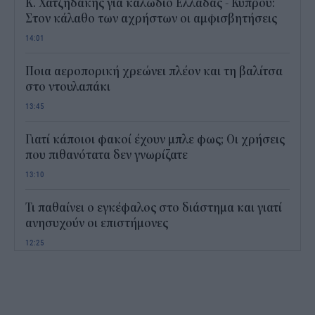
Κ. Χατζηδάκης για καλώδιο Ελλάδας - Κύπρου:
Στον κάλαθο των αχρήστων οι αμφισβητήσεις
14:01
Ποια αεροπορική χρεώνει πλέον και τη βαλίτσα
στο ντουλαπάκι
13:45
Γιατί κάποιοι φακοί έχουν μπλε φως; Οι χρήσεις
που πιθανότατα δεν γνωρίζατε
13:10
Τι παθαίνει ο εγκέφαλος στο διάστημα και γιατί
ανησυχούν οι επιστήμονες
12:25
Παιδικοί σταθμοί ΕΣΠΑ 2026 - 2027: Πότε
αναμένονται τα προσωρινά αποτελέσματα για τα
voucher