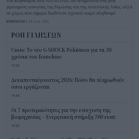
του πληθυσμού, άνω των 65 ετών, δεν αναμένεται στις ήδη
γερασμένες κοινωνίες της Ευρώπης και της Ανατολικής Ασίας, αλλά
σε χώρες που σήμερα διαθέτουν σχετικά νεαρό πληθυσμό.
NEWSROOM
/
30 Ιουλ 2026
ΡΟΗ ΕΙΔΗΣΕΩΝ
Casio: Το νέο G-SHOCK Pokémon για τα 30
χρόνια του franchise
15:24
Δεκαπενταύγουστος 2026: Πόσο θα πληρωθούν
όσοι εργάζονται
14:54
Οι 7 προτεραιότητες για την ενίσχυση της
βιομηχανίας – Ενεργειακή στήριξη 700 εκατ.
14:32