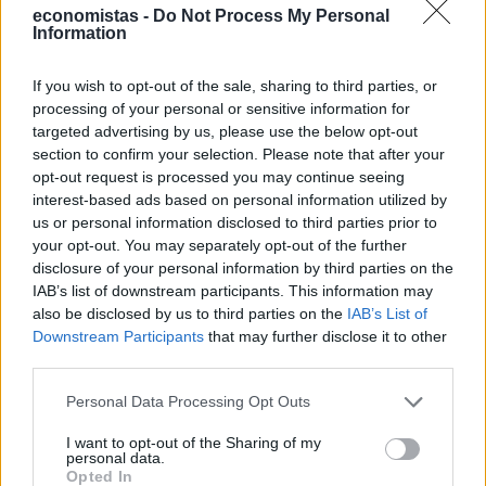
Ο παγκόσμιος χάρτης του καφέ: Ποιες χώρες
economistas -
Do Not Process My Personal
Information
κυριαρχούν στην παραγωγή
Ο καφές αποτελεί βασικό στοιχείο της καθημερινότητας
If you wish to opt-out of the sale, sharing to third parties, or
εκατομμυρίων καταναλωτών παγκοσμίως, και ειδικά στη χώρα
processing of your personal or sensitive information for
μας μπορεί να συνοδεύει το πρωινό ξύπνημα, το μεσημεριανό
targeted advertising by us, please use the below opt-out
φαγητό, τη συνάντηση με φίλους αλλά και κάποιο επαγγελματικό
section to confirm your selection. Please note that after your
ραντεβού. Γενικά, ταιριάζει σχεδόν σε κάθε κοινωνική συνθήκη,
opt-out request is processed you may continue seeing
προσφέρεται σε δεκάδες παραλλαγές και καλύπτει κάθε γούστο.
interest-based ads based on personal information utilized by
NEWSROOM
/
04 Αυγ 2026
us or personal information disclosed to third parties prior to
your opt-out. You may separately opt-out of the further
disclosure of your personal information by third parties on the
IAB’s list of downstream participants. This information may
also be disclosed by us to third parties on the
IAB’s List of
Downstream Participants
that may further disclose it to other
third parties.
Personal Data Processing Opt Outs
I want to opt-out of the Sharing of my
personal data.
Opted In