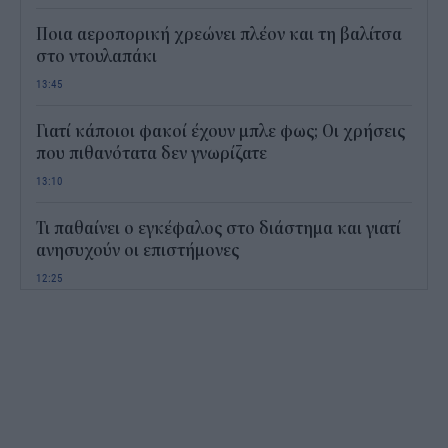
Ποια αεροπορική χρεώνει πλέον και τη βαλίτσα
στο ντουλαπάκι
13:45
Γιατί κάποιοι φακοί έχουν μπλε φως; Οι χρήσεις
που πιθανότατα δεν γνωρίζατε
13:10
Τι παθαίνει ο εγκέφαλος στο διάστημα και γιατί
ανησυχούν οι επιστήμονες
12:25
Παιδικοί σταθμοί ΕΣΠΑ 2026 - 2027: Πότε
αναμένονται τα προσωρινά αποτελέσματα για τα
voucher
11:50
Χαρδαλιάς: Με το Παρατηρητήριο Έργων