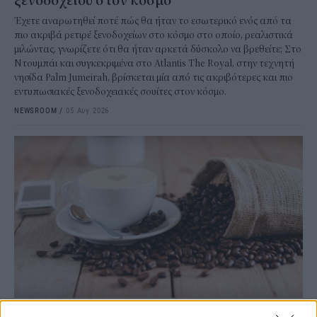
ξενοδοχείου στον κόσμο
Έχετε αναρωτηθεί ποτέ πώς θα ήταν το εσωτερικό ενός από τα
πιο ακριβά ρετιρέ ξενοδοχείων στο κόσμο στο οποίο, ρεαλιστικά
μιλώντας, γνωρίζετε ότι θα ήταν αρκετά δύσκολο να βρεθείτε; Στο
Ντουμπάι και συγκεκριμένα στο Atlantis The Royal, στην τεχνητή
νησίδα Palm Jumeirah, βρίσκεται μία από τις ακριβότερες και πιο
εντυπωσιακές ξενοδοχειακές σουίτες στον κόσμο.
NEWSROOM
/
05 Αυγ 2026
ΔΙΕΘΝΗ