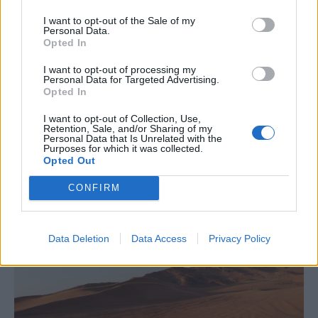
I want to opt-out of the Sale of my
ΔΙΕΘΝΗ
Personal Data.
Η ακριβή πλευρά της AI: Επιπλέον 375
Opted In
δολάρια τον χρόνο για κάθε νοικοκυριό στις
I want to opt-out of processing my
Personal Data for Targeted Advertising.
ΗΠΑ
Opted In
Μπορεί η τεχνητή νοημοσύνη και οι σημαντικές τεχνολογικές
καινοτομίες που τη συνοδεύουν να έχουν τη δυνατότητα να
I want to opt-out of Collection, Use,
Retention, Sale, and/or Sharing of my
ενισχύσουν την παραγωγικότητα, την ανάπτυξη και την οικονομία
Personal Data that Is Unrelated with the
κάθε χώρας, δημιουργώντας μεγάλες επενδυτικές ευκαιρίες, νέες
Purposes for which it was collected.
θέσεις εργασίας, ακόμη και ολόκληρες βιομηχανίες, ωστόσο πριν
Opted Out
γίνουν ορατά τα μακροπρόθεσμα οφέλη της, η επενδυτική έκρηξη
CONFIRM
γύρω από αυτή αρχίζει να έχει ένα άμεσο και λιγότερο ευχάριστο
αποτέλεσμα: υψηλότερες τιμές για τους καταναλωτές.
NEWSROOM
/
30 Ιουλ 2026
Data Deletion
Data Access
Privacy Policy