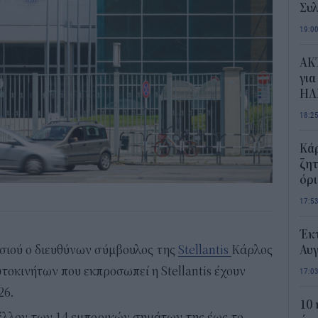
Συλ
19:0
AKT
για
ΗΛ
18:2
Κάρ
ζητ
όρ
17:5
Έκτ
ισιού ο διευθύνων σύμβουλος της
Stellantis
Κάρλος
Αυ
τοκινήτων που εκπροσωπεί η Stellantis έχουν
17:0
26.
10 
μέλλον των 14 εμπορικών σημάτων της έως το