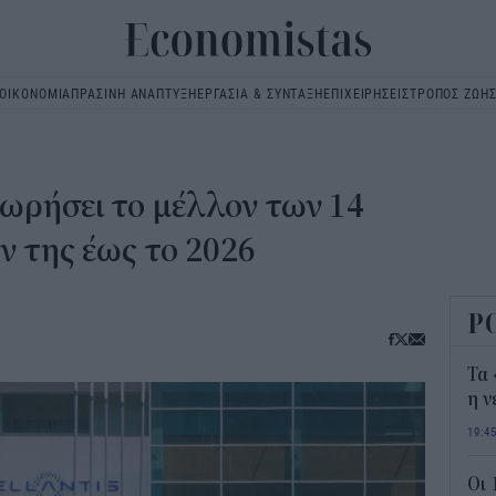
ΟΙΚΟΝΟΜΙΑ
ΠΡΑΣΙΝΗ ΑΝΑΠΤΥΞΗ
ΕΡΓΑΣΙΑ & ΣΥΝΤΑΞΗ
ΕΠΙΧΕΙΡΗΣΕΙΣ
ΤΡΟΠΟΣ ΖΩΗ
Main
navigation
θεωρήσει το μέλλον των 14
 της έως το 2026
Ρ
Τα 
η ν
19:4
Οι 