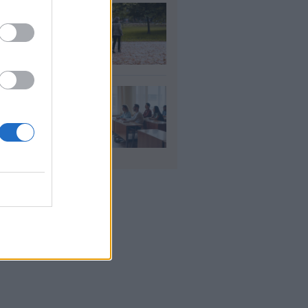
τάξεις χηρείας: Τι
άζει και πότε θα
ούν οι αυξήσεις
υγ 2026
αιδευτικοί: Αύριο
8) ξεκινούν οι
ήσεις για 5.017
ιμους διορισμούς
υγ 2026