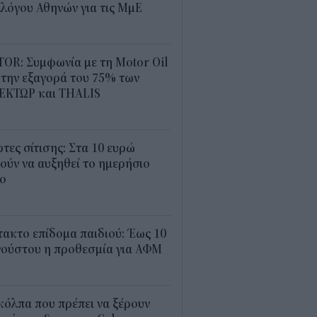
λόγου Αθηνών για τις ΜμΕ
0
OR: Συμφωνία με τη Motor Oil
 την εξαγορά του 75% των
ΕΚΤΩΡ και THALIS
5
τες σίτισης: Στα 10 ευρώ
ούν να αυξηθεί το ημερήσιο
ιο
3
ακτο επίδομα παιδιού: Έως 10
γούστου η προθεσμία για ΑΦΜ
3
κόλπα που πρέπει να ξέρουν