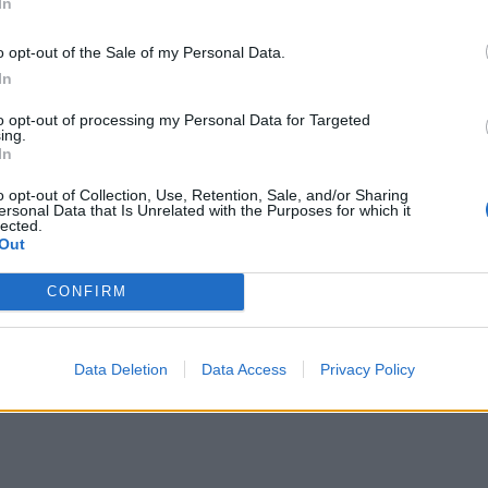
In
Συν
 την τύχη των 14 μαρκών του ομίλου.
αλλ
o opt-out of the Sale of my Personal Data.
ρίσει τον αντικαταστάτη του μέχρι το τέλος του
φαν
In
03 Α
to opt-out of processing my Personal Data for Targeted
κός ευρωπαϊκός-αμερικανικός όμιλος κατασκευής
ing.
Εκπ
In
ανουάριο του 2021 βάσει μιας διασυνοριακής
(5/
ιταλο-αμερικανικού ομίλου Fiat Chrysler
αιτ
o opt-out of Collection, Use, Retention, Sale, and/or Sharing
ersonal Data that Is Unrelated with the Purposes for which it
μόν
ίλου PSA. Έχει την έδρα του στο Άμστερνταμ της
lected.
Out
04 Α
 η Stellantis είναι η έκτη μεγαλύτερη
 (πίσω από τον όμιλο Volkswagen, την Toyota,
CONFIRM
 Alliance, την General Motors και την Hyundai
ισηγμένη στο χρηματιστήριο του Μιλάνο Borsa
Data Deletion
Data Access
Privacy Policy
 Παρισιού και στο Χρηματιστήριο της Νέας Υόρκης.