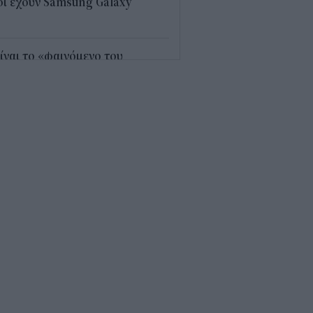
ι έχουν Samsung Galaxy
5
είναι το «φαινόμενο του
γιόν» στο οποίο πόνταρε η
réal
5
«μαθηματικό» κόλπο για 27
ανίσεις με μόλις εννέα ρούχα
 βαλίτσα
8
 ρεκόρ σε ρεκόρ ο
ωδικαστικός
1
 βρίσκεται η πιο ακριβή
ίτα ξενοδοχείου στον κόσμο