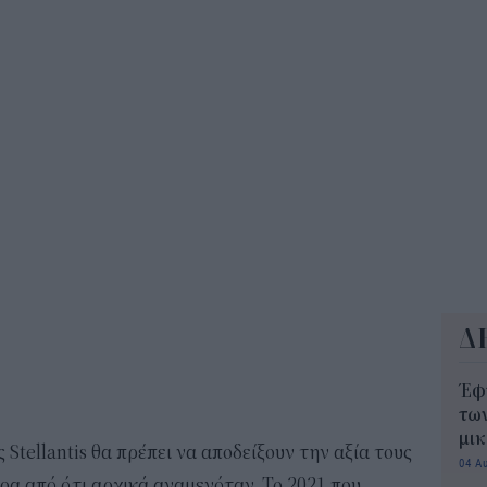
14:5
Δ
Έφ
τω
μι
 Stellantis θα πρέπει να αποδείξουν την αξία τους
04 Α
ρα από ό,τι αρχικά αναμενόταν. Το 2021 που