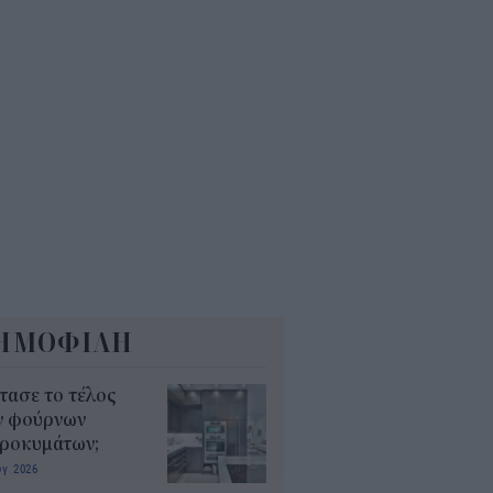
5
ΗΜΟΦΙΛΗ
τασε το τέλος
ν φούρνων
κροκυμάτων;
υγ 2026