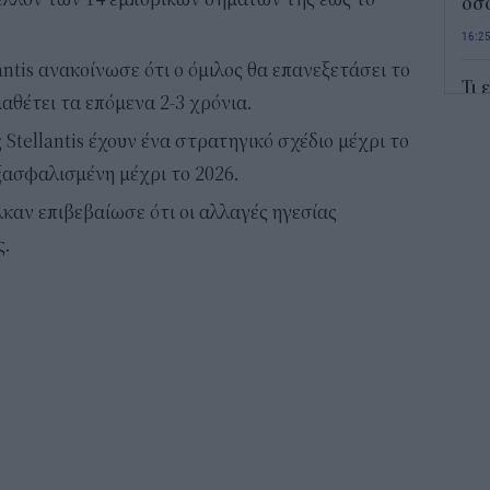
όσο
16:2
ntis ανακοίνωσε ότι ο όμιλος θα επανεξετάσει το
Τι 
θέτει τα επόμενα 2-3 χρόνια.
κρα
L’O
 Stellantis έχουν ένα στρατηγικό σχέδιο μέχρι το
16:0
ξασφαλισμένη μέχρι το 2026.
λκαν επιβεβαίωσε ότι οι αλλαγές ηγεσίας
Το 
εμφ
ς.
στη
15:2
Από
Εξ
15:0
Πού
σου