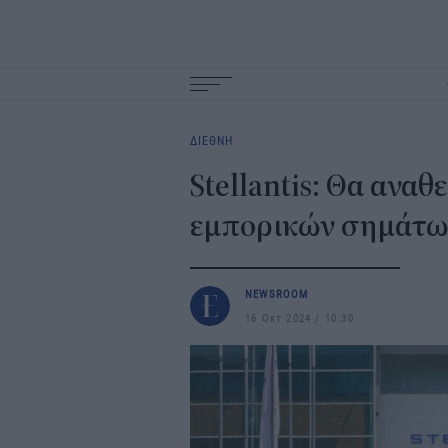
Main
navigation
ΔΙΕΘΝΗ
Stellantis: Θα ανα
εμπορικών σημάτων
NEWSROOM
16 Οκτ 2024
10:30