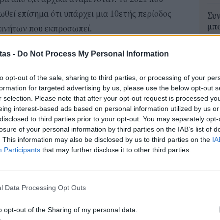
νωθεί επίσημα ότι υπάρχει μια 10ετής περίοδος
Συν
μπο
οκινήτων που εκπροσωπεί.
αν
antis Κάρλος Ταβάρες αποκάλυψε ότι μόνο τα
20.
tas -
Do Not Process My Personal Information
πρέ
θηκαν πραγματικά. Με άλλα λόγια, ενώ κάθε
04 Α
γραμμα προϊόντων που εκτείνεται μέχρι το 2031,
to opt-out of the sale, sharing to third parties, or processing of your per
formation for targeted advertising by us, please use the below opt-out s
 το 2026. «Μετά από αυτό, είναι ένας αγώνας
Πώς
r selection. Please note that after your opt-out request is processed y
μπα
αμείνει στο παιχνίδι».
eing interest-based ads based on personal information utilized by us or
χρη
disclosed to third parties prior to your opt-out. You may separately opt-
 ότι ο Κάρλος Ταβάρες θα αποσυρθεί όταν λήξει το
κιν
losure of your personal information by third parties on the IAB’s list of
 του 2026, στο πλαίσιο πολλών διοικητικών
03 Α
. This information may also be disclosed by us to third parties on the
IA
Participants
that may further disclose it to other third parties.
e-Ε
ος Ταβάρες από τον όμιλο Stellantis σημαίνει ότι
δικ
πρ
τα αυτός που θα αποφασίσει ποιες μάρκες
l Data Processing Opt Outs
ευ
εριλαμβάνονται στη λίστα των
04 Α
o opt-out of the Sharing of my personal data.
 δραστηριότητα και μέλλον. Ο νέος διευθύνων