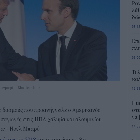
Pow
λάθ
δώ
08:1
Επί
πλη
08:0
Τι 
καλ
ογραφία: Shutterstock
15:3
Hum
ς δασμούς που προανήγγειλε ο Αμερικανός
στα
να
ισαγωγές στις ΗΠΑ χάλυβα και αλουμινίου,
14:5
Ζαν- Νοέλ Μπαρό.
π έκανε το 2018
και απαντήσαμε.
Θα