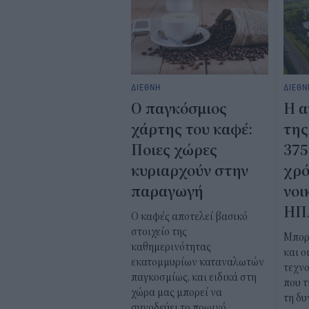
ΔΙΕΘΝΗ
ΔΙΕΘΝ
Ο παγκόσμιος
Η α
χάρτης του καφέ:
της
Ποιες χώρες
375
κυριαρχούν στην
χρό
παραγωγή
νοι
ΗΠ
Ο καφές αποτελεί βασικό
στοιχείο της
Μπορ
καθημερινότητας
και ο
εκατομμυρίων καταναλωτών
τεχνο
παγκοσμίως, και ειδικά στη
που τ
χώρα μας μπορεί να
τη δυ
συνοδεύει το πρωινό