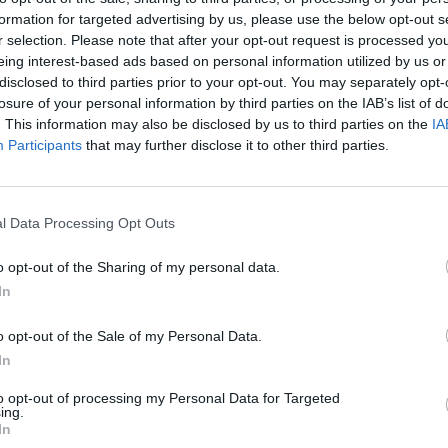
formation for targeted advertising by us, please use the below opt-out s
Εμανουέλ Μακρόν παρότρυνε τους Ευρωπαίους να
Cas
r selection. Please note that after your opt-out request is processed y
SH
τους αναμενόμενους επιπρόσθετους τελωνειακούς
eing interest-based ads based on personal information utilized by us or
τα 
disclosed to third parties prior to your opt-out. You may separately opt-
Ντόναλντ Τραμπ.
fra
losure of your personal information by third parties on the IAB’s list of
06 Α
τοιμοι (…) να αντιδράσουμε. Θεωρώ πως,
. This information may also be disclosed by us to third parties on the
IA
Participants
that may further disclose it to other third parties.
τοιμη να υπερασπιστεί αυτό που θέλει κι αυτό που
Διο
του γαλλικού κράτους κατά τη διάρκεια της
εκπ
Πότ
ία μαγνητοσκοπήθηκε την περασμένη εβδομάδα —
l Data Processing Opt Outs
ονό
ς.
πρέ
o opt-out of the Sharing of my personal data.
οι 
In
το
Google News
και μάθετε πρώτοι όλες τις ειδήσεις
06 Α
από την Ελλάδα και τον Κόσμο, στο
o opt-out of the Sale of my Personal Data.
ΑΣ
In
Τελ
315
to opt-out of processing my Personal Data for Targeted
ing.
προ
In
ρωπαϊκή Ένωση
φορ