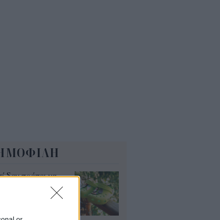
Α: Επίδομα περίπου 758 ευρώ
 δύο μήνες – Ποιοι γονείς το
αιούνται
4
ΗΜΟΦΙΛΗ
τί δεν πρέπει να
άτε crocs χωρίς
λτσα
υγ 2026
sonal or