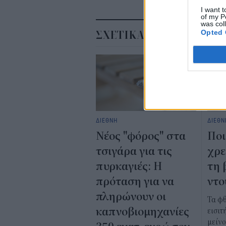
I want t
of my P
was col
Opted 
ΣΧΕΤΙΚΑ
ΔΙΕΘΝΗ
ΔΙΕΘΝ
Νέος "φόρος" στα
Ποι
τσιγάρα για τις
χρε
πυρκαγιές: Η
τη 
πρόταση για να
ντο
πληρώνουν οι
Τα φ
καπνοβιομηχανίες
εισιτ
μείν