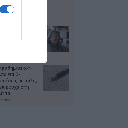
μοσίου ζητούν
οσωπικό
υγ 2026
τάξεις χηρείας:
οι θα δουν
λάσιο ποσό τέλος
γούστου
υγ 2026
 «μαθηματικό»
πο για 27
ανίσεις με μόλις
έα ρούχα στη
λίτσα
υγ 2026