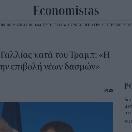
ΟΙΚΟΝΟΜΙΑ
ΠΡΑΣΙΝΗ ΑΝΑΠΤΥΞΗ
ΕΡΓΑΣΙΑ & ΣΥΝΤΑΞΗ
ΕΠΙΧΕΙΡΗΣΕΙΣ
ΤΡΟΠΟΣ ΖΩΗ
Main
navigation
 Γαλλίας κατά του Τραμπ: «Η
την επιβολή νέων δασμών»
Ρ
Scr
μετ
στη
08:2