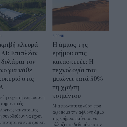
Η
ΔΙΕΘΝΗ
κριβή πλευρά
Η άμμος της
 AI: Επιπλέον
ερήμου στις
 δολάρια τον
κατασκευές: Η
νο για κάθε
τεχνολογία που
κοκυριό στις
μειώνει κατά 50%
Α
τη χρήση
τσιμέντου
εί η τεχνητή νοημοσύνη
ι σημαντικές
Μια πρωτότυπη λύση, που
λογικές καινοτομίες
αξιοποιεί την άφθονη άμμο
η συνοδεύουν να έχουν
της ερήμου, φαίνεται να
νατότητα να ενισχύσουν
αλλάζει τα δεδομένα στον