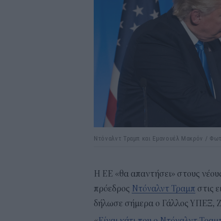
Ντόναλντ Τραμπ και Εμανουέλ Μακρόν / Φωτ
Η ΕΕ «θα απαντήσει» στους νέου
πρόεδρος
Ντόναλντ Τραμπ
στις ε
δήλωσε σήμερα ο Γάλλος ΥΠΕΞ, 
«
Είναι κάτι που ο Ντόναλντ Τραμ