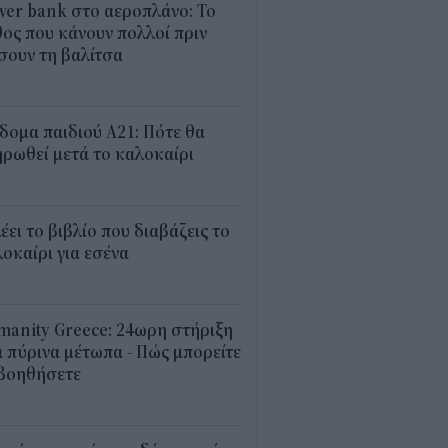
er bank στο αεροπλάνο: Το
ος που κάνουν πολλοί πριν
σουν τη βαλίτσα
2
δομα παιδιού Α21: Πότε θα
ρωθεί μετά το καλοκαίρι
0
λέει το βιβλίο που διαβάζεις το
οκαίρι για εσένα
3
anity Greece: 24ωρη στήριξη
 πύρινα μέτωπα - Πώς μπορείτε
 βοηθήσετε
5