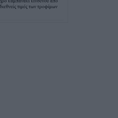
ηρό καμπανάκι κινδύνου από
 διεθνείς τιμές των τροφίμων
5
εξέλιξη οι αιτήσεις για το
υρισμός για Όλους» – Ποια
Μ κάνουν αίτηση σήμερα
5
ρός με 40άρια το
βατοκύριακο: Οι πιο ζεστές
ιοχές
7
ς "φόρος" στα τσιγάρα για τις
καγιές: Η πρόταση για να
ρώνουν οι καπνοβιομηχανίες
 εκατ. ευρώ τον χρόνο
5