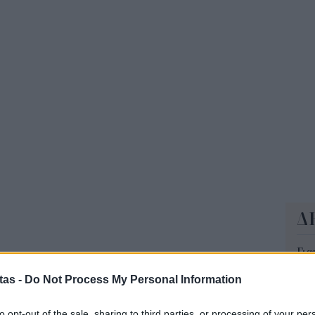
ΔΥΠ
για
δικ
11:3
Δ
Για
φορ
tas -
Do Not Process My Personal Information
κά
06 Α
ι ο Μακρόν
to opt-out of the sale, sharing to third parties, or processing of your per