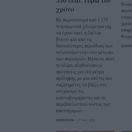
350 εκατ. ευρώ τον
θεωρί
χρόνο
περι
εταιρ
Με περισσότερα από 1.170
χρεώ
τετραγωνικά χιλιόμετρα γης
υπηρε
να έχουν καεί, η Γαλλία
θεωρ
βιώνει μία από τις
δυσκολότερες περιόδους των
NEWS
τελευταίων ετών στο μέτωπο
των πυρκαγιών. Μέσα σε αυτό
το κλίμα, πληθαίνουν οι
προτάσεις για νέα μέτρα
πρόληψης, με μία από τις πιο
συζητημένες να βάζει στο
στόχαστρο τις
καπνοβιομηχανίες και το
περιβαλλοντικό κόστος των
αποτσίγαρων.
NEWSROOM
/
07 Αυγ 2026