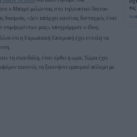
Ηχ
τις
μανε ο Μπαρό μιλώντας στο τηλεοπτικό δίκτυο
13:4
υς δασμούς. «Δεν υπάρχει κανένας δισταγμός όταν
ν συμφερόντων μας», υπογράμμισε ο ίδιος.
Σε 
λου ότι η Ευρωπαϊκή Επιτροπή έχει εντολή να
«Το
ΑΦ
νση.
13:1
σει τη σκανδάλη, όταν έρθει η ώρα. Τώρα έχει
υμφέρον κανενός να ξεκινήσει εμπορικό πόλεμο με
Και
Σαβ
περ
12:4
Νέο
πυρ
πλη
350
12:1