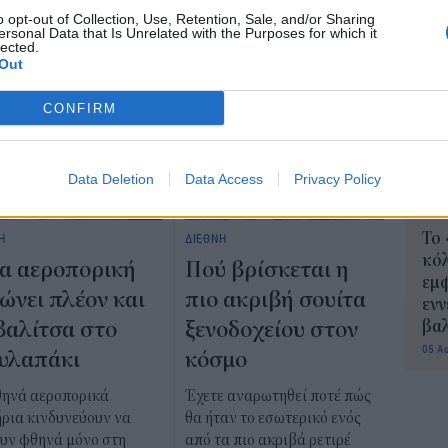
Δη
o opt-out of Collection, Use, Retention, Sale, and/or Sharing
πρ
ersonal Data that Is Unrelated with the Purposes for which it
lected.
05 Α
Out
Συν
CONFIRM
Ποι
διπ
Αυ
Data Deletion
Data Access
Privacy Policy
07 Α
Το
Η
ΔΙΕΘΝΗ
κόλ
α αεροπορική
Πού βρίσκεται η
εμφ
ώνει πλέον και
πιο ακριβή σουίτα
ενν
βα
βαλίτσα στο
ξενοδοχείου στον
05 Α
υλαπάκι
κόσμο
θηνά αεροπορικά
Έχετε αναρωτηθεί ποτέ πώς
ήρια κινδυνεύουν να
θα ήταν το εσωτερικό ενός
ουν φθηνά μόνο στη
από τα πιο ακριβά ρετιρέ