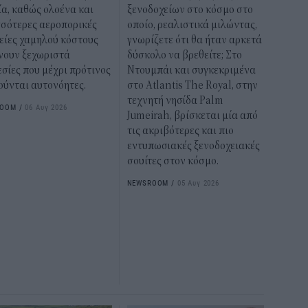
α, καθώς ολοένα και
ξενοδοχείων στο κόσμο στο
σσότερες αεροπορικές
οποίο, ρεαλιστικά μιλώντας,
είες χαμηλού κόστους
γνωρίζετε ότι θα ήταν αρκετά
νουν ξεχωριστά
δύσκολο να βρεθείτε; Στο
σίες που μέχρι πρότινος
Ντουμπάι και συγκεκριμένα
ούνται αυτονόητες.
στο Atlantis The Royal, στην
τεχνητή νησίδα Palm
ROOM
/
06 Αυγ 2026
Jumeirah, βρίσκεται μία από
τις ακριβότερες και πιο
εντυπωσιακές ξενοδοχειακές
σουίτες στον κόσμο.
NEWSROOM
/
05 Αυγ 2026