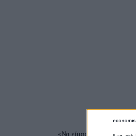
economis
«Να είμαστε έτοιμοι, λέε
If you wish 