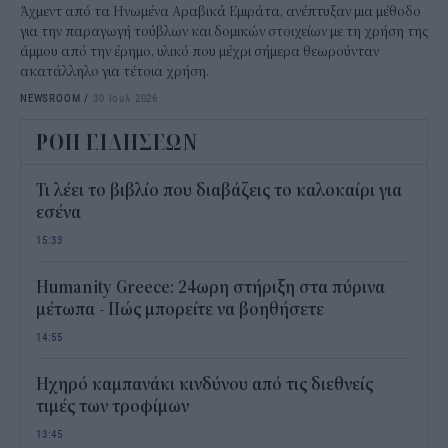
Άχμεντ από τα Ηνωμένα Αραβικά Εμιράτα, ανέπτυξαν μια μέθοδο
για την παραγωγή τούβλων και δομικών στοιχείων με τη χρήση της
άμμου από την έρημο, υλικό που μέχρι σήμερα θεωρούνταν
ακατάλληλο για τέτοια χρήση.
NEWSROOM
/
30 Ιουλ 2026
ΡΟΗ ΕΙΔΗΣΕΩΝ
Τι λέει το βιβλίο που διαβάζεις το καλοκαίρι για
εσένα
15:33
Humanity Greece: 24ωρη στήριξη στα πύρινα
μέτωπα - Πώς μπορείτε να βοηθήσετε
14:55
Ηχηρό καμπανάκι κινδύνου από τις διεθνείς
τιμές των τροφίμων
13:45