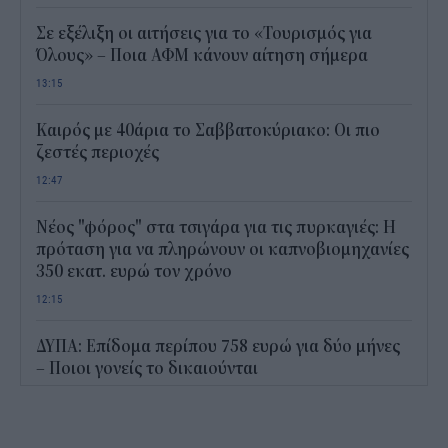
Σε εξέλιξη οι αιτήσεις για το «Τουρισμός για
Όλους» – Ποια ΑΦΜ κάνουν αίτηση σήμερα
13:15
Καιρός με 40άρια το Σαββατοκύριακο: Οι πιο
ζεστές περιοχές
12:47
Νέος "φόρος" στα τσιγάρα για τις πυρκαγιές: Η
πρόταση για να πληρώνουν οι καπνοβιομηχανίες
350 εκατ. ευρώ τον χρόνο
12:15
ΔΥΠΑ: Επίδομα περίπου 758 ευρώ για δύο μήνες
– Ποιοι γονείς το δικαιούνται
11:34
Ηλεκτρονικό "μάτι" σαρώνει τις παραλίες- Τι