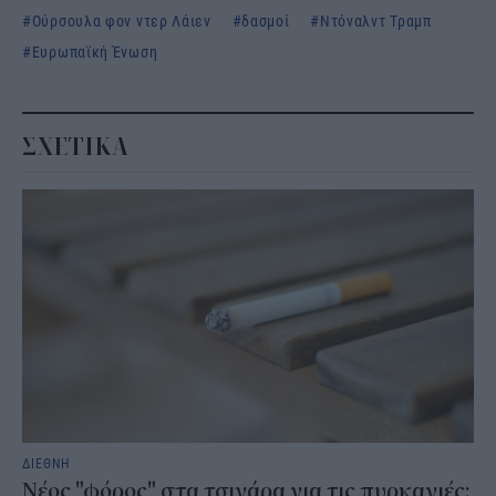
Ούρσουλα φον ντερ Λάιεν
δασμοί
Ντόναλντ Τραμπ
Ευρωπαϊκή Ένωση
ΣΧΕΤΙΚΑ
ΔΙΕΘΝΗ
Νέος "φόρος" στα τσιγάρα για τις πυρκαγιές: