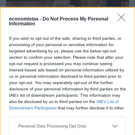
economistas -
Do Not Process My Personal
ΔΙΕΘΝΗ
Information
Ποια αεροπορική χρεώνει πλέον και τη
βαλίτσα στο ντουλαπάκι
If you wish to opt-out of the sale, sharing to third parties, or
Τα φθηνά αεροπορικά εισιτήρια κινδυνεύουν να μείνουν φθηνά
processing of your personal or sensitive information for
μόνο στη θεωρία, καθώς ολοένα και περισσότερες αεροπορικές
targeted advertising by us, please use the below opt-out
εταιρείες χαμηλού κόστους χρεώνουν ξεχωριστά υπηρεσίες που
section to confirm your selection. Please note that after your
μέχρι πρότινος θεωρούνται αυτονόητες.
opt-out request is processed you may continue seeing
NEWSROOM
interest-based ads based on personal information utilized by
/
06 Αυγ 2026
us or personal information disclosed to third parties prior to
your opt-out. You may separately opt-out of the further
disclosure of your personal information by third parties on the
IAB’s list of downstream participants. This information may
also be disclosed by us to third parties on the
IAB’s List of
Downstream Participants
that may further disclose it to other
third parties.
Personal Data Processing Opt Outs