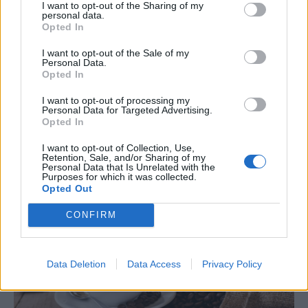
I want to opt-out of the Sharing of my
personal data.
Opted In
ΔΙΕΘΝΗ
I want to opt-out of the Sale of my
Πού βρίσκεται η πιο ακριβή σουίτα
Personal Data.
Opted In
ξενοδοχείου στον κόσμο
I want to opt-out of processing my
Έχετε αναρωτηθεί ποτέ πώς θα ήταν το εσωτερικό ενός από τα
Personal Data for Targeted Advertising.
πιο ακριβά ρετιρέ ξενοδοχείων στο κόσμο στο οποίο, ρεαλιστικά
Opted In
μιλώντας, γνωρίζετε ότι θα ήταν αρκετά δύσκολο να βρεθείτε; Στο
Ντουμπάι και συγκεκριμένα στο Atlantis The Royal, στην τεχνητή
I want to opt-out of Collection, Use,
Retention, Sale, and/or Sharing of my
νησίδα Palm Jumeirah, βρίσκεται μία από τις ακριβότερες και πιο
Personal Data that Is Unrelated with the
εντυπωσιακές ξενοδοχειακές σουίτες στον κόσμο.
Purposes for which it was collected.
Opted Out
NEWSROOM
/
05 Αυγ 2026
CONFIRM
Data Deletion
Data Access
Privacy Policy