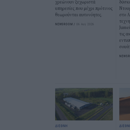
χρεώνουν ξεχωριστά
δύσκο
υπηρεσίες που μέχρι πρότινος
Ντου
θεωρούνται αυτονόητες.
στο A
τεχν
NEWSROOM
/
06 Αυγ 2026
Jumei
τις α
εντυ
σουίτ
NEWS
ΔΙΕΘΝΗ
ΔΙΕΘΝ