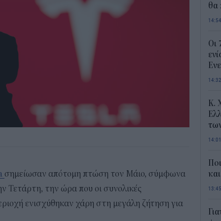
θα 
14:5
Οι 
ενί
Ενε
14:3
Κ. 
Ελλ
τω
14:0
Ποι
la
σημείωσαν απότομη πτώση τον Μάιο, σύμφωνα
και
ην Τετάρτη, την ώρα που οι συνολικές
13:4
ριοχή ενισχύθηκαν χάρη στη μεγάλη ζήτηση για
Για