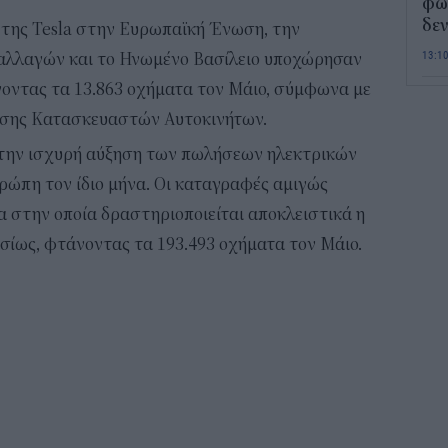
φως
δεν
 της Tesla στην Ευρωπαϊκή Ένωση, την
13:1
λλαγών και το Ηνωμένο Βασίλειο υποχώρησαν
νοντας τα 13.863 οχήματα τον Μάιο, σύμφωνα με
Τι 
ωσης Κατασκευαστών Αυτοκινήτων.
διά
επ
την ισχυρή αύξηση των πωλήσεων ηλεκτρικών
12:2
ρώπη τον ίδιο μήνα. Οι καταγραφές αμιγώς
 στην οποία δραστηριοποιείται αποκλειστικά η
Παι
σίως, φτάνοντας τα 193.493 οχήματα τον Μάιο.
202
προ
vo
11:5
Χα
Έρ
πρ
ερ