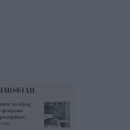
7
ΕΚΕΠΕ: Άνοιξε η πλατφόρμα
 ΑΑΔΕ για ενισχύσεις de
imis ύψους 24,6 εκατ.
8
ΗΜΟΦΙΛΗ
τασε το τέλος
ν φούρνων
κροκυμάτων;
υγ 2026