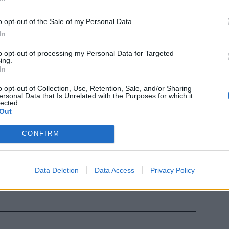
Εκπ
υσιάσει την τεχνητή νοημοσύνη και την αυτόνομη
(5/
o opt-out of the Sale of my Personal Data.
αιτ
άπτυξης της Tesla. Πρόσφατα, η εταιρεία
μόν
In
 στο Όστιν του Τέξας, με θετική ανταπόκριση
04 Α
to opt-out of processing my Personal Data for Targeted
ing.
Διο
In
 πτώση 10% μέχρι στιγμής το 2025, αν και έχουν
εκπ
των αρχικών τους απωλειών.
o opt-out of Collection, Use, Retention, Sale, and/or Sharing
Πότ
ersonal Data that Is Unrelated with the Purposes for which it
ονό
lected.
Out
πρέ
το
Google News
και μάθετε πρώτοι όλες τις ειδήσεις
οι 
από την Ελλάδα και τον Κόσμο, στο
CONFIRM
06 Α
Data Deletion
Data Access
Privacy Policy
Έλον Μάσκ