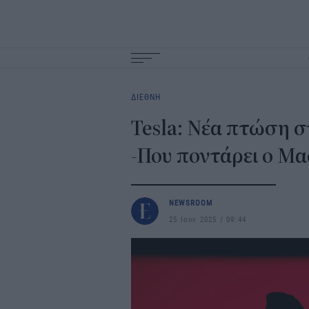
Main
navigation
ΔΙΕΘΝΗ
Tesla: Νέα πτώση 
-Που ποντάρει ο Μ
NEWSROOM
25 Ιουν 2025
09:44