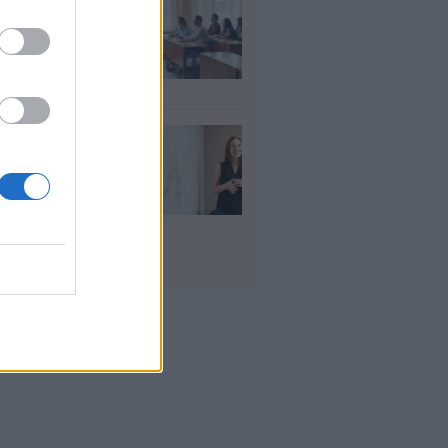
αιδευτικοί: Αύριο
8) ξεκινούν οι
ήσεις για 5.017
ιμους διορισμούς
υγ 2026
ρισμοί
αιδευτικών 2026:
ε βγαίνουν τα
ματα και τι
πει να προσέξουν
υποψήφιοι
υγ 2026