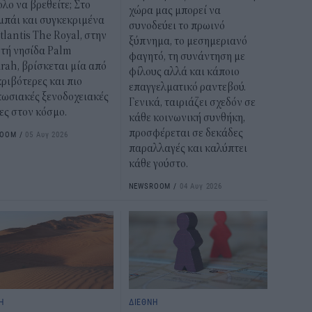
λο να βρεθείτε; Στο
χώρα μας μπορεί να
μπάι και συγκεκριμένα
συνοδεύει το πρωινό
tlantis The Royal, στην
ξύπνημα, το μεσημεριανό
ητή νησίδα Palm
φαγητό, τη συνάντηση με
rah, βρίσκεται μία από
φίλους αλλά και κάποιο
κριβότερες και πιο
επαγγελματικό ραντεβού.
πωσιακές ξενοδοχειακές
Γενικά, ταιριάζει σχεδόν σε
ες στον κόσμο.
κάθε κοινωνική συνθήκη,
προσφέρεται σε δεκάδες
ROOM
/
05 Αυγ 2026
παραλλαγές και καλύπτει
κάθε γούστο.
NEWSROOM
/
04 Αυγ 2026
Η
ΔΙΕΘΝΗ