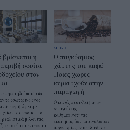
Η
ΔΙΕΘΝΗ
 βρίσκεται η
Ο παγκόσμιος
 ακριβή σουίτα
χάρτης του καφέ:
οδοχείου στον
Ποιες χώρες
σμο
κυριαρχούν στην
παραγωγή
ε αναρωτηθεί ποτέ πώς
αν το εσωτερικό ενός
Ο καφές αποτελεί βασικό
α πιο ακριβά ρετιρέ
στοιχείο της
οχείων στο κόσμο στο
καθημερινότητας
, ρεαλιστικά μιλώντας,
εκατομμυρίων καταναλωτών
ζετε ότι θα ήταν αρκετά
παγκοσμίως, και ειδικά στη