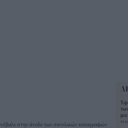
11:2
ΟΠ
της
min
11:0
Δ
Έφ
τω
μι
04 Α
υνέβαλε στην άνοδο των συνολικών καταγραφών