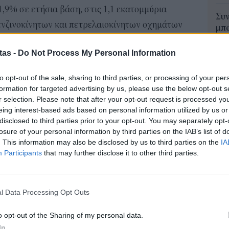
,9% σε ετήσια βάση, στις 1,1 εκατομμύρια
Συν
ενζινοκίνητων και πετρελαιοκίνητων οχημάτων
μπο
αν
9,5% και 27,6% αντίστοιχα.
20.
tas -
Do Not Process My Personal Information
από την Tesla
πρέ
04 Α
 ευρωπαίους κατασκευαστές, σε συνδυασμό με
to opt-out of the sale, sharing to third parties, or processing of your per
formation for targeted advertising by us, please use the below opt-out s
πό κινέζους κατασκευαστές όπως η SAIC Motor,
Για
r selection. Please note that after your opt-out request is processed y
για την Tesla, η οποία παλεύει με ένα
φορ
eing interest-based ads based on personal information utilized by us or
κά
disclosed to third parties prior to your opt-out. You may separately opt-
τρικών μοντέλων.
losure of your personal information by third parties on the IAB’s list of
06 Α
ον Μασκ πιθανώς συνέβαλε επίσης στην
. This information may also be disclosed by us to third parties on the
IA
Participants
that may further disclose it to other third parties.
ης Tesla στην ΕΕ, μετά το κύμα μποϊκοτάζ από
e-Ε
ική λόγω των πολιτικών του τοποθετήσεων. Οι
δικ
πρ
από την αρχή του έτους έχουν μειωθεί κατά
l Data Processing Opt Outs
ευ
04 Α
o opt-out of the Sharing of my personal data.
 στοίχημα του Μασκ
In