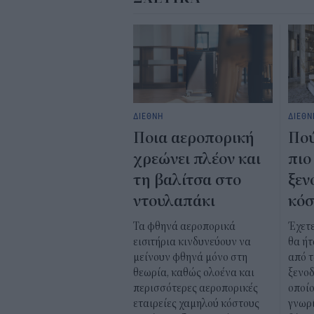
ΔΙΕΘΝΗ
ΔΙΕΘΝ
Ποια αεροπορική
Πού
χρεώνει πλέον και
πιο
τη βαλίτσα στο
ξεν
ντουλαπάκι
κό
Τα φθηνά αεροπορικά
Έχετ
εισιτήρια κινδυνεύουν να
θα ήτ
μείνουν φθηνά μόνο στη
από τ
θεωρία, καθώς ολοένα και
ξενοδ
περισσότερες αεροπορικές
οποίο
εταιρείες χαμηλού κόστους
γνωρί