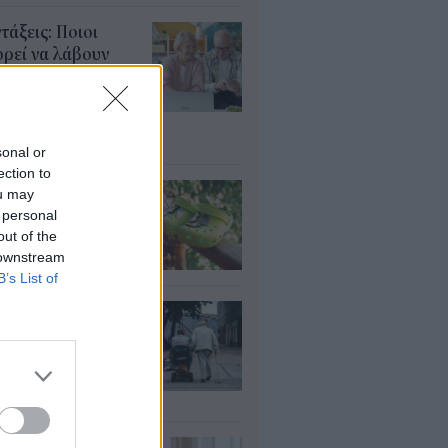
τάξεις: Ποιοι
ρεί να λάβουν
αδρομικά έως
000 ευρώ – Τι
πει να ελέγξουν
υγ 2026
sonal or
ection to
τί δεν πρέπει να
ou may
άτε crocs χωρίς
 personal
λτσα
out of the
 downstream
υγ 2026
B’s List of
ΦΚΑ: Ποιοι
αιούνται
οσαύξηση έως 846
ρώ στη σύνταξη
υγ 2026