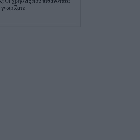
; Οι χρήσεις που πιθανότατα
 γνωρίζατε
0
παθαίνει ο εγκέφαλος στο
στημα και γιατί ανησυχούν οι
ιστήμονες
5
δικοί σταθμοί ΕΣΠΑ 2026 -
7: Πότε αναμένονται τα
σωρινά αποτελέσματα για τα
ucher
0
ρδαλιάς: Με το Παρατηρητήριο
γων αποκτούμε ένα από τα
ώτα ολοκληρωμένα ψηφιακά
γαλεία στην Ευρώπη