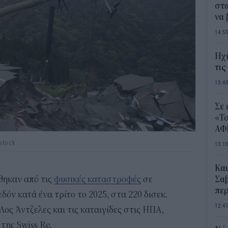
στα
να
14:5
Ηχ
τις
13:4
Σε 
«Το
ΑΦ
stock
13:1
Και
ήθηκαν από τις
φυσικές καταστροφές
σε
Σαβ
περ
όν κατά ένα τρίτο το 2025, στα 220 δισεκ.
12:4
Λος Άντζελες και τις καταιγίδες στις ΗΠΑ,
της Swiss Re.