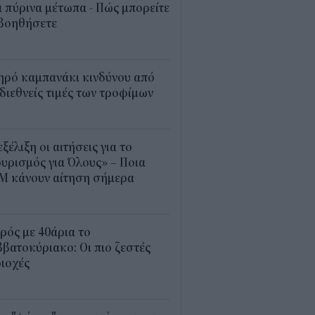
 πύρινα μέτωπα - Πώς μπορείτε
 βοηθήσετε
5
ηρό καμπανάκι κινδύνου από
 διεθνείς τιμές των τροφίμων
5
εξέλιξη οι αιτήσεις για το
υρισμός για Όλους» – Ποια
Μ κάνουν αίτηση σήμερα
5
ρός με 40άρια το
βατοκύριακο: Οι πιο ζεστές
ιοχές
7