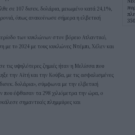
Νέο
πυρ
λθε σε 107 δισεκ. δολάρια, μειωμένο κατά 24,1%,
πλη
χρονιά, όπως ανακοίνωσε σήμερα η ελβετική
350
12:1
περίοδο των κυκλώνων στον βόρειο Ατλαντικό,
ΔΥΠ
η με το 2024 με τους κυκλώνες Ντέμπι, Χέλεν και
για
δικ
σε τις υψηλότερες ζημιές ήταν η Μελίσσα που
11:3
ηξε την Αϊτή και την Κούβα, με τις ασφαλισμένες
Ηλε
 δισεκ. δολάρια», σύμφωνα με την ελβετική
παρ
ν που έφθασαν τα 298 χιλιόμετρα την ώρα, ο
11:0
οκάλεσε σημαντικές πλημμύρες και
Υπε
Χωρ
αλλ
επε