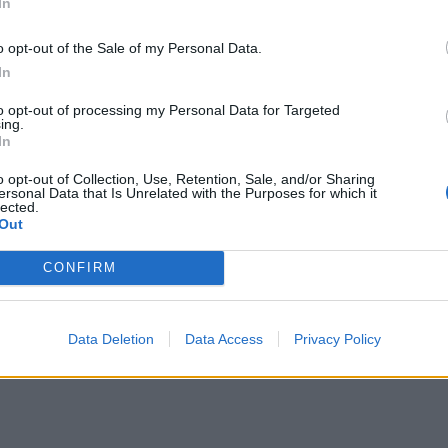
Εκπ
In
ιστώντας το έτος αυτό τη χρονιά με το τρίτο
(5/
μετά το 2023 και το 2024.
αιτ
o opt-out of the Sale of my Personal Data.
μόν
Α αντιπροσωπεύουν το 83% των ζημιών που
In
04 Α
 σε παγκόσμιο επίπεδο, με 89 δισεκ. δολάρια
to opt-out of processing my Personal Data for Targeted
ing.
ίων 40 δισεκ. δολάρια για τις πυρκαγιές στο Λος
Cas
In
SH
τα 
o opt-out of Collection, Use, Retention, Sale, and/or Sharing
ersonal Data that Is Unrelated with the Purposes for which it
ρόσφατα από σοβαρές πλημμύρες, κυρίως στο
fra
lected.
δονησία, με τη Swiss Re να μην δίνει ακόμα
Out
06 Α
CONFIRM
Data Deletion
Data Access
Privacy Policy