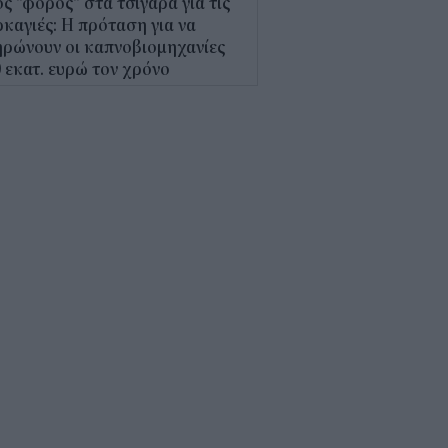
ς "φόρος" στα τσιγάρα για τις
καγιές: Η πρόταση για να
ρώνουν οι καπνοβιομηχανίες
 εκατ. ευρώ τον χρόνο
5
Α: Επίδομα περίπου 758 ευρώ
 δύο μήνες – Ποιοι γονείς το
αιούνται
4
κτρονικό "μάτι" σαρώνει τις
αλίες- Τι έδειξαν οι έλεγχοι
9
γράφη το νέο Ειδικό
οταξικό για τον Τουρισμό: Τι
άζει για ξενοδοχεία, νησιά και
νδύσεις