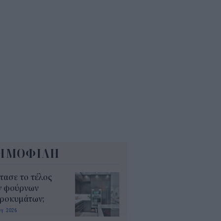
6
όσιο: Άκυρες από 1η
ωβρίου οι εγκύκλιοι που δεν
ρτώνται online
5
ΗΜΟΦΙΛΗ
τασε το τέλος
ν φούρνων
κροκυμάτων;
υγ 2026