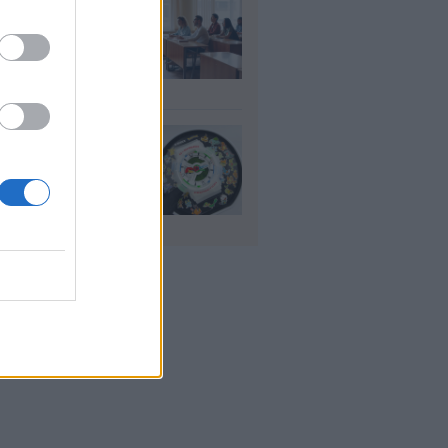
αιδευτικοί: Αύριο
8) ξεκινούν οι
ήσεις για 5.017
ιμους διορισμούς
υγ 2026
io: Το νέο G-
OCK Pokémon για
30 χρόνια του
nchise
υγ 2026