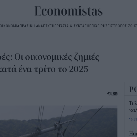
ΟΙΚΟΝΟΜΙΑ
ΠΡΑΣΙΝΗ ΑΝΑΠΤΥΞΗ
ΕΡΓΑΣΙΑ & ΣΥΝΤΑΞΗ
ΕΠΙΧΕΙΡΗΣΕΙΣ
ΤΡΟΠΟΣ ΖΩΗ
Main
navigation
ς: Οι οικονομικές ζημιές
ατά ένα τρίτο το 2025
Ρ
Τι 
καλ
15:3
Hum