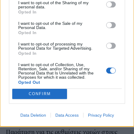
ΔΥΠΑ: Συνεχίζονται οι αιτήσεις για τη νέα
I want to opt-out of the Sharing of my
personal data.
δράση απασχόλησης για 1.000 ανέργους με
Opted In
αναπηρία σε Δήμους
I want to opt-out of the Sale of my
Personal Data.
Opted In
NEWSROOM
/
24 Φεβ 2025
I want to opt-out of processing my
Personal Data for Targeted Advertising.
Opted In
I want to opt-out of Collection, Use,
Retention, Sale, and/or Sharing of my
Personal Data that Is Unrelated with the
Purposes for which it was collected.
Opted Out
CONFIRM
Data Deletion
Data Access
Privacy Policy
ΟΙΚΟΝΟΜΙΑ
Παράταση για τις ρυθμίσεις χρεών στους