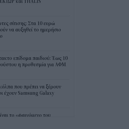
ΕΚΤΩΡ και THALIS
5
τες σίτισης: Στα 10 ευρώ
ούν να αυξηθεί το ημερήσιο
ιο
3
ακτο επίδομα παιδιού: Έως 10
γούστου η προθεσμία για ΑΦΜ
3
κόλπα που πρέπει να ξέρουν
ι έχουν Samsung Galaxy
5
είναι το «φαινόμενο του
γιόν» στο οποίο πόνταρε η
réal