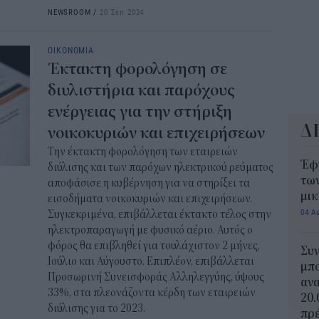
NEWSROOM
/
20 Σεπ 2024
ΟΙΚΟΝΟΜΙΑ
Έκτακτη φορολόγηση σε
διυλιστήρια και παρόχους
ενέργειας για την στήριξη
Δ
νοικοκυριών και επιχειρήσεων
Την έκτακτη φορολόγηση των εταιρειών
Έφ
διύλισης και των παρόχων ηλεκτρικού ρεύματος
τω
αποφάσισε η κυβέρνηση για να στηρίξει τα
μι
εισοδήματα νοικοκυριών και επιχειρήσεων.
04 Α
Συγκεκριμένα, επιβάλλεται έκτακτο τέλος στην
ηλεκτροπαραγωγή με φυσικό αέριο. Αυτός ο
φόρος θα επιβληθεί για τουλάχιστον 2 μήνες,
Συν
Ιούλιο και Αύγουστο. Επιπλέον, επιβάλλεται
μπο
Προσωρινή Συνεισφοράς Αλληλεγγύης, ύψους
αν
33%, στα πλεονάζοντα κέρδη των εταιρειών
20.
διύλισης για το 2023.
πρέ