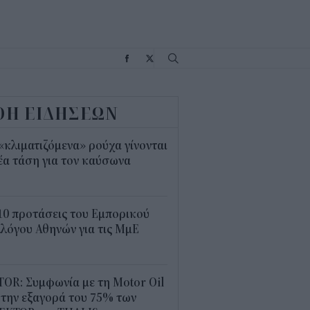
Σ
ΟΗ ΕΙΔΗΣΕΩΝ
«κλιματιζόμενα» ρούχα γίνονται
έα τάση για τον καύσωνα
5
10 προτάσεις του Εμπορικού
λόγου Αθηνών για τις ΜμΕ
0
OR: Συμφωνία με τη Motor Oil
 την εξαγορά του 75% των