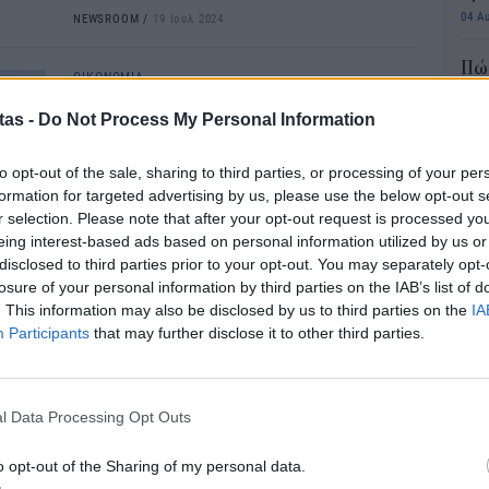
04 Α
NEWSROOM
/
19 Ιουλ 2024
Πώς
ΟΙΚΟΝΟΜΙΑ
μπα
Στη Βουλή η τροπολογία για
χρη
tas -
Do Not Process My Personal Information
τον φόρο στα υπερκέρδη των
κιν
03 Α
διυλιστηρίων -Θα δοθούν σε
to opt-out of the sale, sharing to third parties, or processing of your per
formation for targeted advertising by us, please use the below opt-out s
χαμηλοσυνταξιούχους τον
e-Ε
r selection. Please note that after your opt-out request is processed y
Δεκέμβριο
δικ
eing interest-based ads based on personal information utilized by us or
πρ
disclosed to third parties prior to your opt-out. You may separately opt-
Κατατέθηκε στη Βουλή τροπολογία για την
losure of your personal information by third parties on the IAB’s list of
ευ
επιβολή Προσωρινής Συνεισφοράς
. This information may also be disclosed by us to third parties on the
IA
Αλληλεγγύης, ύψους 33%, στα πλεονάζοντα
04 Α
Participants
that may further disclose it to other third parties.
κέρδη των εταιρειών διύλισης για το 2023.
Συν
NEWSROOM
/
17 Ιουλ 2024
αλλ
φαν
l Data Processing Opt Outs
ΟΙΚΟΝΟΜΙΑ
03 Α
Σκέρτσος: Οικονομική
o opt-out of the Sharing of my personal data.