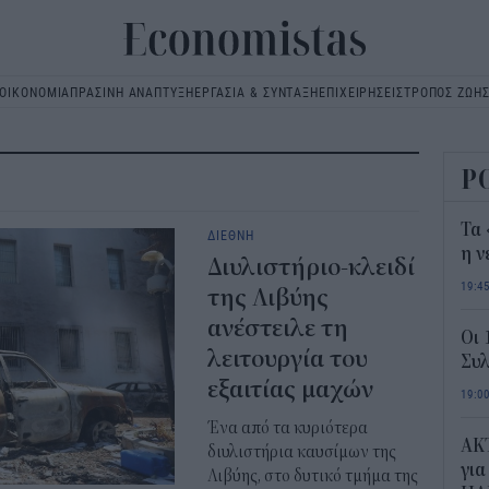
ΟΙΚΟΝΟΜΙΑ
ΠΡΑΣΙΝΗ ΑΝΑΠΤΥΞΗ
ΕΡΓΑΣΙΑ & ΣΥΝΤΑΞΗ
ΕΠΙΧΕΙΡΗΣΕΙΣ
ΤΡΟΠΟΣ ΖΩΗ
Main
navigation
Ρ
Τα 
ΔΙΕΘΝΗ
η ν
Διυλιστήριο-κλειδί
19:4
της Λιβύης
ανέστειλε τη
Οι 
λειτουργία του
Συλ
εξαιτίας μαχών
19:0
Ένα από τα κυριότερα
AKT
διυλιστήρια καυσίμων της
για
Λιβύης, στο δυτικό τμήμα της