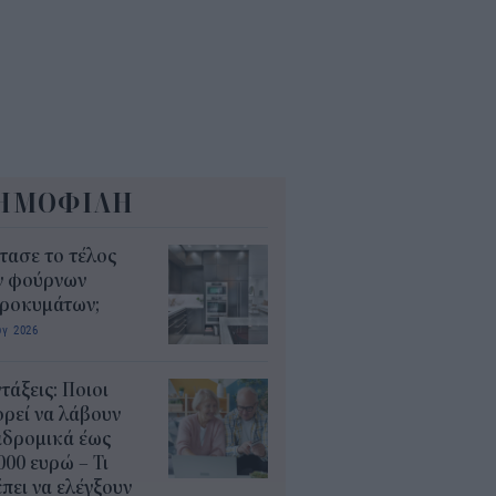
ΗΜΟΦΙΛΗ
τασε το τέλος
ν φούρνων
κροκυμάτων;
υγ 2026
τάξεις: Ποιοι
ρεί να λάβουν
αδρομικά έως
000 ευρώ – Τι
πει να ελέγξουν