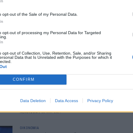
ανάπτυξη και κράτος δικαίου
In
Εκπ
συμβαδίζουν
(5/
o opt-out of the Sale of my Personal Data.
αιτ
Τι είπε ο υπουργός Επικρατείας για την έκτακτη
In
μόν
φορόλογηση στα διυλιστήρια
04 Α
to opt-out of processing my Personal Data for Targeted
NEWSROOM
/
25 Ιουν 2024
ing.
In
ΟΙΚΟΝΟΜΙΑ
o opt-out of Collection, Use, Retention, Sale, and/or Sharing
Ζαχαράκη: Στη στήριξη των
ersonal Data that Is Unrelated with the Purposes for which it
lected.
ευάλωτων τα έσοδα από την 3η
Out
φορολόγηση σε υπερκέρδη
CONFIRM
«Το πρόγραμμα "Σπίτι μου" υλοποιείται
εξαιρετικά καλά, και αυτή τη στιγμή έχουμε
6.546 εκταμιεύσεις δανείων ύψους 630,5
Data Deletion
Data Access
Privacy Policy
εκατομμύρια ευρώ».
NEWSROOM
/
22 Ιουν 2024
ΟΙΚΟΝΟΜΙΑ