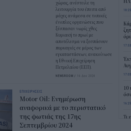
ΗΛ
χώρας, ανέστειλε τη
λειτουργία του έπειτα από
18:2
μάχες ανάμεσα σε τοπικές
ένοπλες οργανώσεις που
Κάρ
ξέσπασαν νωρίς χθες
ζητ
Κυριακή το πρωί με
όρ
αποτέλεσμα να ξεσπάσουν
17:5
πυρκαγιές σε μέρος των
εγκαταστάσεων, ανακοίνωσε
Έκτ
η Εθνική Επιχείρηση
Αυ
Πετρελαίου (ΕΕΠ).
17:0
NEWSROOM
/
16 Δεκ 2024
10 
ΕΠΙΧΕΙΡΗΣΕΙΣ
όσο
Motor Oil: Ενημέρωση
16:2
αναφορικά με το περιστατικό
της φωτιάς της 17ης
Τι 
κρα
Σεπτεμβρίου 2024
L’O