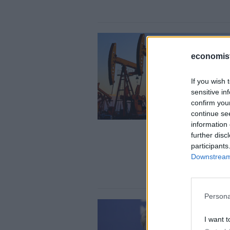
economis
If you wish 
sensitive in
confirm you
continue se
information 
further disc
participants
Downstream 
Persona
I want t