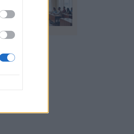
αιδευτικοί: Αύριο
8) ξεκινούν οι
ήσεις για 5.017
ιμους διορισμούς
υγ 2026