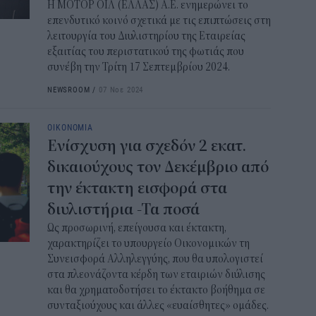
Η ΜΟΤΟΡ ΟΙΛ (ΕΛΛΑΣ) Α.Ε. ενημερώνει το
16:0
επενδυτικό κοινό σχετικά με τις επιπτώσεις στη
λειτουργία του Διυλιστηρίου της Εταιρείας
εξαιτίας του περιστατικού της φωτιάς που
Το 
συνέβη την Τρίτη 17 Σεπτεμβρίου 2024.
εμφ
στη
NEWSROOM
/
07 Νοε 2024
15:2
ΟΙΚΟΝΟΜΙΑ
Από
Ενίσχυση για σχεδόν 2 εκατ.
Εξ
δικαιούχους τον Δεκέμβριο από
15:0
την έκτακτη εισφορά στα
διυλιστήρια -Τα ποσά
Πού
σου
Ως προσωρινή, επείγουσα και έκτακτη,
χαρακτηρίζει το υπουργείο Οικονομικών τη
14:5
Συνεισφορά Αλληλεγγύης, που θα υπολογιστεί
στα πλεονάζοντα κέρδη των εταιριών διύλισης
και θα χρηματοδοτήσει το έκτακτο βοήθημα σε
συνταξιούχους και άλλες «ευαίσθητες» ομάδες.