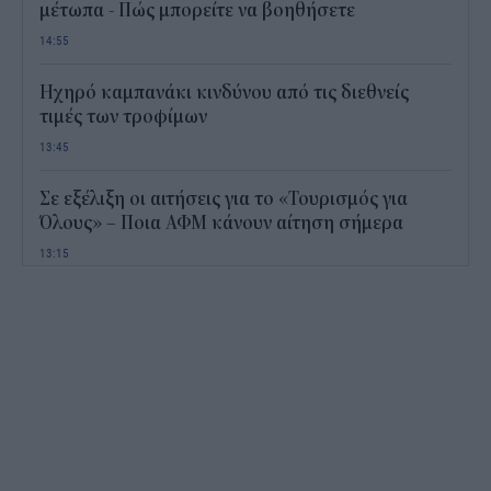
μέτωπα - Πώς μπορείτε να βοηθήσετε
14:55
Ηχηρό καμπανάκι κινδύνου από τις διεθνείς
τιμές των τροφίμων
13:45
Σε εξέλιξη οι αιτήσεις για το «Τουρισμός για
Όλους» – Ποια ΑΦΜ κάνουν αίτηση σήμερα
13:15
Καιρός με 40άρια το Σαββατοκύριακο: Οι πιο
ζεστές περιοχές
12:47
Νέος "φόρος" στα τσιγάρα για τις πυρκαγιές: Η
πρόταση για να πληρώνουν οι καπνοβιομηχανίες
350 εκατ. ευρώ τον χρόνο
12:15