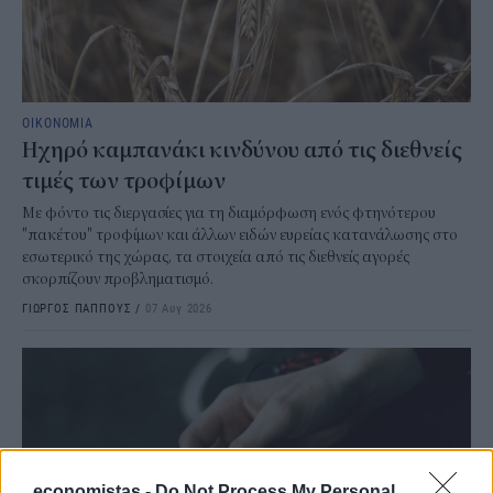
ΟΙΚΟΝΟΜΙΑ
Ηχηρό καμπανάκι κινδύνου από τις διεθνείς
τιμές των τροφίμων
Με φόντο τις διεργασίες για τη διαμόρφωση ενός φτηνότερου
"πακέτου" τροφίμων και άλλων ειδών ευρείας κατανάλωσης στο
εσωτερικό της χώρας, τα στοιχεία από τις διεθνείς αγορές
σκορπίζουν προβληματισμό.
ΓΙΩΡΓΟΣ ΠΑΠΠΟΥΣ
/
07 Αυγ 2026
economistas -
Do Not Process My Personal