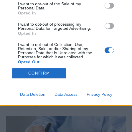
I want to opt-out of the Sale of my
Personal Data.
Opted In
I want to opt-out of processing my
Personal Data for Targeted Advertising.
Opted In
I want to opt-out of Collection, Use,
Retention, Sale, and/or Sharing of my
Personal Data that Is Unrelated with the
Purposes for which it was collected.
ΟΙΚΟΝΟΜΙΑ
Opted Out
Οι 10 προτάσεις του Εμπορικού Συλλόγου
CONFIRM
Αθηνών για τις ΜμΕ
Με τον Υφυπουργό Εθνικής Οικονομίας και Οικονομικών, Δημήτρη
Μαρκόπουλο, συναντήθηκε το Διοικητικό Συμβούλιο του
Data Deletion
Data Access
Privacy Policy
Εμπορικού Συλλόγου Αθηνών, την Τρίτη 4 Αυγούστου.
NEWSROOM
/
05 Αυγ 2026