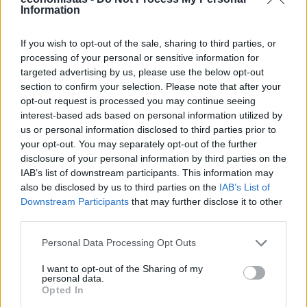
Information
If you wish to opt-out of the sale, sharing to third parties, or
processing of your personal or sensitive information for
targeted advertising by us, please use the below opt-out
ΟΙΚΟΝΟΜΙΑ
section to confirm your selection. Please note that after your
Το κάπνισμα βλάπτει σοβαρά και τα
opt-out request is processed you may continue seeing
δημόσια συστήματα Υγείας- Τι δείχνουν τα
interest-based ads based on personal information utilized by
us or personal information disclosed to third parties prior to
στοιχεία της Eurostat
your opt-out. You may separately opt-out of the further
Εν αναμονή των αποφάσεων της Κομισιόν, για το αν και πόσο θα
disclosure of your personal information by third parties on the
αυξηθεί η φορολογία στα καπνικά προϊόντα, ως μέσο
IAB’s list of downstream participants. This information may
αυτοχρηματοδότησης του νέου Ευρωπαϊκού Πολυετούς
also be disclosed by us to third parties on the
IAB’s List of
Προϋπολογισμού, τα νέα στοιχεία της Eurostat ενισχύουν τα
Downstream Participants
that may further disclose it to other
επιχειρήματα όσων υποστηρίζουν ότι η αύξηση της φορολογίας
third parties.
στα καπνικά δεν θα ωφελήσει μόνο τα κοινοτικά ταμεία, αλλά και
τα δημόσια συστήματα υγείας.
Personal Data Processing Opt Outs
ΓΙΩΡΓΟΣ ΠΑΠΠΟΥΣ
/
06 Αυγ 2026
I want to opt-out of the Sharing of my
personal data.
Opted In