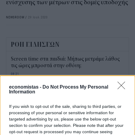
ενίσχυσης των μέτρων στις δομές υποδοχής
NEWSROOM
/
29 Ιουλ 2020
ΡΟΗ ΕΙΔΗΣΕΩΝ
Screen time στα παιδιά: Μήπως μετράμε λάθος
τις ώρες μπροστά στην οθόνη;
08:21
economistas -
Do Not Process My Personal
Power bank στο αεροπλάνο: Το λάθος που
Information
κάνουν πολλοί πριν δώσουν τη βαλίτσα
08:12
If you wish to opt-out of the sale, sharing to third parties, or
processing of your personal or sensitive information for
Επίδομα παιδιού Α21: Πότε θα πληρωθεί μετά το
targeted advertising by us, please use the below opt-out
καλοκαίρι
section to confirm your selection. Please note that after your
opt-out request is processed you may continue seeing
08:00