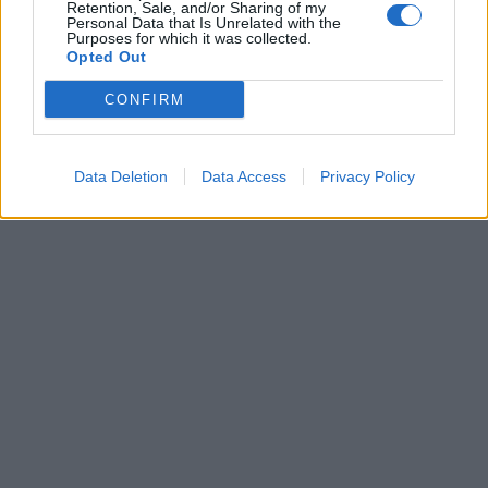
ζεστές περιοχές
Retention, Sale, and/or Sharing of my
Personal Data that Is Unrelated with the
12:47
Purposes for which it was collected.
Opted Out
Νέος "φόρος" στα τσιγάρα για τις πυρκαγιές: Η
CONFIRM
πρόταση για να πληρώνουν οι καπνοβιομηχανίες
350 εκατ. ευρώ τον χρόνο
12:15
Data Deletion
Data Access
Privacy Policy
ΔΥΠΑ: Επίδομα περίπου 758 ευρώ για δύο μήνες
– Ποιοι γονείς το δικαιούνται
11:34