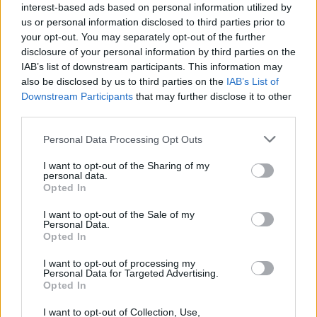
interest-based ads based on personal information utilized by
us or personal information disclosed to third parties prior to
Τι λέει το βιβλίο που διαβάζεις το καλοκαίρι για
your opt-out. You may separately opt-out of the further
εσένα
disclosure of your personal information by third parties on the
15:33
IAB’s list of downstream participants. This information may
also be disclosed by us to third parties on the
IAB’s List of
Humanity Greece: 24ωρη στήριξη στα πύρινα
Downstream Participants
that may further disclose it to other
μέτωπα - Πώς μπορείτε να βοηθήσετε
third parties.
14:55
Personal Data Processing Opt Outs
Ηχηρό καμπανάκι κινδύνου από τις διεθνείς
I want to opt-out of the Sharing of my
personal data.
τιμές των τροφίμων
Opted In
13:45
I want to opt-out of the Sale of my
Personal Data.
Σε εξέλιξη οι αιτήσεις για το «Τουρισμός για
Opted In
Όλους» – Ποια ΑΦΜ κάνουν αίτηση σήμερα
I want to opt-out of processing my
13:15
Personal Data for Targeted Advertising.
Opted In
Καιρός με 40άρια το Σαββατοκύριακο: Οι πιο
I want to opt-out of Collection, Use,