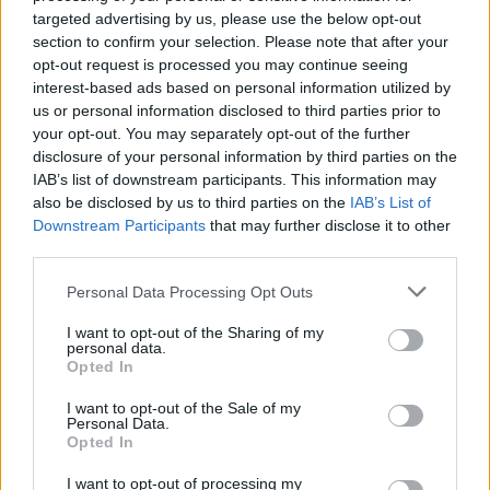
Πότε είναι η Πανσέληνος Ιουνίου και γιατί
targeted advertising by us, please use the below opt-out
λέγεται «του Μελιού»
section to confirm your selection. Please note that after your
opt-out request is processed you may continue seeing
Το βράδυ της Δευτέρας 29 Ιουνίου θα απολαύσουμε στον
interest-based ads based on personal information utilized by
νυχτερινό ουρανό την πανσέληνο, με το φαινόμενο να
us or personal information disclosed to third parties prior to
κορυφώνεται τις πρώτες πρωινές ώρες της Τρίτης, 30 Ιουνίου, στις
02:56 (ώρα Ελλάδας), όταν η πλευρά της Σελήνης που είναι ορατή
your opt-out. You may separately opt-out of the further
από τη Γη θα φωτίζεται πλήρως από τον Ήλιο.
disclosure of your personal information by third parties on the
IAB’s list of downstream participants. This information may
NEWSROOM
/
22 Ιουν 2026
also be disclosed by us to third parties on the
IAB’s List of
Downstream Participants
that may further disclose it to other
third parties.
Personal Data Processing Opt Outs
I want to opt-out of the Sharing of my
personal data.
Opted In
I want to opt-out of the Sale of my
Personal Data.
Opted In
I want to opt-out of processing my