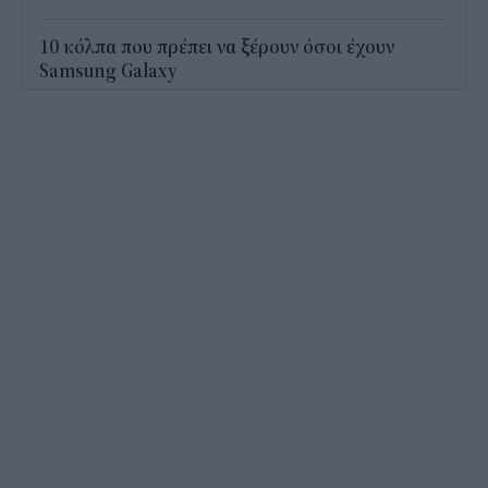
10 κόλπα που πρέπει να ξέρουν όσοι έχουν
Samsung Galaxy
16:25
Τι είναι το «φαινόμενο του κραγιόν» στο οποίο
πόνταρε η L’Oréal
16:05
Το «μαθηματικό» κόλπο για 27 εμφανίσεις με
μόλις εννέα ρούχα στη βαλίτσα
15:28
Από ρεκόρ σε ρεκόρ ο Εξωδικαστικός
15:01