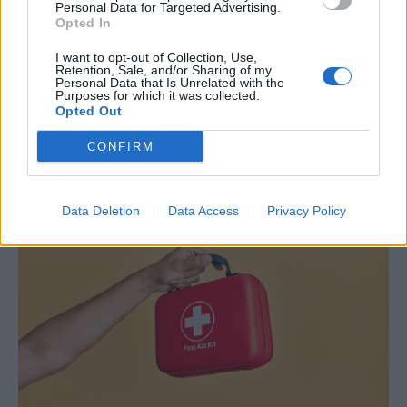
STORIES
Personal Data for Targeted Advertising.
Maternal Instinct: Η πραγματική ιστορία
Opted In
πίσω από το συγκλονιστικό ντοκιμαντέρ
I want to opt-out of Collection, Use,
Retention, Sale, and/or Sharing of my
του Netflix
Personal Data that Is Unrelated with the
Purposes for which it was collected.
Το ντοκιμαντέρ Maternal Instinct (Μητρικό Ένστικτο) του Netflix
Opted Out
εξιστορεί μια από τις πιο ανατριχιαστικές εγκληματικές υποθέσεις
στις ΗΠΑ: τη δολοφονία της 21χρονης εγκύου Reagan Simmons-
CONFIRM
Hancock από την Taylor Parker το 2020, προκειμένου η τελευταία
να κλέψει το αγέννητο μωρό της.
NEWSROOM
/
19 Ιουν 2026
Data Deletion
Data Access
Privacy Policy