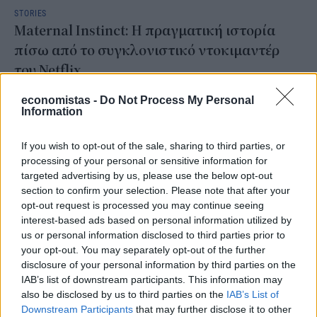
STORIES
Maternal Instinct: Η πραγματική ιστορία
πίσω από το συγκλονιστικό ντοκιμαντέρ
του Netflix
Το ντοκιμαντέρ Maternal Instinct (Μητρικό Ένστικτο) του Netflix
economistas -
Do Not Process My Personal
εξιστορεί μια από τις πιο ανατριχιαστικές εγκληματικές υποθέσεις
Information
στις ΗΠΑ: τη δολοφονία της 21χρονης εγκύου Reagan Simmons-
Hancock από την Taylor Parker το 2020, προκειμένου η τελευταία
If you wish to opt-out of the sale, sharing to third parties, or
να κλέψει το αγέννητο μωρό της.
processing of your personal or sensitive information for
NEWSROOM
/
19 Ιουν 2026
targeted advertising by us, please use the below opt-out
section to confirm your selection. Please note that after your
opt-out request is processed you may continue seeing
interest-based ads based on personal information utilized by
us or personal information disclosed to third parties prior to
your opt-out. You may separately opt-out of the further
disclosure of your personal information by third parties on the
IAB’s list of downstream participants. This information may
also be disclosed by us to third parties on the
IAB’s List of
Downstream Participants
that may further disclose it to other