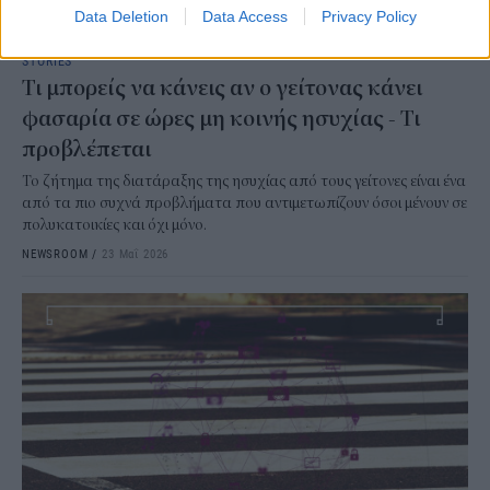
Data Deletion
Data Access
Privacy Policy
STORIES
Τι μπορείς να κάνεις αν ο γείτονας κάνει
φασαρία σε ώρες μη κοινής ησυχίας - Τι
προβλέπεται
Το ζήτημα της διατάραξης της ησυχίας από τους γείτονες είναι ένα
από τα πιο συχνά προβλήματα που αντιμετωπίζουν όσοι μένουν σε
πολυκατοικίες και όχι μόνο.
NEWSROOM
/
23 Μαΐ 2026