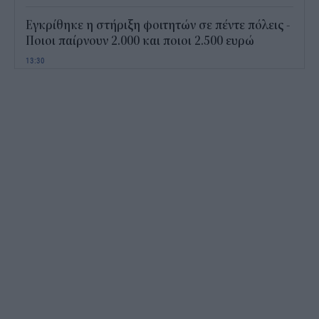
Εγκρίθηκε η στήριξη φοιτητών σε πέντε πόλεις -
Ποιοι παίρνουν 2.000 και ποιοι 2.500 ευρώ
13:30
Πώς το νερό της βροχής στις σκεπές μπορεί να
γίνει «όπλο» κατά των καυσώνων
13:03
Netflix: Πώς η AI μπορεί να βάλει τέλος στα
πανάκριβα επαναληπτικά γυρίσματα
12:25
Market Pass 2026 χωρίς αίτηση: Ποιοι μπορεί να
πάρουν έως 1.200 ευρώ αναδρομικά
12:02