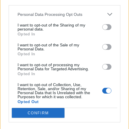
third parties.
Personal Data Processing Opt Outs
STORIES
I want to opt-out of the Sharing of my
Φαρμακείο αυτοκινήτου: Παράταση της
personal data.
Opted In
προθεσμίας
Με νέα υπουργική απόφαση παρατείνεται για την 1η Ιανουαρίου
I want to opt-out of the Sale of my
Personal Data.
2027 η προθεσμία για το υποχρεωτικό περιεχόμενο που πρέπει να
Opted In
διαθέτει κάθε φαρμακείο αυτοκινήτου.
NEWSROOM
/
16 Ιουν 2026
I want to opt-out of processing my
Personal Data for Targeted Advertising.
Opted In
I want to opt-out of Collection, Use,
Retention, Sale, and/or Sharing of my
Personal Data that Is Unrelated with the
Purposes for which it was collected.
Opted Out
CONFIRM