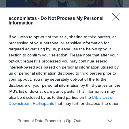
economistas -
Do Not Process My Personal
Information
If you wish to opt-out of the sale, sharing to third parties, or
ΟΙΚΟΝΟΜΙΑ
processing of your personal or sensitive information for
Τι φέρνει η εμπορική συμφωνία ΕΕ- Ινδίας
targeted advertising by us, please use the below opt-out
section to confirm your selection. Please note that after your
-Μηδενικός ο δασμός στις εξαγωγές
opt-out request is processed you may continue seeing
ελαιολάδου
interest-based ads based on personal information utilized by
us or personal information disclosed to third parties prior to
NEWSROOM
/
27 Ιαν 2026
your opt-out. You may separately opt-out of the further
disclosure of your personal information by third parties on the
IAB’s list of downstream participants. This information may
also be disclosed by us to third parties on the
IAB’s List of
Downstream Participants
that may further disclose it to other
third parties.
Personal Data Processing Opt Outs