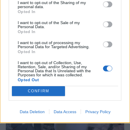
I want to opt-out of the Sharing of my
personal data.
Opted In
I want to opt-out of the Sale of my
Personal Data.
Opted In
ΔΙΕΘΝΗ
Αυτοκίνητο: Αύξηση 1,8% σημείωσαν οι
I want to opt-out of processing my
Personal Data for Targeted Advertising.
πωλήσεις των επιβατικών στην ΕΕ το 2025
Opted In
I want to opt-out of Collection, Use,
NEWSROOM
/
27 Ιαν 2026
Retention, Sale, and/or Sharing of my
Personal Data that Is Unrelated with the
Purposes for which it was collected.
Opted Out
CONFIRM
Data Deletion
Data Access
Privacy Policy