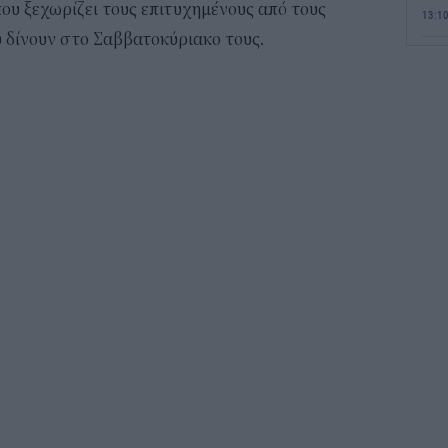
που ξεχωρίζει τους επιτυχημένους από τους
13:1
ου δίνουν στο Σαββατοκύριακο τους.
Τι 
διά
επ
12:2
Παι
202
προ
vo
11:5
Χα
Έρ
πρ
ερ
11:2