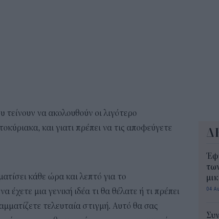
ΟΠ
της
min
11:0
ου τείνουν να ακολουθούν οι λιγότερο
οκύριακα, και γιατι πρέπει να τις αποφεύγετε
Δ
Έφ
τω
ατίσει κάθε ώρα και λεπτό για το
μι
04 Α
α έχετε μια γενική ιδέα τι θα θέλατε ή τι πρέπει
ραμματίζετε τελευταία στιγμή. Αυτό θα σας
Συν