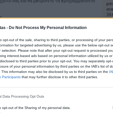
 χρόνο σας και θα μπορέσετε να προγραμματίσετε
μπο
αν
20.
ς
πρέ
σκολο να βρείτε χρόνο για αυτούς που νοιάζεστε
04 Α
tas -
Do Not Process My Personal Information
η εβδομάδα που σας απορροφά κάθε υποψία
Για
to opt-out of the sale, sharing to third parties, or processing of your per
αυτό τον χαμένο διάστημα μέσα στο
φορ
formation for targeted advertising by us, please use the below opt-out s
 αγαπημένους σας τον χρόνο που αξίζουν.
κά
r selection. Please note that after your opt-out request is processed y
06 Α
eing interest-based ads based on personal information utilized by us or
υς απορροφήσει
disclosed to third parties prior to your opt-out. You may separately opt-
. Κλείστε τα μειλ της δουλειάς και κάντε
losure of your personal information by third parties on the IAB’s list of
e-Ε
. This information may also be disclosed by us to third parties on the
IA
 πως δεν θα απαντήσετε σε κανένα μέιλ.Μην
δικ
Participants
that may further disclose it to other third parties.
πρ
ναι εκεί έξω και τίποτα δεν μπορεί να είναι
ευ
φή.
04 Α
l Data Processing Opt Outs
Εκπ
ίνετε έξω με φίλους, εξασφαλίστε πως θα κάνετε
o opt-out of the Sharing of my personal data.
(5/