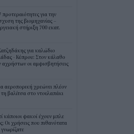
4
7 προτεραιότητες για την
σχυση της βιομηχανίας –
ργειακή στήριξη 700 εκατ.
2
Χατζηδάκης για καλώδιο
άδας - Κύπρου: Στον κάλαθο
ν αχρήστων οι αμφισβητήσεις
1
α αεροπορική χρεώνει πλέον
 τη βαλίτσα στο ντουλαπάκι
5
τί κάποιοι φακοί έχουν μπλε
; Οι χρήσεις που πιθανότατα
 γνωρίζατε