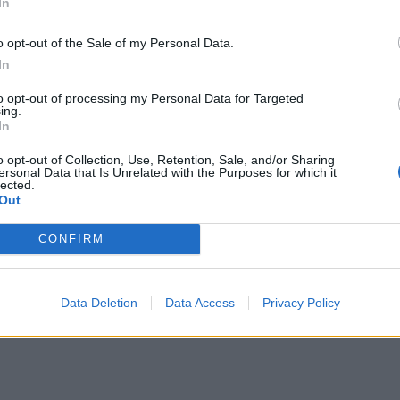
αιτ
In
όγελο και θα σας κάνει ευτυχισμένους κατά την
μόν
σας. Μέσα στην εβδομάδα δεν υπάρχουν πολλές
o opt-out of the Sale of my Personal Data.
04 Α
 και χαμογελαστοί, εκμεταλλευτείτε λοιπόν το
In
Διο
to opt-out of processing my Personal Data for Targeted
εκπ
ing.
Πότ
In
ονό
 Παρασκευή και να προσπαθείτε να επανέλθετε.
o opt-out of Collection, Use, Retention, Sale, and/or Sharing
πρέ
ersonal Data that Is Unrelated with the Purposes for which it
κουρασμένοι. Όπως και να έχει, κάτι τέτοιο
οι 
lected.
κύκλο του ύπνου σας και μετά θα πρέπει να
Out
06 Α
αθημερινότητας πολύ πιο δύσκολα. Απλά
CONFIRM
 να είναι ικανοποιητικός.
Data Deletion
Data Access
Privacy Policy