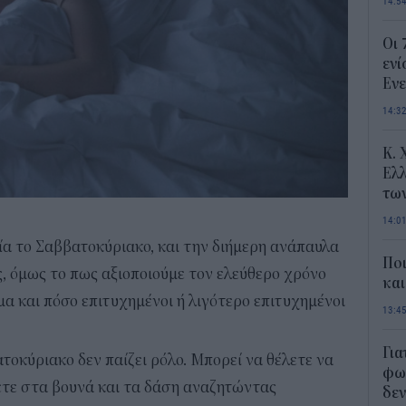
14:5
Οι 
ενί
Ενε
14:3
Κ. 
Ελλ
τω
14:0
α το Σαββατοκύριακο, και την διήμερη ανάπαυλα
Ποι
ς, όμως το πως αξιοποιούμε τον ελεύθερο χρόνο
και
μα και πόσο επιτυχημένοι ή λιγότερο επιτυχημένοι
13:4
Για
τοκύριακο δεν παίζει ρόλο. Μπορεί να θέλετε να
φως
ετε στα βουνά και τα δάση αναζητώντας
δεν