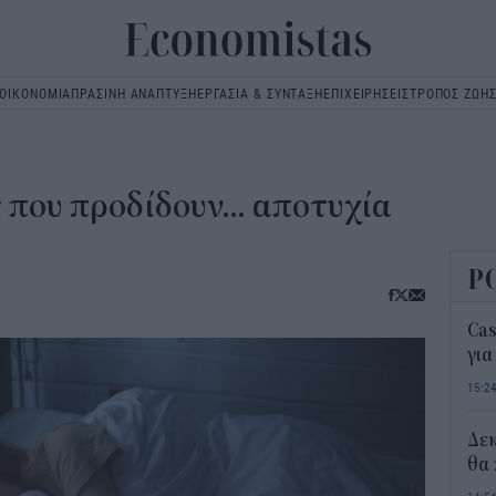
ΟΙΚΟΝΟΜΙΑ
ΠΡΑΣΙΝΗ ΑΝΑΠΤΥΞΗ
ΕΡΓΑΣΙΑ & ΣΥΝΤΑΞΗ
ΕΠΙΧΕΙΡΗΣΕΙΣ
ΤΡΟΠΟΣ ΖΩΗ
Main
navigation
 που προδίδουν... αποτυχία
Ρ
Ca
για
15:2
Δε
θα 