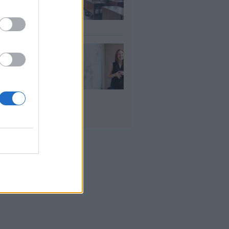
ήσεις για 5.017
ιμους διορισμούς
υγ 2026
ρισμοί
αιδευτικών 2026:
ε βγαίνουν τα
ματα και τι
πει να προσέξουν
υποψήφιοι
υγ 2026