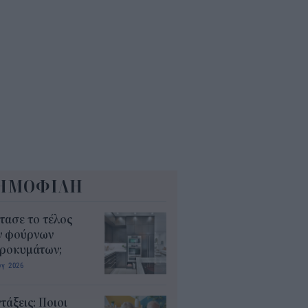
ΕΚΕΠΕ: Άνοιξε η πλατφόρμα
 ΑΑΔΕ για ενισχύσεις de
imis ύψους 24,6 εκατ.
8
ΗΜΟΦΙΛΗ
τασε το τέλος
ν φούρνων
κροκυμάτων;
υγ 2026
τάξεις: Ποιοι