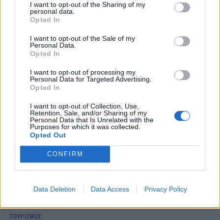
I want to opt-out of the Sharing of my
ΤΟΥΡΙΣΜΟΣ
personal data.
Σε ανοδική τροχιά η επιβατική κίνηση στο
Opted In
«Ελευθέριος Βενιζέλος» - Αύξηση 11,4% το α'
I want to opt-out of the Sale of my
τρίμηνο του 2025
Personal Data.
Opted In
NEWSROOM
/
07 Απρ 2025
I want to opt-out of processing my
Personal Data for Targeted Advertising.
Opted In
I want to opt-out of Collection, Use,
Retention, Sale, and/or Sharing of my
Personal Data that Is Unrelated with the
Purposes for which it was collected.
Opted Out
CONFIRM
Data Deletion
Data Access
Privacy Policy
ΤΟΥΡΙΣΜΟΣ