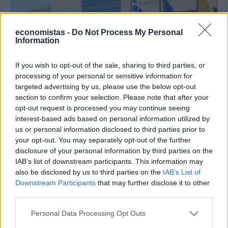
ΤΟΥΡΙΣΜΟΣ
economistas -
Do Not Process My Personal
Information
Αυξημένη κατά 9% η επιβατική κίνηση τον
Απρίλιο 2025 στο «Ελευθέριος Βενιζέλος»
If you wish to opt-out of the sale, sharing to third parties, or
processing of your personal or sensitive information for
NEWSROOM
/
06 Μαΐ 2025
targeted advertising by us, please use the below opt-out
section to confirm your selection. Please note that after your
opt-out request is processed you may continue seeing
interest-based ads based on personal information utilized by
us or personal information disclosed to third parties prior to
your opt-out. You may separately opt-out of the further
disclosure of your personal information by third parties on the
IAB’s list of downstream participants. This information may
also be disclosed by us to third parties on the
IAB’s List of
Downstream Participants
that may further disclose it to other
third parties.
Personal Data Processing Opt Outs